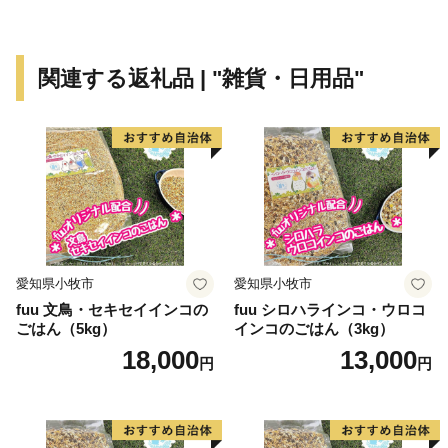
関連する返礼品 | "雑貨・日用品"
愛知県小牧市
愛知県小牧市
fuu 文鳥・セキセイインコの
fuu シロハラインコ・ウロコ
ごはん（5kg）
インコのごはん（3kg）
18,000
13,000
円
円