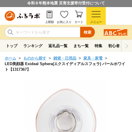
令和８年熊本地震 災害支援寄付受付について
上限額
お気に入り
カート
メニュー
検索
トップ
ランキング
返礼品一覧
まち一覧
特集
初心者ガイド
ホーム
ものから探す
雑貨・日用品
家具・家電
LED美顔器 Exideal Sphera(エクスイディアルスフェラ) パールホワイ
ト【1317367】