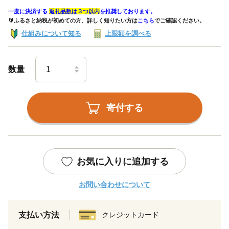
一度に決済する
返礼品数は３つ以内
を推奨しております。
🔰ふるさと納税が初めての方、詳しく知りたい方は
こちら
でご確認ください。
仕組みについて知る
上限額を調べる
数量
寄付する
お気に入りに追加する
お問い合わせについて
支払い方法
クレジットカード