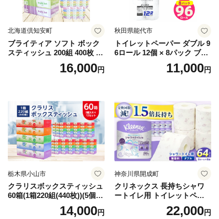
北海道倶知安町
秋田県能代市
ブライティア ソフト ボック
トイレットペーパー ダブル 9
スティッシュ 200組 400枚 60
6ロール 12個 × 8パック ブラ
箱 日本製 まとめ買い ティッ
ンカ 再生紙 100％ 芯あり 日
16,000
11,000
円
円
シュ リサイクル 長持 防災 常
用品 消耗品 無香料 生活用品
備品 日用雑貨 消耗品 生活必
備蓄 秋田県 能代市 送料無料
需品 備蓄 ペーパー 紙 北海道
《能代製紙》
倶知安町 日用品
栃木県小山市
神奈川県開成町
クラリスボックスティッシュ
クリネックス 長持ちシャワ
60箱(1箱220組(440枚))(5個入
ートイレ用 トイレットペー
り×12セット)【1256759】
パー（ダブル）64ロール(8ロ
14,000
22,000
円
円
ール×8パック) 開成町 トイレ