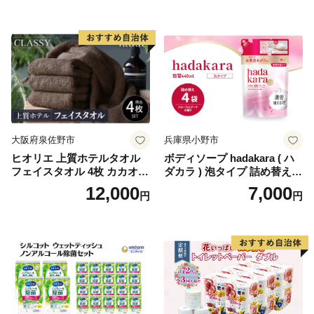
ットペーパーダブル 日用品
国産 新生活 ダブル SDGs 備
蓄 防災 エコ 消耗品 生活雑貨
生活用品 無香料 トイレット
ペーパー ダブル といれっと
ぺーぱー トイレ クレシア ト
イレットペーパー [BDBH002
-1]
大阪府泉佐野市
兵庫県小野市
ヒオリエ 上質ホテルタオル
ボディソープ hadakara ( ハ
フェイスタオル 4枚 カカオ
ダカラ ) 泡タイプ 詰め替え 4
【タオル 泉州タオル 吸水 普
40ml×4袋 ボディーソープ 泡
12,000
7,000
円
円
段使い 無地 シンプル 日用品
ボディソープ 泡 日用品 消耗
ふわふわ ふかふか 家族 たお
品 バス用品 大容量 いい 匂い
る 一人暮らし】
ボディ 保湿 LION ライオン
泡石鹸 石鹸 兵庫 兵庫県 小野
市