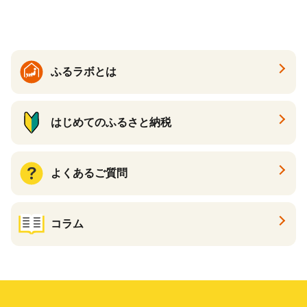
ットペーパー パルプ100％ 消
ル ティッシュ ペーパー まと
臭 防臭 日用品 消耗品 備蓄
め買い 雑貨 倶知安町
ふるラボとは
はじめてのふるさと納税
よくあるご質問
コラム