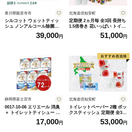
香川県観音寺市
北海道倶知安町
シルコット ウェットティッ
定期便 2ヵ月毎 全3回 長持ち
シュ ノンアルコール除菌詰
1.5倍巻き 花いっぱい トイレ
替（43枚×3P）×24袋 日用品
ットペーパー ダブル 45ｍ 計
39,000
51,000
円
円
おもちゃ 拭き取り 手拭き 外
72ロール 全18種 花柄 プリン
出時 お出かけ時 食事前 緑茶
ト ハーブ 香り付き 日本製 ま
カテキン配合
とめ買い 防災 常備品 ペーパ
ー 消耗品 備蓄 送料無料 北海
道 倶知安町 日用品
静岡県富士宮市
北海道倶知安町
0017-10-06 エリエール 消臭
トイレットペーパー 2種 ボッ
＋ トイレットティシュー し
クスティッシュ 定期便 全3
っかり香るフレッシュクリア
回 日本製 まとめ買い 防災
17,000
53,000
円
円
の香り ダブル 12ロール×6パ
常備品 日用雑貨 消耗品 生活
ック 72ロール 25m トイレ
必需品 大容量 備蓄 リサイク