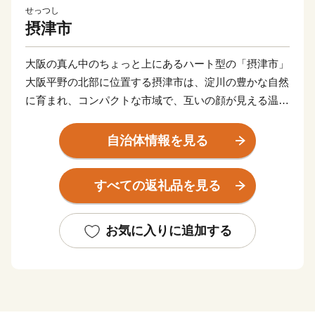
せっつし
摂津市
大阪の真ん中のちょっと上にあるハート型の「摂津市」
大阪平野の北部に位置する摂津市は、淀川の豊かな自然
に育まれ、コンパクトな市域で、互いの顔が見える温か
いまちです。
また、都心に近く通勤通学の利便性が良いだけではな
自治体情報を見る
く、「新幹線鳥飼車両基地」「阪急電鉄正雀工場」もあ
り、鉄道好きの方にもに愛されています。
すべての返礼品を見る
約4,000の中小企業があり、「摂津優品（せっつすぐれ
もん）」として、中小企業の優れた技術を活かした商品
がたくさんあります。
お気に入りに追加する