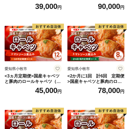
入り）
入り）
39,000
90,000
円
円
愛知県小牧市
愛知県小牧市
<3ヵ月定期便>国産キャベツ
<2か月に1回 計6回 定期便
と豚肉のロールキャベツ（6P
>国産キャベツと豚肉のロー
入り）
ルキャベツ（4P入り）
45,000
78,000
円
円