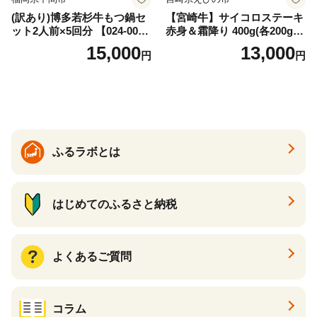
(訳あり)博多若杉牛もつ鍋セ
【宮崎牛】サイコロステーキ
ット2人前×5回分 【024-002
赤身＆霜降り 400g(各200g×
7】
１P 計2P) 真空パック 冷凍
15,000
13,000
円
円
ふるラボとは
はじめてのふるさと納税
よくあるご質問
コラム