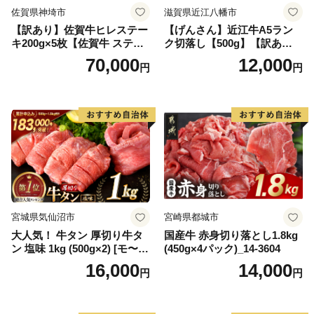
佐賀県神埼市
滋賀県近江八幡市
【訳あり】佐賀牛ヒレステー
【げんさん】近江牛A5ラン
キ200g×5枚【佐賀牛 ステー
ク切落し【500g】【訳あり】
キ ブランド肉 ヒレ肉 フィレ
【DG12W】
70,000
12,000
円
円
肉 ジューシー ヘルシー】(H0
65175)
宮城県気仙沼市
宮崎県都城市
大人気！ 牛タン 厚切り牛タ
国産牛 赤身切り落とし1.8kg
ン 塩味 1kg (500g×2) [モ〜ラ
(450g×4パック)_14-3604
ンド 宮城県 気仙沼市 205646
16,000
14,000
円
円
60] 肉 牛肉 精肉 牛たん 牛タ
ン塩 牛たん塩 冷凍 焼肉 BB
Q アウトドア バーベキュー