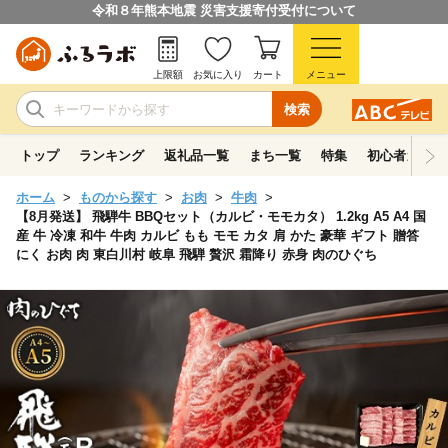
令和８年熊本地震 災害支援寄付受付について
上限額
お気に入り
カート
メニュー
検索
トップ
ランキング
返礼品一覧
まち一覧
特集
初心者ガイド
ホーム
ものから探す
お肉
牛肉
【8月発送】 飛騨牛 BBQセット（カルビ・モモカタ） 1.2kg A5 A4 国
産 牛 冷凍 和牛 牛肉 カルビ もも モモ カタ 肩 かた 豪華 ギフト 贈答
にく お肉 肉 東白川村 岐阜 飛騨 贅沢 霜降り 赤身 肉のひぐち