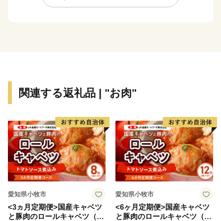
釈運動の影響により、仏教建造物のほとんどが破壊され
ました。以後、再建されなかったために全国でも珍しい
お寺のない村という歴史を持ちます。
【観光】
幻の珍獣「つちのこ」の目撃多発地域としてマスコミ等
に紹介されたことで「ツチノコ村」とも呼ばれ、毎年5
関連する返礼品 | "お肉"
月3日につちのこ捜索イベント「つちのこフェスタ」を
行っています。
愛知県小牧市
愛知県小牧市
<3ヵ月定期便>国産キャベツ
<6ヶ月定期便>国産キャベツ
と豚肉のロールキャベツ（4P
と豚肉のロールキャベツ（6P