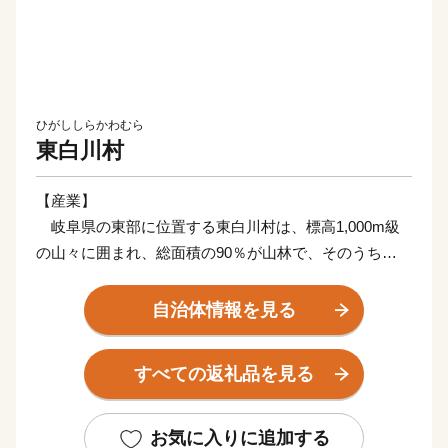
ひがししらかわむら
東白川村
【産業】
岐阜県の東部に位置する東白川村は、標高1,000m級
の山々に囲まれ、総面積の90％が山林で、そのうち
73％を占める人工林は、東白川村が誇るブランド、「東
濃ひのき」が植林されています。また、「美濃白川茶」
自治体情報を見る
発祥の地でもあり、山間地ならではの傾斜地を利用し
て、茶栽培を行っています。
すべての返礼品を見る
【歴史】
明治初年、新政府による神仏分離令に端を発した廃仏毀
お気に入りに追加する