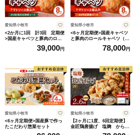
愛知県小牧市
愛知県小牧市
<2か月に1回 計3回 定期便
<6ヶ月定期便>国産キャベツ
>国産キャベツと豚肉のロー
と豚肉のロールキャベツ（4P
ルキャベツ（4P入り）
入り）
39,000
78,000
円
円
愛知県小牧市
愛知県小牧市
<6ヶ月定期便>国産豚で作っ
【2ヶ月に1度、6回定期便】
たこだわり惣菜セット
金匠鶏唐揚げ 塩麹 からあ
げ