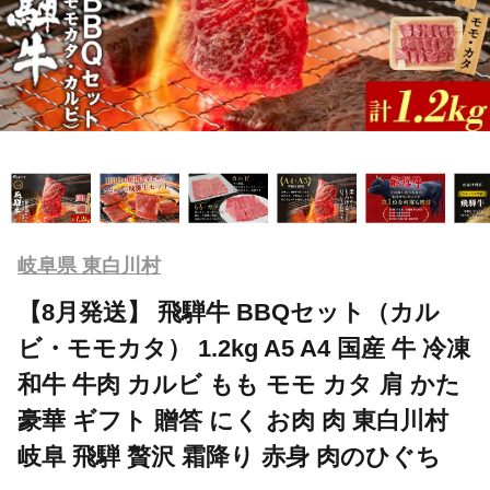
岐阜県 東白川村
【8月発送】 飛騨牛 BBQセット（カル
ビ・モモカタ） 1.2kg A5 A4 国産 牛 冷凍
和牛 牛肉 カルビ もも モモ カタ 肩 かた
豪華 ギフト 贈答 にく お肉 肉 東白川村
岐阜 飛騨 贅沢 霜降り 赤身 肉のひぐち