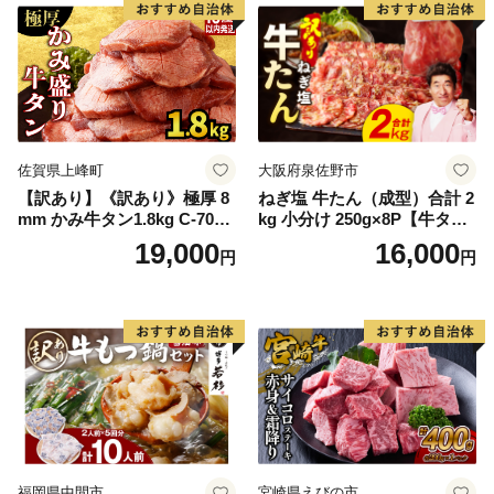
厚切り タン
佐賀県上峰町
大阪府泉佐野市
【訳あり】《訳あり》極厚 8
ねぎ塩 牛たん（成型）合計 2
mm かみ牛タン1.8kg C-709-
kg 小分け 250g×8P【牛タン
AS
牛肉 焼肉用 薄切り 訳あり サ
19,000
16,000
円
円
イズ不揃い】
福岡県中間市
宮崎県えびの市