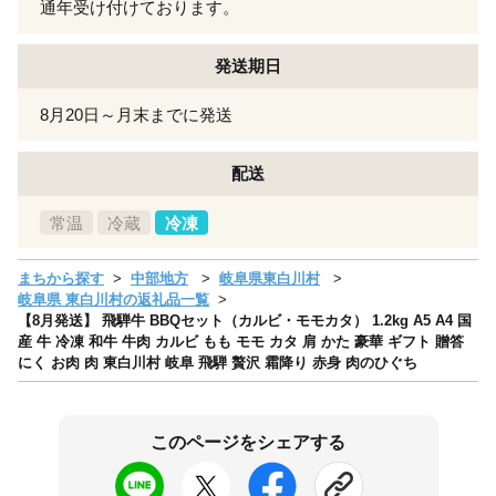
通年受け付けております。
発送期日
8月20日～月末までに発送
配送
常温
冷蔵
冷凍
まちから探す
中部地方
岐阜県東白川村
岐阜県 東白川村の返礼品一覧
【8月発送】 飛騨牛 BBQセット（カルビ・モモカタ） 1.2kg A5 A4 国
産 牛 冷凍 和牛 牛肉 カルビ もも モモ カタ 肩 かた 豪華 ギフト 贈答
にく お肉 肉 東白川村 岐阜 飛騨 贅沢 霜降り 赤身 肉のひぐち
このページをシェアする