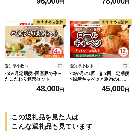
96,000
78,000
円
円
愛知県小牧市
愛知県小牧市
<3ヵ月定期便>国産豚で作っ
<2か月に1回 計3回 定期便
たこだわり惣菜セット
>国産キャベツと豚肉のロー
ルキャベツ（6P入り）
48,000
45,000
円
円
この返礼品を見た人は
こんな返礼品も見ています