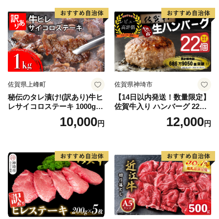
佐賀県上峰町
佐賀県神埼市
秘伝のタレ漬け!(訳あり)牛ヒ
【14日以内発送！数量限定】
レサイコロステーキ 1000g
佐賀牛入り ハンバーグ 22個
【B-1098-AS】
2.6kg(120g×22個)【佐賀牛
10,000
12,000
円
円
黒毛和牛 ブランド牛 九州 ハ
ンバーグ 牛肉 豚肉 国産 お弁
当 おかず 惣菜 おすすめ 人
気】(H083106)