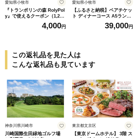
愛知県小牧市
愛知県小牧市
『トランポリンの森 RolyPol
【ふるさと納税】ペアチケッ
y』で使えるクーポン（1,200
ト ディナーコース A5ランク
円）
飛騨牛 コース 記念日 お誕生
4,000
39,000
円
円
日 特別な日 完全個室 ノンア
ルコール スパークリングワ
イン 1本付き デザート ドリ
ンク セレブレ お食事券 愛知
県 小牧市 送料無料
この返礼品を見た人は
こんな返礼品も見ています
神奈川県川崎市
東京都文京区
川崎国際生田緑地ゴルフ場
【東京ドームホテル】 3階 ス