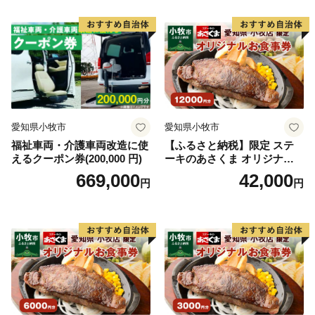
◆受領証明書・ワンストップ特例申請書について
各種書類をご希望の方につきましては、お礼品とは別送
にて14日以内に郵送いたします。
◆お問い合わせ
世羅町ふるさと寄附金サポートセンター
愛知県小牧市
愛知県小牧市
電話：0848-88-9303（平日 10:00～17:00）
福祉車両・介護車両改造に使
【ふるさと納税】限定 ステ
メール：support.sera-furusato@g.mcat.co.jp
えるクーポン券(200,000 円)
ーキのあさくま オリジナル
※世羅町では「ふるさと納税」に関する業務を株式会社
お食事券 12000円 お好きなメ
669,000
42,000
円
円
MCATに委託しています。
ニュー 好きなだけ コーンス
ープ カレー サラダ プリン ソ
フトクリーム デザート 愛知
県 小牧店 小牧市 チケット 送
料無料