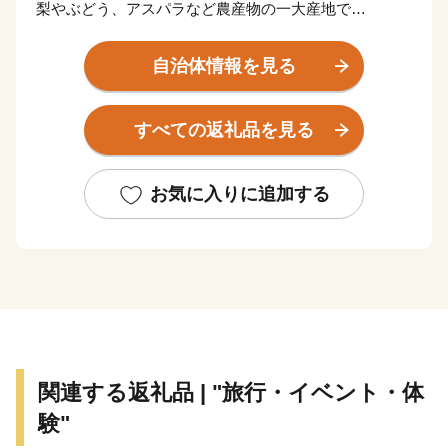
梨やぶどう、アスパラなど農産物の一大産地で
六次産業や駅伝強豪校の世羅高校などが全国的に有名で
す。
自治体情報を見る
また四季折々の花が見られる花農園や
甘い甘い果物の収穫体験ができる果樹農園などもあり、
すべての返礼品を見る
食や体験の魅力満載の街です。
◆お礼品について
お気に入りに追加する
7,000円以上寄附をしていただいた町外の方には、お礼
として世羅町の特産品を進呈しています。
【ご注意】
・お礼品の送付は、世羅町外にお住まいの方に限らせて
いただきます。
・寄附につきましては、年度内の回数制限は現在設けて
おりません。
関連する返礼品 | "旅行・イベント・体
・お礼品のお届け日時指定はお受けしておりません。
験"
・お礼品の写真はイメージです。