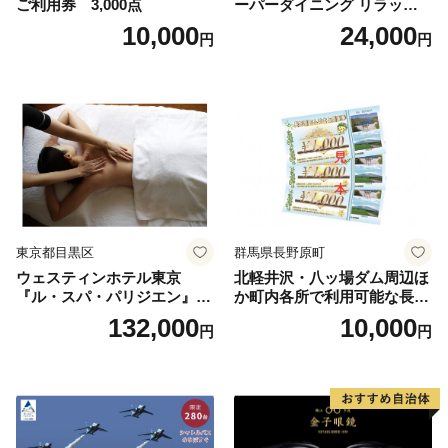
ご利用券 3,000点
ーパーダイニング リラッサ
ランチブッフェ お食事券 大
10,000
24,000
円
円
人1名様分 関東 東京 ご利用
券 ランチ 昼食 食事券 レスト
ラン ブッフェ 東京都 お食事
券
東京都目黒区
群馬県長野原町
ウェスティンホテル東京
北軽井沢・八ッ場ダム周辺ほ
『ル・スパ・パリジエン』選
か町内各所で利用可能な長野
べるボディセラピー90分/1名
原町ふるさと感謝券（3,000
132,000
10,000
円
円
円分）【トラベル 観光 旅行
お土産 群馬県 長野原町 北軽
井沢】