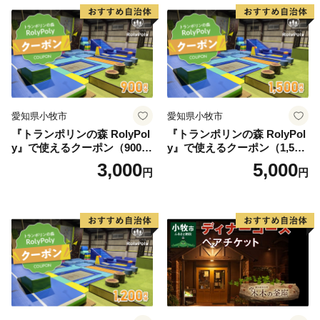
ティー チケット 券 2名様分
お祝 誕生日 記念日 名鉄小牧
ホテル 愛知県 小牧市 送料無
料
愛知県小牧市
愛知県小牧市
『トランポリンの森 RolyPol
『トランポリンの森 RolyPol
y』で使えるクーポン（900
y』で使えるクーポン（1,500
円）
円）
3,000
5,000
円
円