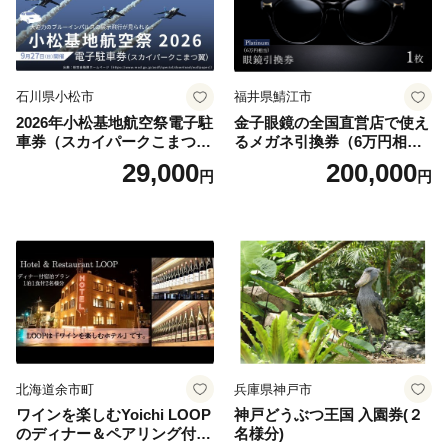
石川県小松市
福井県鯖江市
2026年小松基地航空祭電子駐
金子眼鏡の全国直営店で使え
車券（スカイパークこまつ
るメガネ引換券（6万円相
翼） 駐車場 シャトルバスの
当） Platinum
29,000
200,000
円
円
りばすぐ 石川県 小松市
北海道余市町
兵庫県神戸市
ワインを楽しむYoichi LOOP
神戸どうぶつ王国 入園券(２
のディナー＆ペアリング付宿
名様分)