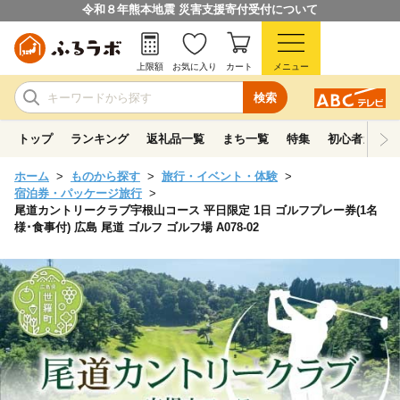
令和８年熊本地震 災害支援寄付受付について
上限額
お気に入り
カート
メニュー
検索
トップ
ランキング
返礼品一覧
まち一覧
特集
初心者ガイド
ホーム
ものから探す
旅行・イベント・体験
宿泊券・パッケージ旅行
尾道カントリークラブ宇根山コース 平日限定 1日 ゴルフプレー券(1名
様･食事付) 広島 尾道 ゴルフ ゴルフ場 A078-02