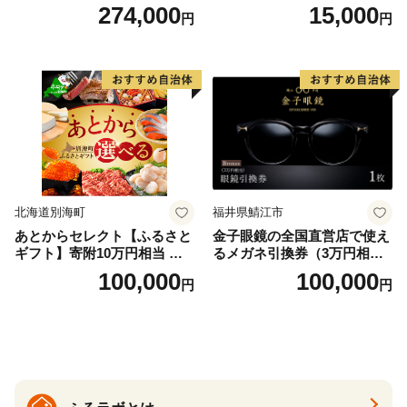
泊プラン＜デラックスツイン
274,000
15,000
円
円
＞
北海道別海町
福井県鯖江市
あとからセレクト【ふるさと
金子眼鏡の全国直営店で使え
ギフト】寄附10万円相当 あ
るメガネ引換券（3万円相
とから選べる！ ギフト いく
当） Bronze
100,000
100,000
円
円
ら ほたて 海鮮 牛肉 別海町
ケーキ アイス （ 後から 選べ
る カタログ カタログポイン
ト カタログギフト あとから
カタログ あとからカタログ
ポイント あとからカタログ
ギフト ふるさと納税 ）