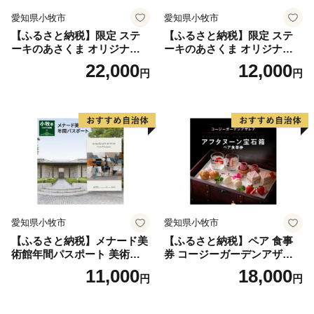
愛知県小牧市
愛知県小牧市
【ふるさと納税】限定 ステ
【ふるさと納税】限定 ステ
ーキのあさくま オリジナル
ーキのあさくま オリジナル
お食事券 6000円 お好きなメ
お食事券 3000円 お好きなメ
22,000
12,000
円
円
ニュー 好きなだけ コーンス
ニュー 好きなだけ コーンス
ープ カレー サラダ プリン ソ
ープ カレー サラダ プリン ソ
フトクリーム デザート 愛知
フトクリーム デザート 愛知
県 小牧店 小牧市 チケット 送
県 小牧店 小牧市 チケット 送
料無料
料無料
愛知県小牧市
愛知県小牧市
【ふるさと納税】メナード美
【ふるさと納税】ペア 食事
術館年間パスポート 美術館
券 コージーガーデンアザレ
メナード アート
ア アフタヌーン宝石箱 ホテ
11,000
18,000
円
円
ル特製 デザート 6種類 サン
ドウィッチ コーヒー または
紅茶 スイーツ アフタヌーン