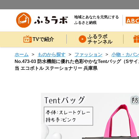
地域とあなたを元気にする
ふるさと納税
ふるラボ
TVで紹介
チャンネル
ホーム
ものから探す
ファッション
小物・カバ
No.473-03 防水機能に優れた色彩やかなTentバッグ（
当 エコボトル ステーショナリー 兵庫県