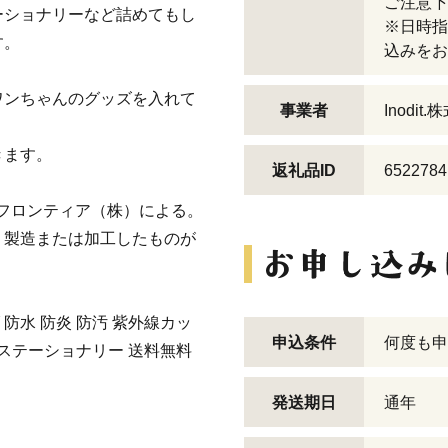
ご注意下
ーショナリーなど詰めてもし
※日時指
す。
込みをお
ワンちゃんのグッズを入れて
事業者
Inodit
きます。
返礼品ID
6522784
帝人フロンティア（株）による。
、製造または加工したものが
防水 防炎 防汚 紫外線カッ
申込条件
何度も申
 ステーショナリー 送料無料
発送期日
通年