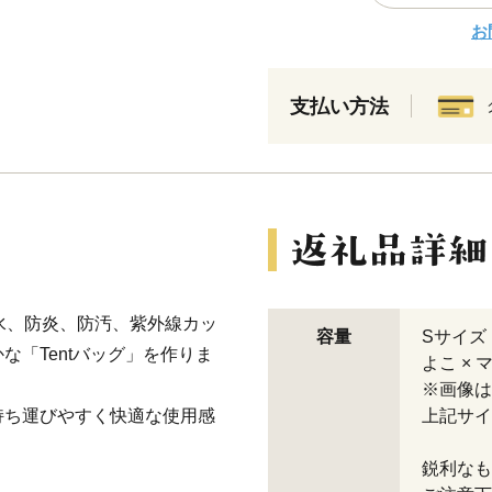
お
支払い方法
水、防炎、防汚、紫外線カッ
容量
Sサイズ 
「Tentバッグ」を作りま
よこ ×
※画像は
持ち運びやすく快適な使用感
上記サ
鋭利なも