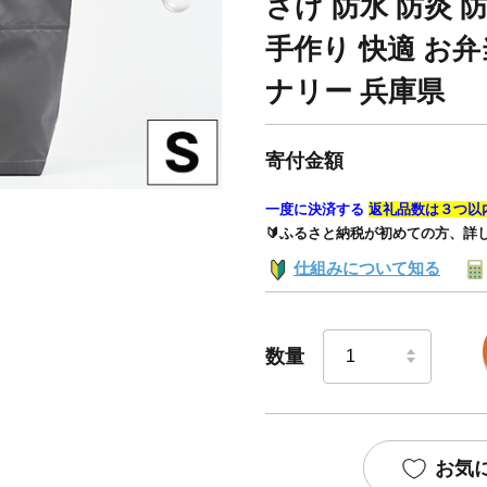
さげ 防水 防炎 
手作り 快適 お
ナリー 兵庫県
寄付金額
一度に決済する
返礼品数は３つ以
🔰ふるさと納税が初めての方、詳
仕組みについて知る
数量
お気