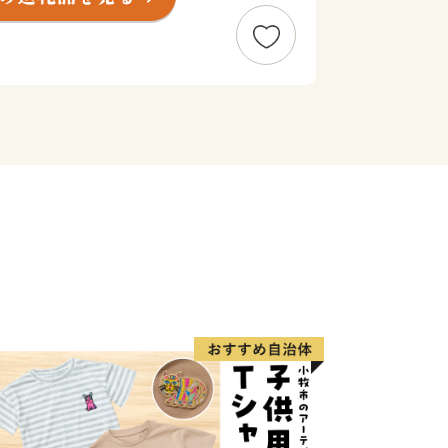
、川西町、多田村、東谷村が合併し、人
生しました。兵庫県の南東部に位置し、
に、西は宝塚市と猪名川町、南は伊丹
能町に隣接。大阪や神戸に近い都市圏に
境に恵まれた良好な住宅都市として脚光
万人のまちとして発展を続けていま
ノオトシゴのような形をしており、南北
を縦断するように流れています。
中部の多田の地を本拠に有力な武士団の
和源氏発祥の地」としても知られている
財なども多く存在し、悠久の歴史を感じ