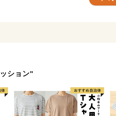
川西市は昭和29年8月1日
口33,741人の市として誕
東は大阪府池田市と箕面市
市、北は大阪府能勢町と豊
ありながら、豊かな自然環
をあび、現在では人口約16
す。
気候は温暖で、地形はタツ
に長く、清流”猪名川“が市
また、その昔、源満仲が市
ァッション"
基礎を築いたことから「清
ほか、加茂遺跡などの文化
ることのできるまちです。
【返礼品の発送について】