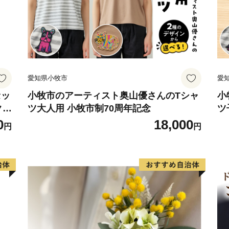
・返礼品の発送には、お振
・返礼品の在庫状況によっ
ございます。
・5千円以上の寄付をいた
・寄付金額の範囲内であれ
愛知県小牧市
愛
・寄付の回数制限はありま
・返礼品をお贈りするのは
セッ
小牧市のアーティスト奥山優さんのTシャ
小
クラ
ツ大人用 小牧市制70周年記念
ツ
・返礼品の発送先は日本国
ト
0
18,000
円
円