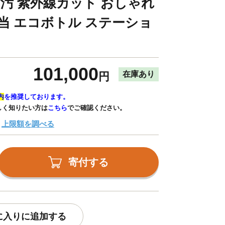
防汚 紫外線カット おしゃれ
弁当 エコボトル ステーショ
101,000
在庫あり
円
内
を推奨しております。
しく知りたい方は
こちら
でご確認ください。
上限額を調べる
寄付する
に入りに追加する