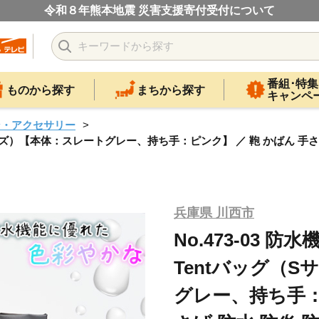
令和８年熊本地震 災害支援寄付受付について
番組･特集
ものから探す
まちから探す
キャンペ
ン・アクセサリー
Sサイズ）【本体：スレートグレー、持ち手：ピンク】 ／ 鞄 かばん 手さ
兵庫県 川西市
No.473-03
Tentバッグ（
グレー、持ち手：