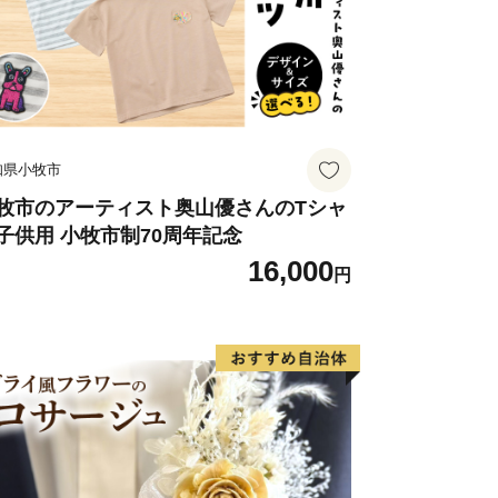
込みからおよそ一か月かかります。
ては、納期まで一か月以上かかる場合が
だいた方に返礼品をお贈りします。
ば複数の返礼品をお選びいただけます。
知県小牧市
せん。
市外住民に限ります。
牧市のアーティスト奥山優さんのTシャ
子供用 小牧市制70周年記念
内に限ります。
16,000
円