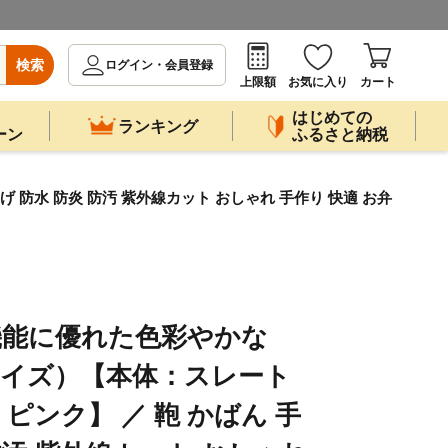
検索
ログイン・会員登録
上限額
お気に入り
カート
はじめての
ランキング
ーン
ふるさと納税
げ 防水 防炎 防汚 紫外線カット おしゃれ 手作り 快適 お弁
 防水機能に優れた色彩やかな
Sサイズ）【本体：スレート
ピンク】 ／ 鞄 かばん 手