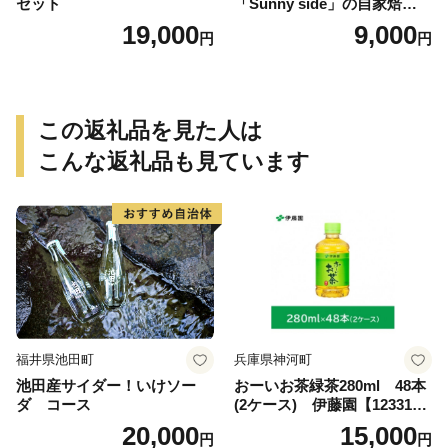
セット
「Sunny side」の自家焙煎珈
琲ブレンド珈琲飲み比べセッ
19,000
9,000
円
円
ト（300g）
この返礼品を見た人は
こんな返礼品も見ています
福井県池田町
兵庫県神河町
池田産サイダー！いけソー
おーいお茶緑茶280ml 48本
ダ コース
(2ケース) 伊藤園【123317
3】
20,000
15,000
円
円