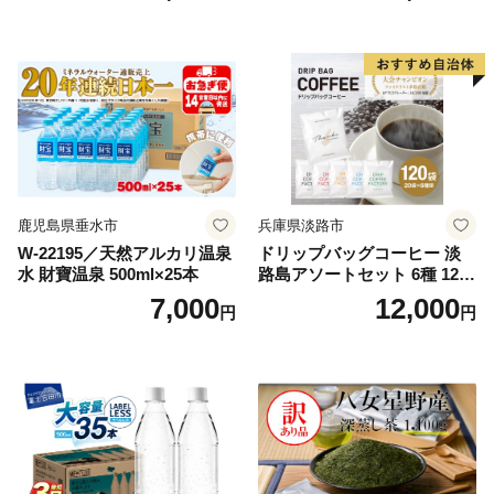
鹿児島県垂水市
兵庫県淡路市
W-22195／天然アルカリ温泉
ドリップバッグコーヒー 淡
水 財寶温泉 500ml×25本
路島アソートセット 6種 120
袋 飲み比べ コーヒー
7,000
12,000
円
円