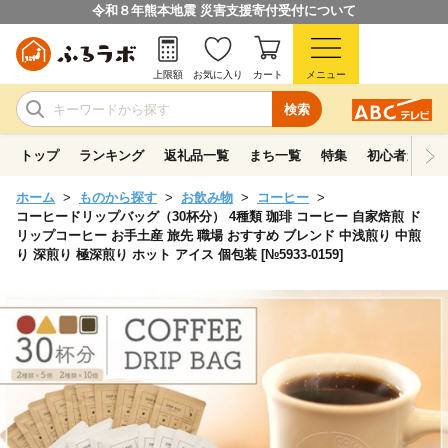
令和８年熊本地震 災害支援寄付受付について
上限額
お気に入り
カート
メニュー
検索
トップ
ランキング
返礼品一覧
まち一覧
特集
初心者ガイド
ホーム
ものから探す
お飲み物
コーヒー
コーヒードリップバッグ（30杯分） 4種類 珈琲 コーヒー 自家焙煎 ド
リップコーヒー お手土産 旅先 職場 おすすめ ブレンド 中浅煎り 中煎
り 深煎り 極深煎り ホット アイス 個包装 [№5933-0159]