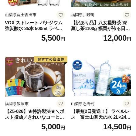
山梨県富士吉田市
福岡県川崎町
VOX ストレート バナジウム
【訳あり品】八女星野茶 深
強炭酸水 35本 500ml ラベル
蒸し茶1100g 福岡が誇る日本
レス【富士吉田市限定カート
茶_ 訳アリ 常温 お茶 茶袋 常
5,500
12,000
円
円
ン】
備品 おちゃ ocha 茶葉 緑茶
飲料 飲み物 八女 茶 日本茶
深むし茶 深蒸し 訳あり お茶
っぱ tea 八女茶 お手軽 簡単
小分け お土産 お取り寄せ グ
ルメ 福岡 九州 福岡県 国産
日本 ふかむし茶 ふかむし 家
庭用 自宅用 ちゃ りょくちゃ
ふかむしちゃ 急須 甘み 川崎
町 送料無料
福岡県飯塚市
山梨県忍野村
【Z5-026】★特許製法★＼ポ
【最短2日発送！】 ラベルレ
スト投函／きれいなコーヒー
ス 富士山蒼天の水 2L×24本
ドリップバッグ9種セット(18
（4ケース）※離島不可 天然
5,000
14,500
円
円
袋)ゆうパケットでお届け！
水 ミネラルウォーター 水 ペ
ットボトル 2000ml バナジウ