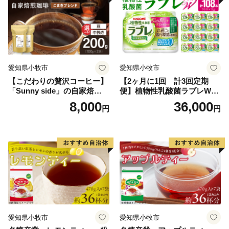
《免疫ケアで健康習慣を推進するまち》
扶桑町では住民の皆様の健康づくりを応援するため、
「免疫ケア」の啓発に取り組んでいます。
2024年11月には、小学生の親子を対象とした免疫特別
授業の様子がテレビで取り上げられました。
愛知県小牧市
愛知県小牧市
Snow Manの【目黒 蓮】さんが実際に扶桑町を訪れ、子
【こだわりの贅沢コーヒー】
【2ヶ月に1回 計3回定期
ども達と一緒に免疫特別授業を初めて受講されました。
「Sunny side」の自家焙煎珈
便】植物性乳酸菌ラブレW
今後も、こうした「免疫ケア」の啓発を継続し、健康な
琲こまきブレンド（200g）
プレーン36本（計108本）
8,000
36,000
円
円
まちづくりを推進していきます。
みなさま方のあたたかいご支援をお待ちしております。
愛知県小牧市
愛知県小牧市