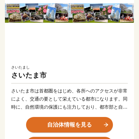
さいたまし
さいたま市
さいたま市は首都圏をはじめ、各所へのアクセスが非常
によく、交通の要として栄えている都市になります。同
時に、自然環境の保護にも注力しており、都市部と自然
のコントラストが魅力の1つともいえます。
また、スポーツが盛んでサッカーのまちとしても知られ
自治体情報を見る
ており、文化芸術の面では、人形の産地、盆栽の歴史を