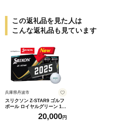
くい 水洗い 曲げ加工 鍛冶屋
純国産製品 おうち時間 アウ
の頓珍漢 日本製 アウトドア
トドア お取り寄せ 送料無料
キャンプ 送料無料
この返礼品を見た人は
こんな返礼品も見ています
兵庫県丹波市
スリクソン Z-STAR9 ゴルフ
ボール ロイヤルグリーン 1ダ
ース 12球 兵庫県丹波市 ふる
20,000
円
さと納税