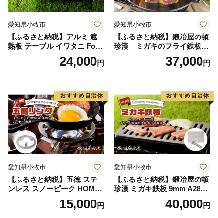
愛知県小牧市
愛知県小牧市
【ふるさと納税】アルミ 遮
【ふるさと納税】鍛冶屋の頓
熱板 テーブル イワタニ Fore
珍漢 ミガキのフライ鉄板
Winds Micro Camp Stove F
F220S アウトドア キャンプ
24,000
37,000
円
円
W-MS01専用 折り畳みテーブ
ソロ ソロキャンプ グランピ
ル コンパクト 軽量 堅牢 風防
ング BBQ フライパン 調理器
用切板 アウトドア キャンプ
具 ミガキ鉄板 日本製
ソロ ソロキャンプ グランピ
ング バーナー 風防 鍛冶屋の
頓珍漢 愛知県 小牧市 送料無
料
愛知県小牧市
愛知県小牧市
【ふるさと納税】五徳 ステ
【ふるさと納税】鍛冶屋の頓
ンレス スノーピーク HOME
珍漢 ミガキ鉄板 9mm A280T
&CAMP バーナー専用 専用
9 イワタニ 炉ばた大将 炙り
15,000
40,000
円
円
五徳 軽量 変形しにくい ずれ
や 専用 キャンプ ステンレス
にくい 滑り止め加工 錆びに
製ハンドル 栓抜き 簡易包装