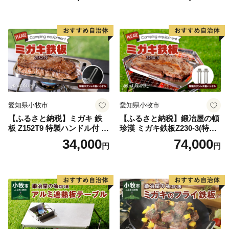
色塗装 国内 自社工場 手作り
おうち時間 アウトドア お取
り寄せ 愛知県 小牧市 送料無
料
愛知県小牧市
愛知県小牧市
【ふるさと納税】ミガキ 鉄
【ふるさと納税】鍛冶屋の頓
板 Z152T9 特製ハンドル付 鍛
珍漢 ミガキ鉄板Z230-3(特製
冶屋の頓珍漢 メスティン収
ハンドル付)キャンプ アウト
34,000
74,000
円
円
納可能 キャンプ アウトドア
ドア BBQ グランピング 極厚
BBQ グランピング ソロキャ
溝加工 アウトドア用品 キャ
ンプ 極厚 溝加工 アウトドア
ンプギア ソロ ソロキャンプ
用品 キャンプギア 鉄板料理
日本製
日本製 愛知県 送料無料