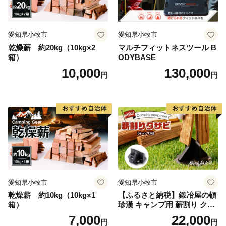
愛知県小牧市
愛知県小牧市
乾燥薪 約20kg（10kg×2
マルチフィットネスツール B
箱）
ODYBASE
10,000
130,000
円
円
愛知県小牧市
愛知県小牧市
乾燥薪 約10kg（10kg×1
【ふるさと納税】鍛冶屋の頓
箱）
珍漢 キャンプ用 薪割り クサ
ビ 簡単に割れる 転びにくい
7,000
22,000
円
円
ソロキャンプ 女性 お子様 黒