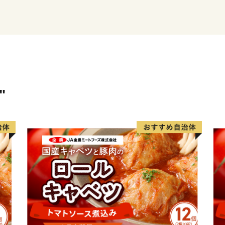
※令和元年6月以降、総務
直方市内に住所を有する方
卒、ご理解のほどお願い申
"