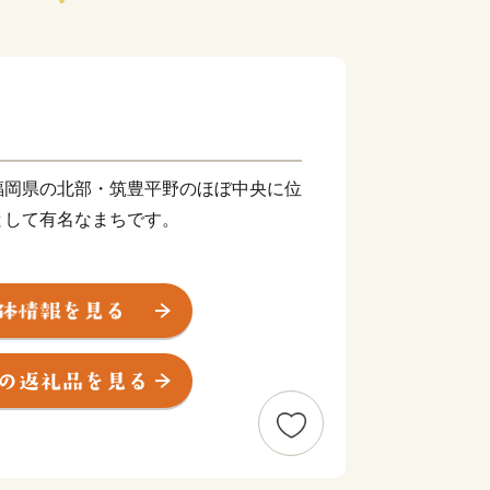
福岡県の北部・筑豊平野のほぼ中央に位
として有名なまちです。
川に代表される豊かな自然に恵まれ、春
プが咲き誇ります。また、江戸時代は
治以降は石炭業や鉄工業で筑豊炭田の中
深い歴史も息づいています。
市。あなたの温かいご支援を、心よりお