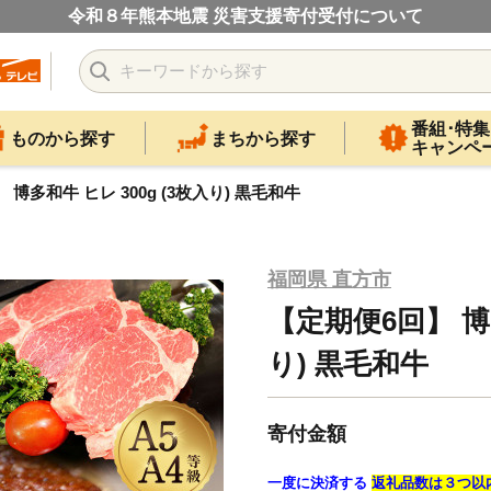
令和８年熊本地震 災害支援寄付受付について
番組･特集
ものから探す
まちから探す
キャンペ
 博多和牛 ヒレ 300g (3枚入り) 黒毛和牛
福岡県 直方市
【定期便6回】 博多
り) 黒毛和牛
寄付金額
一度に決済する
返礼品数は３つ以