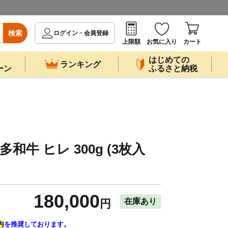
検索
ログイン・会員登録
上限額
お気に入り
カート
はじめての
ランキング
ーン
ふるさと納税
和牛 ヒレ 300g (3枚入
180,000
在庫あり
円
内
を推奨しております。