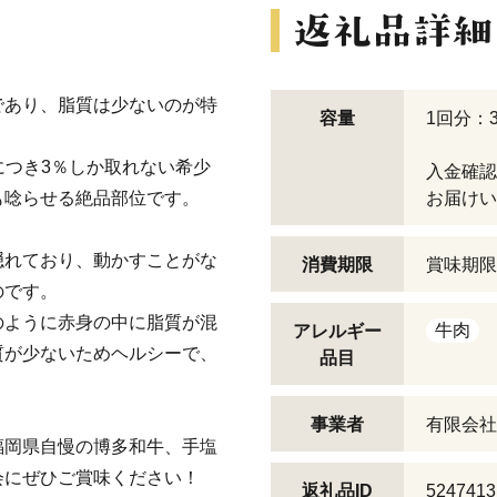
であり、脂質は少ないのが特
容量
1回分：3
につき3％しか取れない希少
入金確認
も唸らせる絶品部位です。
お届けい
隠れており、動かすことがな
消費期限
賞味期限
のです。
のように赤身の中に脂質が混
牛肉
アレルギー
質が少ないためヘルシーで、
品目
事業者
有限会社
福岡県自慢の博多和牛、手塩
会にぜひご賞味ください！
返礼品ID
5247413