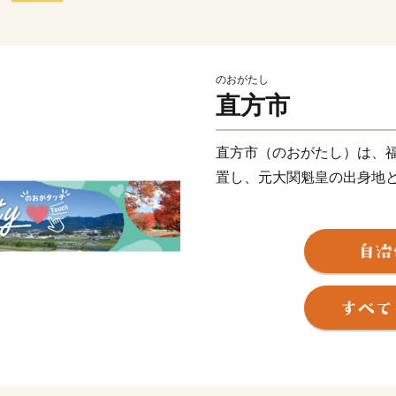
のおがたし
直方市
直方市（のおがたし）は、
置し、元大関魁皇の出身地
父なる福智山と母なる遠賀
には約13万本のチューリッ
直方藩の城下町として、明
心都市として栄えるなど、
自然と歴史が織り成す直方
待ちしております。