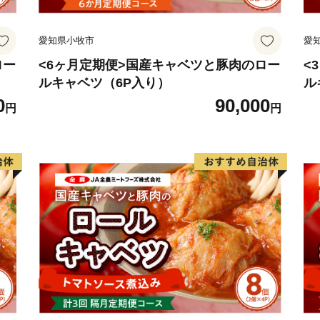
愛知県小牧市
愛
ロー
<6ヶ月定期便>国産キャベツと豚肉のロー
<
ルキャベツ（6P入り）
ル
0
90,000
円
円