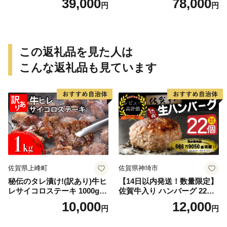
39,000
78,000
円
円
この返礼品を見た人は
こんな返礼品も見ています
佐賀県上峰町
佐賀県神埼市
秘伝のタレ漬け!(訳あり)牛ヒ
【14日以内発送！数量限定】
レサイコロステーキ 1000g
佐賀牛入り ハンバーグ 22個
【B-1098-AS】
2.6kg(120g×22個)【佐賀牛
10,000
12,000
円
円
黒毛和牛 ブランド牛 九州 ハ
ンバーグ 牛肉 豚肉 国産 お弁