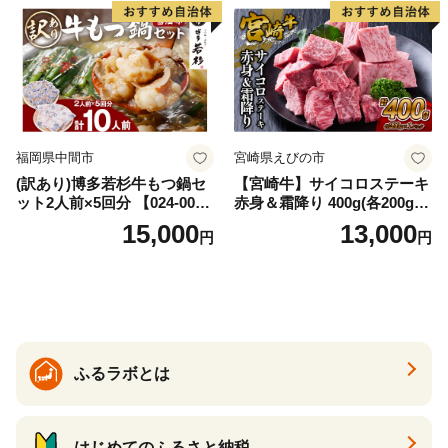
福岡県中間市
宮崎県えびの市
(訳あり)博多若杉牛もつ鍋セ
【宮崎牛】サイコロステーキ
ット2人前×5回分 【024-002
赤身＆霜降り 400g(各200g×
7】
１P 計2P) 真空パック 冷凍
15,000
13,000
円
円
ふるラボとは
はじめてのふるさと納税