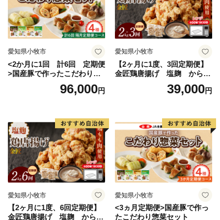
魅力です。
愛知県小牧市
愛知県小牧市
<2か月に1回 計6回 定期便
【2ヶ月に1度、3回定期便】
>国産豚で作ったこだわり惣
金匠鶏唐揚げ 塩麹 からあ
菜セット
げ
96,000
39,000
円
円
愛知県小牧市
愛知県小牧市
【2ヶ月に1度、6回定期便】
<3ヵ月定期便>国産豚で作っ
金匠鶏唐揚げ 塩麹 からあ
たこだわり惣菜セット