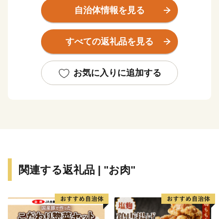
山を擁する出羽山脈が広がる緑豊かなまちです。
自治体情報を見る
雄大な自然に育くまれ、古くから米どころ・酒どころと
しても知られています。
すべての返礼品を見る
秋田市で開催される東北三大まつりの1つ「秋田竿燈ま
つり」は、俵型をした提灯を竿に吊して大きな稲穂に見
お気に入りに追加する
立て、竿を操って力と技を競う祭りです。通りを埋め尽
くす竿燈の光が黄金色に輝く、その妙技は圧巻です。
豊かで美しい環境に恵まれながらも、駅、高速道路、
港、空港と陸海空の交通結節点となっており、県庁所在
市として十分なインフラやサービスが整っています。
関連する返礼品 | "お肉"
2024年の第12回「住みたい田舎ベストランキング」で
は、全国ランキング（人口20万人以上のまち）の若者・
単身者部門で2年連続1位、シニア世代部門2位に選ばれ
るなど、幅広い年代の方が、安心して生活できる環境も