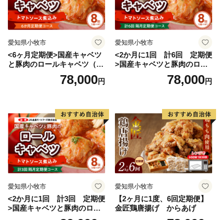
愛知県小牧市
愛知県小牧市
<6ヶ月定期便>国産キャベツ
<2か月に1回 計6回 定期便
と豚肉のロールキャベツ（4P
>国産キャベツと豚肉のロー
入り）
ルキャベツ（4P入り）
78,000
78,000
円
円
愛知県小牧市
愛知県小牧市
<2か月に1回 計3回 定期便
【2ヶ月に1度、6回定期便】
>国産キャベツと豚肉のロー
金匠鶏唐揚げ からあげ
ルキャベツ（4P入り）