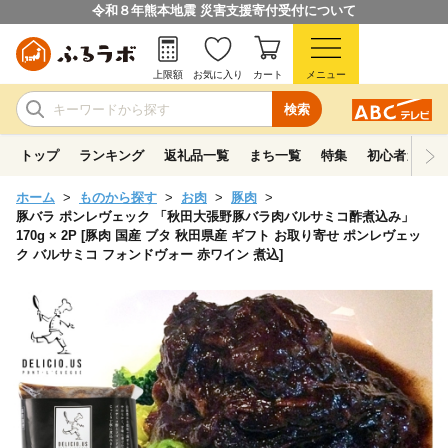
令和８年熊本地震 災害支援寄付受付について
上限額
お気に入り
カート
メニュー
検索
トップ
ランキング
返礼品一覧
まち一覧
特集
初心者ガイド
ホーム
ものから探す
お肉
豚肉
豚バラ ポンレヴェック 「秋田大張野豚バラ肉バルサミコ酢煮込み」
170g × 2P [豚肉 国産 ブタ 秋田県産 ギフト お取り寄せ ポンレヴェッ
ク バルサミコ フォンドヴォー 赤ワイン 煮込]