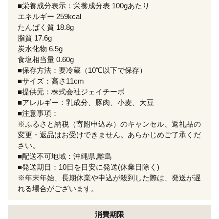
■栄養成分表示：栄養成分表 100gあたり
エネルギー 259kcal
たんぱく質 18.8g
脂質 17.6g
炭水化物 6.5g
食塩相当量 0.60g
■保存方法：要冷蔵（10℃以下で保存）
■サイズ：高さ11cm
■提供元：株式会社ジェイチーボ
■アレルギー：乳成分、豚肉、小麦、大豆
■注意事項：
※ふるさと納税（寄附申込み）のキャンセル、返礼品の
変更・返品はお受けできません。あらかじめご了承くだ
さい。
■配送不可地域：沖縄県,離島
■発送期日：10日を目安に発送(休業日除く)
※年末年始、長期休業や申込が殺到した際は、発送が遅
れる場合がございます。
消費期限