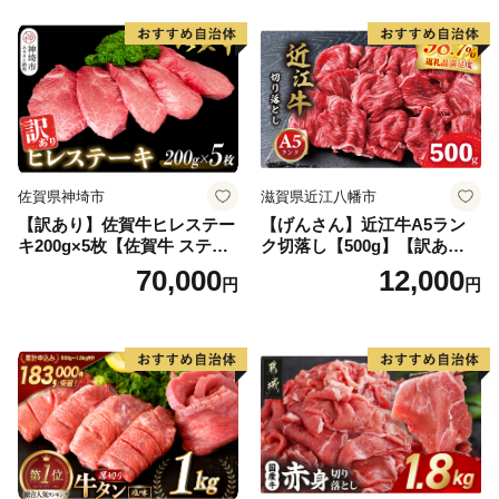
当 おかず 惣菜 おすすめ 人
気】(H083106)
佐賀県神埼市
滋賀県近江八幡市
【訳あり】佐賀牛ヒレステー
【げんさん】近江牛A5ラン
キ200g×5枚【佐賀牛 ステー
ク切落し【500g】【訳あり】
キ ブランド肉 ヒレ肉 フィレ
【DG12W】
70,000
12,000
円
円
肉 ジューシー ヘルシー】(H0
65175)