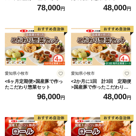
げ
78,000
48,000
円
円
愛知県小牧市
愛知県小牧市
<6ヶ月定期便>国産豚で作っ
<2か月に1回 計3回 定期便
たこだわり惣菜セット
>国産豚で作ったこだわり惣
菜セット
96,000
48,000
円
円