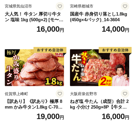
宮城県気仙沼市
宮崎県都城市
大人気！ 牛タン 厚切り牛タ
国産牛 赤身切り落とし1.8kg
ン 塩味 1kg (500g×2) [モ〜ラ
(450g×4パック)_14-3604
ンド 宮城県 気仙沼市 205646
16,000
14,000
円
円
60] 肉 牛肉 精肉 牛たん 牛タ
ン塩 牛たん塩 冷凍 焼肉 BB
Q アウトドア バーベキュー
厚切り タン
佐賀県上峰町
大阪府泉佐野市
【訳あり】《訳あり》極厚 8
ねぎ塩 牛たん（成型）合計 2
mm かみ牛タン1.8kg C-709-
kg 小分け 250g×8P【牛タン
AS
牛肉 焼肉用 薄切り 訳あり サ
19,000
16,000
円
円
イズ不揃い】