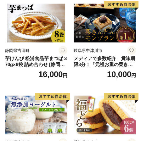
誕生日 カップ 詰め合わせ バ
道産アイス 道産アイスクリ
ラエティ | バニラ チョコレー
ーム ギフト 詰合せ 詰め合わ
ト ストロベリー ピスタチオ
せ ふるさと納税 ）
バニラ＆クッキー ウベ 沖縄
紅イモ 塩ちんすこう 沖縄シ
ークヮーサー 沖縄黒糖 琉球
ロイヤルミルクティ 沖縄パ
イン
静岡県吉田町
岐阜県中津川市
芋けんぴ 松浦食品芋まつば 3
メディアで多数紹介 賞味期
70g×8袋 詰め合わせ [静岡伊
限3分！「元祖お重の栗きん
勢丹(松浦食品) 静岡県 吉田町
とんモンブラン」 【未来の
16,000
10,000
円
円
22424274] 芋ケンピ セット
ご褒美】スイーツ 栗 モンブ
小袋 個包装 小分け
ラン くりきんとん デザート
ご褒美 お取り寄せ くり お菓
子 菓子 F4N-2298