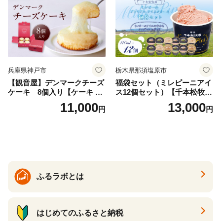
兵庫県神戸市
栃木県那須塩原市
【観音屋】デンマークチーズ
福袋セット（ミレピーニアイ
ケーキ 8個入り【ケーキ チ
ス12個セット）【千本松牧
ーズケーキ 人気スイーツ お
場】 ns025-014-12 【デザー
11,000
13,000
円
円
すすめスイーツ 神戸スイー
ト 詰め合わせ ギフト】
ツ 新感覚チーズケーキ おす
すめケーキ 兵庫県 神戸市 D0
910-17】
ふるラボとは
はじめてのふるさと納税