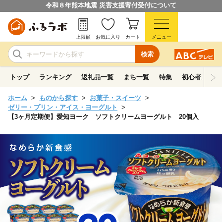
令和８年熊本地震 災害支援寄付受付について
上限額
お気に入り
カート
メニュー
検索
トップ
ランキング
返礼品一覧
まち一覧
特集
初心者ガイド
ホーム
ものから探す
お菓子・スイーツ
ゼリー・プリン・アイス・ヨーグルト
【3ヶ月定期便】愛知ヨーク ソフトクリームヨーグルト 20個入