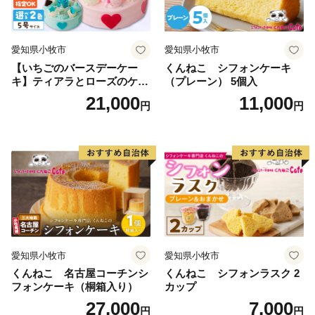
愛知県小牧市
愛知県小牧市
【いちごのバースデーケー
くんねこ シフォンケーキ
キ】ティアラとローズのケー
（プレーン） 5個入
キ スイーツ デザート 洋菓
21,000
11,000
円
円
子 お取り寄せ 愛知県 小牧市
送料無料 誕生日 クリスマス
お祝い ばら 花 フラワー デコ
レーション ホールケーキ 日
時指定可
愛知県小牧市
愛知県小牧市
くんねこ 名古屋コーチンシ
くんねこ シフォンラスク 2
フォンケーキ（桐箱入り）
カップ
27,000
7,000
円
円