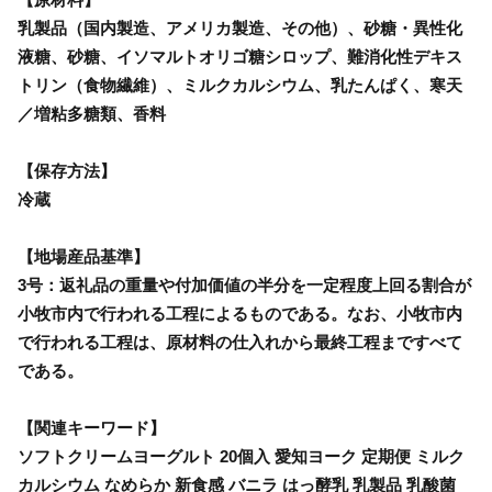
乳製品（国内製造、アメリカ製造、その他）、砂糖・異性化
液糖、砂糖、イソマルトオリゴ糖シロップ、難消化性デキス
トリン（食物繊維）、ミルクカルシウム、乳たんぱく、寒天
／増粘多糖類、香料
【保存方法】
冷蔵
【地場産品基準】
3号：返礼品の重量や付加価値の半分を一定程度上回る割合が
小牧市内で行われる工程によるものである。なお、小牧市内
で行われる工程は、原材料の仕入れから最終工程まですべて
である。
【関連キーワード】
ソフトクリームヨーグルト 20個入 愛知ヨーク 定期便 ミルク
カルシウム なめらか 新食感 バニラ はっ酵乳 乳製品 乳酸菌