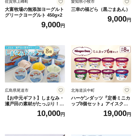
佐賀県上峰町
愛知県小牧市
大富牧場の無添加ヨーグルト
三幸の福どら（黒ごまあん）
グリークヨーグルト 450g×2
9,000
円
9,000
円
広島県尾道市
北海道浜中町
【お中元ギフト】しまなみ・
ハーゲンダッツ『定番ミニカ
瀬戸田の素材がたっぷり！ジ
ップ8個セット』アイスクリ
ェラート8個
ーム アイス スイーツ デザー
10,000
19,000
円
円
ト_H0016-104