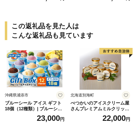
この返礼品を見た人は
こんな返礼品も見ています
沖縄県浦添市
北海道別海町
ブルーシール アイス ギフト
べつかいのアイスクリーム屋
18個（12種類）| ブルーシー
さんプレミアムミルクリッチ
ルアイス ブルーシールアイ
12個（AP-01）（ 北海道アイ
23,000
22,000
円
円
スクリーム 着日指定可能 送
ス 北海道産アイス アイス ア
料無料 ジェラート 沖縄県 バ
イススイーツ アイスクリー
ースデー 贈り物 プレゼント
ム 北海道産アイスクリーム