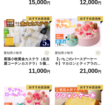
15,000
12,000
円
円
ン卵と和三盆糖使用）のセッ
ヘン 和三盆 小牧銘菓 バウム
ト 名古屋コーチン カステ
クーヘン 常温 愛知県 小牧市
ラ ザラメ バームクーヘン 和
アンプチベアやぐま
三盆 小牧銘菓 バウムクーヘ
ン 常温 愛知県 小牧市 アンプ
チベアやぐま
愛知県小牧市
愛知県小牧市
尾張小牧黄金カステラ（名古
【いちごのバースデーケー
屋コーチンカステラ）５個入
キ】マカロンとティアラのケ
名古屋コーチン カステラ ザ
ーキ スイーツ 日時指定可 デ
11,000
21,000
円
円
ラメ 常温 愛知県 小牧市 アン
ザート 洋菓子 お取り寄せ 愛
プチベアやぐま
知県 小牧市 送料無料 誕生日
クリスマス お祝い マカロン
デコレーションケーキ ホー
ルケーキ