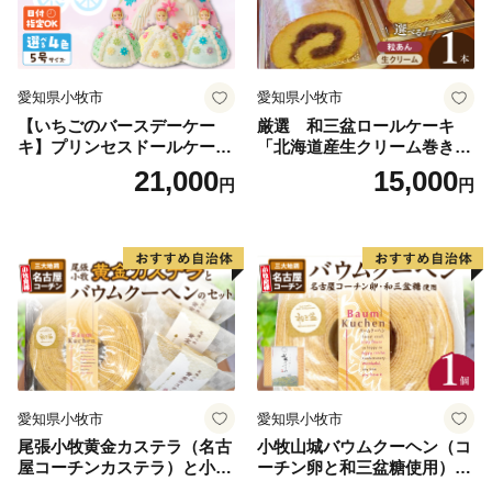
愛知県小牧市
愛知県小牧市
【いちごのバースデーケー
厳選 和三盆ロールケーキ
キ】プリンセスドールケーキ
「北海道産生クリーム巻き」
日時指定可 スイーツ デザー
または「北海道産粒あん巻
21,000
15,000
円
円
ト 洋菓子 お取り寄せ 愛知県
き」（サイズ：レギュラー）
小牧市 送料無料 誕生日 クリ
和三盆 北海道産生クリー
スマス お祝い キャラクター
ム 北海道産粒あん 34cm 冷
デコレーションケーキ ホー
凍 愛知県 小牧市 アンプチベ
ルケーキ 人形 かわいい こど
アやぐま
も
愛知県小牧市
愛知県小牧市
尾張小牧黄金カステラ（名古
小牧山城バウムクーヘン（コ
屋コーチンカステラ）と小牧
ーチン卵と和三盆糖使用）
山城バウムクーヘン（コーチ
名古屋コーチン バームクー