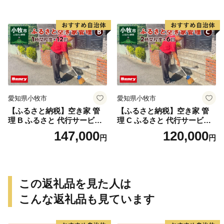
状況 完了報告 撮影 庭 田畑
カビ 目視確認 写真撮影 庭木
遊休地 空地 ベンリーさつき
の確認 防犯確認 郵便物 チェ
小牧味岡店 愛知県 小牧市
ック チラシ 回収 廃棄 提案
助言 愛知県 小牧市
愛知県小牧市
愛知県小牧市
【ふるさと納税】空き家 管
【ふるさと納税】空き家 管
理 B ふるさと 代行サービス
理 C ふるさと 代行サービス
1時間 程度 × 12回 建物 外部
2時間 程度 × 6回 建物 外部
147,000
120,000
円
円
状況 確認 2ヶ月に1回 雨漏り
状況 確認 2ヶ月に1回 雨漏り
カビ 目視確認 写真撮影 庭木
カビ 目視確認 写真撮影 庭木
の確認 防犯確認 郵便物 チェ
の確認 防犯確認 郵便物 チェ
ック チラシ 回収 廃棄 提案
ック チラシ 回収 廃棄 提案
助言 愛知県 小牧市
助言 愛知県 小牧市
この返礼品を見た人は
こんな返礼品も見ています