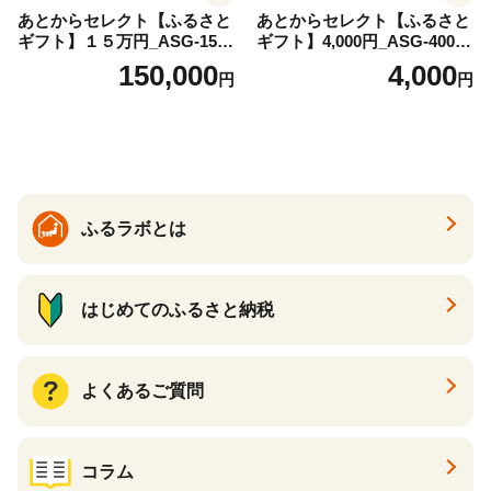
あとからセレクト【ふるさと
あとからセレクト【ふるさと
ギフト】１５万円_ASG-1500
ギフト】4,000円_ASG-4000_
00
(都城市) 後から選べる返礼品
150,000
4,000
円
円
ギフト ギフトポイント 品数2
200点以上 あとから選ぶ カタ
ログギフト カタログ ギフト
券 あとから選べる あとから
ギフト 返礼品カタログ グル
メカタログ ギフト肉 グルメ
ギフト フルーツギフト 肉 焼
ふるラボとは
酎 サーモン 野菜 魚介 海産物
うなぎ ゴルフ ふるさとチョ
イス ふるさと納税 仕組み
はじめてのふるさと納税
よくあるご質問
コラム