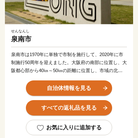
せんなんし
泉南市
泉南市は1970年に単独で市制を施行して、2020年に市
制施行50周年を迎えました。大阪府の南部に位置し、大
阪都心部から40㎞～50㎞の距離に位置し、市域の北西
は大阪湾に面し、北東は泉佐野市、田尻町、南西は阪南
市、そして南東は和歌山県岩出市、紀の川市と接してい
自治体情報を見る
ます。市域は南北約11㎞、東西約8㎞の広がりをみせ、
面積は48.98㎢であり、市域に関西国際空港の約1/3を含
すべての返礼品を見る
みます。
地形は、山地部、丘陵部、平地部および臨海部からな
お気に入りに追加する
り、南部の山地部には低い山々が連なる和泉山脈があ