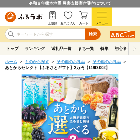
令和８年熊本地震 災害支援寄付受付について
上限額
お気に入り
カート
メニュー
検索
トップ
ランキング
返礼品一覧
まち一覧
特集
初心者ガイド
ホーム
ものから探す
その他のお礼品
その他のお礼品
あとからセレクト【ふるさとギフト】2万円【119D-002】