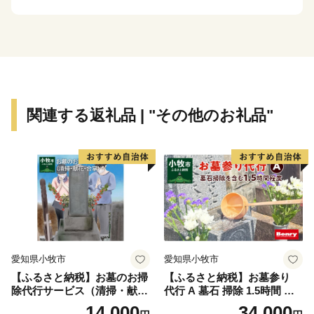
り、丘陵部から平野部にかけては、古くからの街並みと
新たに開発された住宅が混在しています。
平野部においては、玉ねぎ、水なす、里芋、花き等、
泉州特産の農作物が栽培されています。関西国際空港の
対岸のりんくうタウンでは、様々な製造業をはじめとす
関連する返礼品 | "その他のお礼品"
る事業所が集積し、岡田と樽井にある漁港では大阪湾で
とれた新鮮な海産物が水揚げされ、海岸部には
SENNAN LONG PARK（泉南ロングパーク）を設け、
にぎわいを創出し、レクリエーションゾーンとして再生
させ、泉南市のまちづくりの拠点とすることをめざして
います。
愛知県小牧市
愛知県小牧市
【ふるさと納税】お墓のお掃
【ふるさと納税】お墓参り
除代行サービス（清掃・献
代行 A 墓石 掃除 1.5時間 程
花・合掌）
度 お参り 献花 献香 雑草 除
14,000
34,000