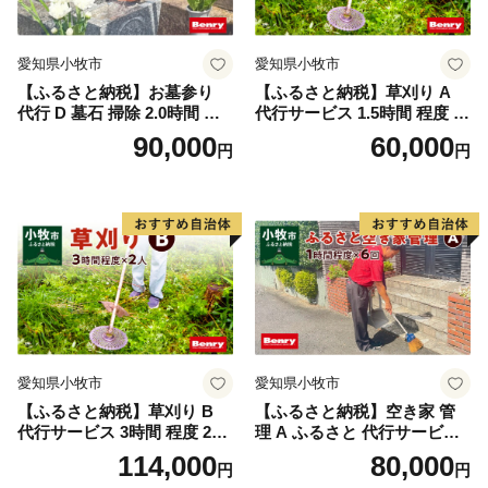
愛知県小牧市
愛知県小牧市
【ふるさと納税】お墓参り
【ふるさと納税】草刈り A
代行 D 墓石 掃除 2.0時間 程
代行サービス 1.5時間 程度 2
度 × 2回 お参り 献花 献香 雑
人作業 伐採 低草木 剪定 ゴミ
90,000
60,000
円
円
草 除去 処分 草抜き 清掃 お
拾い 清掃 雑草 除去 除草 作
手入れ 水洗い 水拭き 汚れ落
業 状況 完了報告 撮影 庭 田
とし 代行サービス 和形墓石
畑 遊休地 空地 ベンリーさつ
洋型墓石 デザイン墓石 愛知
き小牧味岡店 愛知県 小牧市
県 小牧市
愛知県小牧市
愛知県小牧市
【ふるさと納税】草刈り B
【ふるさと納税】空き家 管
代行サービス 3時間 程度 2人
理 A ふるさと 代行サービス
作業 伐採 低草木 剪定 ゴミ拾
1時間 程度 × 6回 建物 外部
114,000
80,000
円
円
い 清掃 雑草 除去 除草 作業
状況 確認 2ヶ月に1回 雨漏り