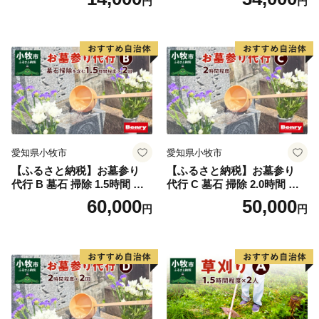
円
円
去 処分 草抜き 清掃 お手入れ
水洗い 水拭き 汚れ落とし 代
行サービス 和形墓石 洋型墓
石 デザイン墓石 愛知県 小牧
市
愛知県小牧市
愛知県小牧市
【ふるさと納税】お墓参り
【ふるさと納税】お墓参り
代行 B 墓石 掃除 1.5時間 程
代行 C 墓石 掃除 2.0時間 程
度 × 2回 お参り 献花 献香 雑
度 お参り 献花 献香 雑草 除
60,000
50,000
円
円
草 除去 処分 草抜き 清掃 お
去 処分 草抜き 清掃 お手入れ
手入れ 水洗い 水拭き 汚れ落
水洗い 水拭き 汚れ落とし 代
とし 代行サービス 和形墓石
行サービス 和形墓石 洋型墓
洋型墓石 デザイン墓石 愛知
石 デザイン墓石 愛知県 小牧
県 小牧市
市