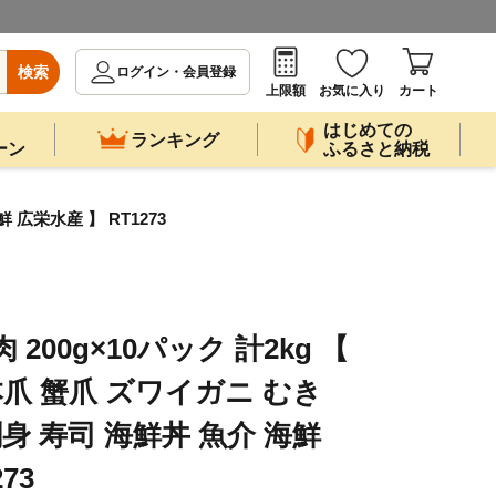
検索
ログイン・会員登録
上限額
お気に入り
カート
はじめての
ランキング
ーン
ふるさと納税
 広栄水産 】 RT1273
200g×10パック 計2kg 【
本爪 蟹爪 ズワイガニ むき
刺身 寿司 海鮮丼 魚介 海鮮
73