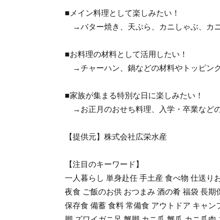
■メイン料理として楽しみたい！
→バター焼き、天ぷら、カニしゃぶ、カニ
■お料理の材料として活用したい！
→チャーハン、鍋などの材料やトッピン
■家族が集まる特別な日に楽しみたい！
→お正月のおせち料理、入学・卒業などの
【提供元】株式会社広栄水産
【注目のキーワード】
一人暮らし 単身赴任 手土産 食べ物 仕送りお
夜食 ご飯のお供 おつまみ 酒の肴 福袋 長期
保存食 備蓄 食料 常備食 アウトドア キャンプ
脚 ズワイガニ足 蟹脚 カニ爪 蟹爪 カニ爪肉