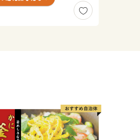
開館した県指定有形文化財「旧吉田家住宅
ード整備は終了いたしました。
ご支援いただき、お礼申し上げます。
釣り、自然の中で温かな日差しを受け、
白砂青松の高田松原、
味覚に舌鼓み。各地で黄金の稲穂が揺れ
く、虎舞いで新年を祝います。
ひ一度お越しください。
がい者の雇用を！
さと納税の返礼品の梱包を障がい者の皆
す。
包されているか心配される方もいるかも