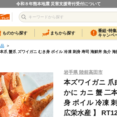
令和８年熊本地震 災害支援寄付受付について
番組･特集
ものから探す
まちから探す
キャンペ
工品
 二本爪 蟹爪 ズワイガニ むき身 ボイル 冷凍 刺身 寿司 海鮮丼 魚介 海鮮
岩手県 陸前高田市
本ズワイガニ 爪肉 
かに カニ 蟹 二
身 ボイル 冷凍 
広栄水産 】 RT12