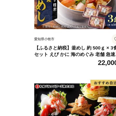
愛知県小牧市
【ふるさと納税】釜めし 約 500ｇ × 3
セット えび かに 海のめぐみ 老舗 急速
凍 レンチン 時短 簡単調理 食品 加工品
22,00
飯 お弁当 おにぎり お茶漬け お取り寄
お取り寄せグルメ 愛知県 小牧市 送料