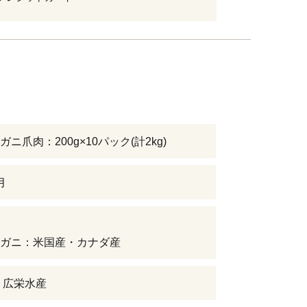
ニ爪肉：200g×10パック(計2kg)
月
ガニ：米国産・カナダ産
 広栄水産