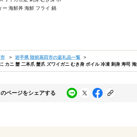
ー 海鮮丼 海鮮 フライ 鍋
田市
岩手県 陸前高田市の返礼品一覧
かに カニ 蟹 二本爪 蟹爪 ズワイガニ むき身 ボイル 冷凍 刺身 寿司 海鮮
このページをシェアする