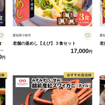
しれません。もちろん様々
が、皆さんの高い集中力と
す。
また、ふるさと納税は市の
仕事をしているんだ」と誇
愛知県小牧市
愛
ません。
ご寄附の使い道として障が
食
老舗の釜めし【えび】３食セット
老
冷
17,000
一歩進んだ直接的な取組み
円
 ご
0
ています。
円
せ
無料
〇ふるさと納税を通じて想
全国の皆様からの応援のメ
す。「震災の後、医療チー
しをしていました」等、震災
もずっと陸前高田を応援し
きな力をいただいておりま