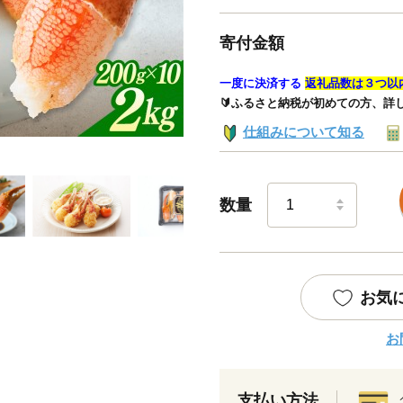
寄付金額
一度に決済する
返礼品数は３つ以
🔰ふるさと納税が初めての方、詳
仕組みについて知る
数量
お気
お
支払い方法