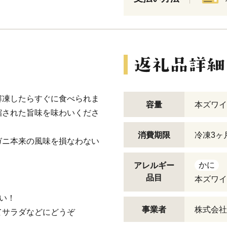
解凍したらすぐに食べられま
容量
本ズワイガ
縮された旨味を味わいくださ
消費期限
冷凍3ヶ
ガニ本来の風味を損なわない
かに
アレルギー
品目
本ズワイ
い！
事業者
株式会社
サラダなどにどうぞ