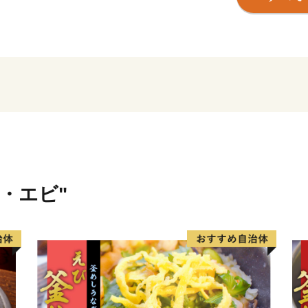
ましたが、2025年5月に
主屋」の復旧をもって、ハ
全国各地から陸前高田市へ
〇陸前高田市の魅力
春は桜、気仙川での渓流魚
夏は山車がぶつかる七夕、
秋はりんごやブドウ、秋の
ています。
冬は雪も少なく過ごしやす
ニ・エビ"
四季折々の陸前高田へ、ぜ
〇ふるさと納税を通じて障
岩手県陸前高田市ではふる
様に正式に委託しておりま
もしかすると、きちんと梱