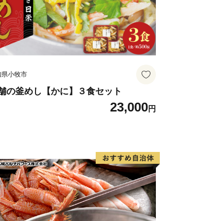
な障がいにより苦手な作業もあります
一つ一つの丁寧な作業には頭が下がりま
事業ということで自分達が「市に役立つ
りを持っています。手を抜くことはあり
知県小牧市
い者の皆様への支援をするのではなく、
舗の釜めし【かに】３食セット
23,000
により障がい者の皆様の雇用を生み出し
円
いを届ける
ッセージやご支援をいただいておりま
ムで来ました」「ボランティアで炊き出
の時だけでなく10年以上経った現在
てくださる気持ちが大変ありがたく、大
す。