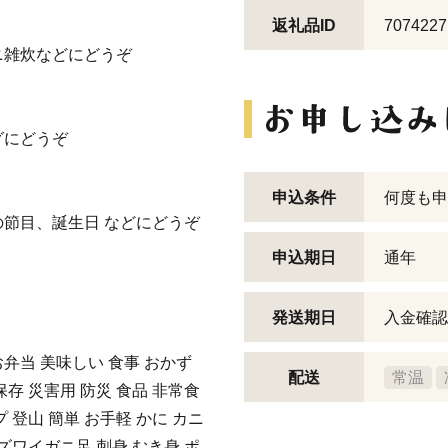
返礼品ID
7074227
雑炊などにどうぞ
グにどうぞ
申込条件
何度も申
節目、誕生日 などにどうぞ
申込期日
通年
発送期日
入金確認
弁当 美味しい 食事 おかず
配送
常温
保存 災害用 防災 食品 非常食
 登山 簡単 お手軽 かに カニ
 ズワイガニ足 刺身 むき身 ポ