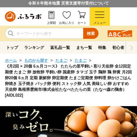
令和８年熊本地震 災害支援寄付受付について
上限額
お気に入り
カート
メニュー
検索
トップ
ランキング
返礼品一覧
まち一覧
特集
初心者ガイド
ホーム
ものから探す
たまご
たまご
《月2回 × 20個 6ヵ月コース》 たたらの里平飼い 彩り天佑卵 全12回定
期便 たまご 卵 放牧卵 平飼い卵 国産卵 タマゴ 玉子 鶏卵 鶏 卵黄 月2回
卵20個 6ヵ月 定期 新鮮卵 卵定期便 たまご定期便 卵料理 卵かけごはん
卵焼き 玉子焼き パック卵 便利 ストック卵 人気 美味しい卵 おすすめ
天佑卵 島根県雲南市/株式会社たなべたたらの里（たなべ森の鶏舎）
[AIDL022]