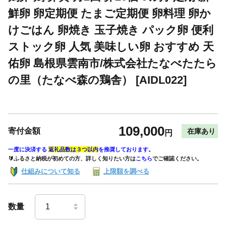
鮮卵 卵定期便 たまご定期便 卵料理 卵か
けごはん 卵焼き 玉子焼き パック卵 便利
ストック卵 人気 美味しい卵 おすすめ 天
佑卵 島根県雲南市/株式会社たなべたたら
の里（たなべ森の鶏舎） [AIDL022]
109,000
寄付金額
在庫あり
円
一度に決済する
返礼品数は３つ以内
を推奨しております。
🔰ふるさと納税が初めての方、詳しく知りたい方は
こちら
でご確認ください。
仕組みについて知る
上限額を調べる
数量