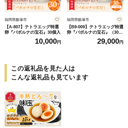
福岡県飯塚市
福岡県飯塚市
【A-807】テトラエッグ特選
【B9-009】テトラエッグ特選
卵『バボルナの宝石』30個入
卵『バボルナの宝石』（30
個/月）【3カ月定期便】
10,000
29,000
円
円
この返礼品を見た人は
こんな返礼品も見ています