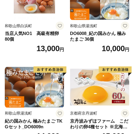
和歌山県白浜町
和歌山県湯浅町
当店人気NO1 高級有精卵
DO6008_紀の国みかん 極み
80個
たまご 36個
13,000
10,000
円
円
和歌山県湯浅町
京都府京丹波町
紀の国みかん 極みたまご TK
京丹波みずほファーム こだ
Gセット_DO6009n
わりの卵4種セット ※北海
道・沖縄・その他離島は配送