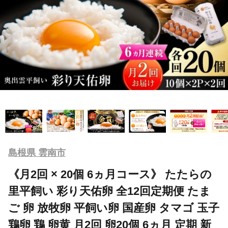
島根県 雲南市
《月2回 × 20個 6ヵ月コース》 たたらの
里平飼い 彩り天佑卵 全12回定期便 たま
ご 卵 放牧卵 平飼い卵 国産卵 タマゴ 玉子
鶏卵 鶏 卵黄 月2回 卵20個 6ヵ月 定期 新