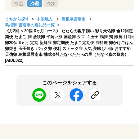
常温
冷蔵
冷凍
まちから探す
中国地方
島根県雲南市
島根県 雲南市の返礼品一覧
《月2回 × 20個 6ヵ月コース》 たたらの里平飼い 彩り天佑卵 全12回定
期便 たまご 卵 放牧卵 平飼い卵 国産卵 タマゴ 玉子 鶏卵 鶏 卵黄 月2回
卵20個 6ヵ月 定期 新鮮卵 卵定期便 たまご定期便 卵料理 卵かけごはん
卵焼き 玉子焼き パック卵 便利 ストック卵 人気 美味しい卵 おすすめ
天佑卵 島根県雲南市/株式会社たなべたたらの里（たなべ森の鶏舎）
[AIDL022]
このページをシェアする