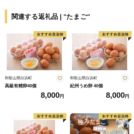
2004年（平成16年）に6つのまち（大東町・加茂町・木
関連する返礼品 | "たまご"
次町・三刀屋町・吉田村・掛合町）が1つになって誕生
しました。
「雲南」という名前は、旧出雲国の南に位置することに
由来し、古くからこの地方の呼び名として親しまれてき
たことから名づけました。
日本の25年先の高齢化社会をいく雲南市。今、雲南市で
和歌山県白浜町
和歌山県白浜町
は様々な地域課題に対し、前向きにチャレンジする人が
高級有精卵40個
紀州うめ卵 40個
生まれ、少しずつ成果を生み出しています。
8,000
8,000
円
円
雲南市は、子ども×若者×大人×企業による4つのチャレ
ンジを連鎖させ、10年後も、20年後も市民みんなで支
え合い、いきいきと暮らせる魅力あるまちづくりに挑戦
しています。