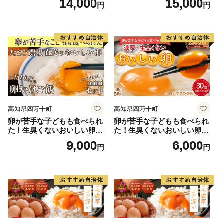
14,000
15,000
円
円
不可
高知県四万十町
高知県四万十町
卵が苦手な子どもも食べられ
卵が苦手な子どもも食べられ
た！生臭くないおいしい卵を
た！生臭くないおいしい卵 6
味わう卵かけご飯ミニセット
個入×5P／Gbn-A03
9,000
6,000
円
円
(卵6個×2P、お米2合×1P、醤
油×1本、塩×1P)【お届け日
指定可能】／Gbn-B20