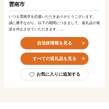
雲南市
いつも雲南市を応援いただきありがとうございます。
誠に勝手ながら、以下の期間につきまして、返礼品の発
送を停止させていただきます。
【発送停止期間】8月6日〜8月16日
自治体情報を見る
※日時指定・季節もの・定期便は除く
すべての返礼品を見る
発送停止に伴い、ポータルサイトに掲載の期日よりも、
お届けまでに時間を要する場合がございます。
ご迷惑をおかけいたしますが、何卒ご理解のほどお願い
お気に入りに追加する
申し上げます。
雲南市は、島根県の東部に位置する人口およそ3万4千人
のまちです。