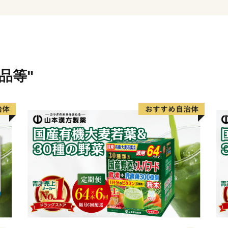
の石炭鉱業所が操業してお
なっています。 これらの地
港や釧路空港であり、現在
道(高速道路)の完成により
期待されています。
品等"
また、特別天然記念物｢タン
とする世界的にも貴重で魅
さらに、夏でも最高気温が2
住・長期滞在にも適した地
＜ワンストップ申請書送付
〒860-0833
熊本県熊本市中央区平成3-18
釧路市ふるさと納税サポート