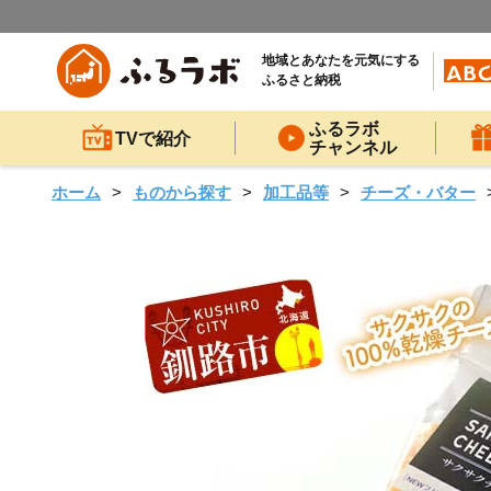
地域とあなたを元気にする
ふるさと納税
ふるラボ
TVで紹介
チャンネル
ホーム
ものから探す
加工品等
チーズ・バター