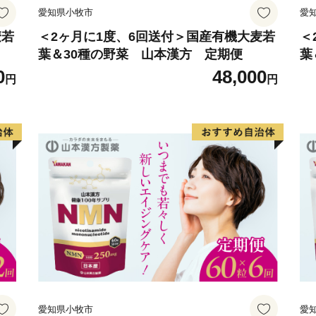
愛知県小牧市
愛
※1月10日必着となってお
麦若
＜2ヶ月に1度、6回送付＞国産有機大麦若
＜
葉＆30種の野菜 山本漢方 定期便
葉
0
48,000
円
円
愛知県小牧市
愛