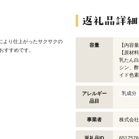
により仕上がったサクサクの
容量
【内容量
もおすすめです。
【原材料
乳たん白
シン、酢
イド色素
乳成分
アレルギー
品目
事業者
株式会社
返礼品ID
6517576