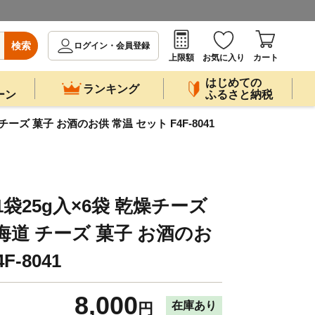
検索
ログイン・会員登録
上限額
お気に入り
カート
はじめての
ランキング
ーン
ふるさと納税
ーズ 菓子 お酒のお供 常温 セット F4F-8041
袋25g入×6袋 乾燥チーズ
海道 チーズ 菓子 お酒のお
F-8041
8,000
在庫あり
円