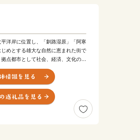
太平洋岸に位置し、「釧路湿原」「阿寒
はじめとする雄大な自然に恵まれた街で
・拠点都市として社会、経済、文化の中
。
業生産、豊富な森林資源を有する林業、
を誇る水産業など、日本の食料基地とい
で良質な食料の供給体制の形成に努め
えてくれる自然環境の保全や環境調和型
みを進めています。
・製薬工場や製紙工場のほか、全国唯一