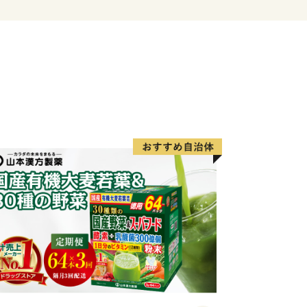
り地域の主力産業として地域経済の核と
域産業を支えているのが重要港湾釧路
整備が進められている北海道横断自動車
今後、飛躍的に物流機能が高まるものと
チョウ｣や「阿寒湖のマリモ」をはじめ
力あふれる地域資源が豊富にあります。
0度前後と涼しく快適なわが街は、移
域と言えます。
先＞
-10株式会社5C
センター 行