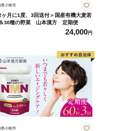
知県小牧市
ります。
2ヶ月に1度、3回送付＞国産有機大麦若
＆30種の野菜 山本漢方 定期便
24,000
円
知県小牧市