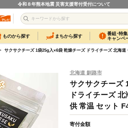
令和８年熊本地震 災害支援寄付受付について
番組･特集
ものから探す
まちから探す
キャンペ
サクサクチーズ 1袋25g入×6袋 乾燥チーズ ドライチーズ 北海道 チ
北海道 釧路市
サクサクチーズ 1
ドライチーズ 北
供 常温 セット F4
寄付金額