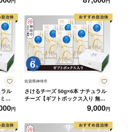
000
87,000
円
円
佐賀県神埼市
ュラル
さけるチーズ 50g×6本 ナチュラル
 ミル
チーズ【ギフトボックス入り 無添
 プレゼ
加 ミルン牧場 お中元 お歳暮 プレゼ
000
9,000
円
円
 父の
ント 誕生日 敬老の日 母の日 父の
日】(H102144)