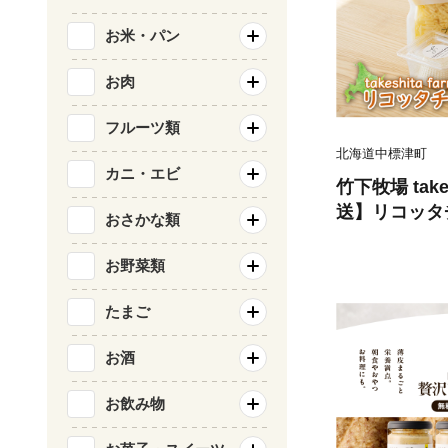
お米・パン
お肉
フルーツ類
北海道中標津町
カニ・エビ
竹下牧場 take
送】リコッタチ
おさかな類
【2401802】
お野菜類
たまご
お酒
お飲み物