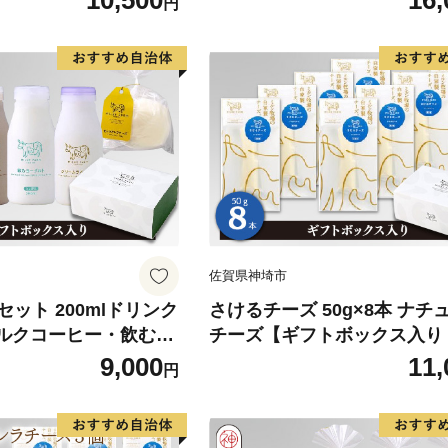
10,500
16,
円
佐賀県神埼市
ット 200mlドリンク
さけるチーズ 50g×8本 ナチ
ミルクコーヒー・飲むヨ
チーズ【ギフトボックス入り
本ずつ)+食べるヨーグ
ン牧場 無添加 お中元 お歳暮
9,000
11,
円
モッツァレラチーズ1個
ント 誕生日 敬老の日 母の日
ズ1本【ギフトボックス
日】(H102143)
 無添加】(H10214