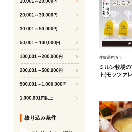
10,001～20,000
円
2)
20,001～30,000
円
30,001～50,000
円
50,001～100,000
円
100,001～200,000
円
佐賀県神埼市
ミルン牧場の
200,001～500,000
円
ト(モッツァ
チーズ3本)
500,001～1,000,000
円
添加 お中元 
日 敬老の日 母
1,000,001
円以上
46)
絞り込み条件