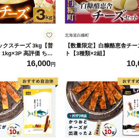
北海道白糠町
ミックスチーズ 3kg【普
【数量限定】白糠酪恵舎チー
1kg×3P 高評価 ちー
ト【3種類×2組】
ラカワチーズ 一人暮ら
16,000
10,
円
 ピザ トースト】