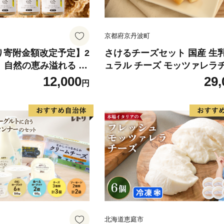
京都府京丹波町
)より寄附金額改定予定】2
さけるチーズセット 国産 生乳
】自然の恵み溢れる 贅
ュラル チーズ モッツァレラ
バター（無糖・無塩）
おつまみ 料理 サラダ ご当地
12,000
29,
円
×4本） KN086-001-0
お取り寄せ 京都 丹波 京丹波
北海道恵庭市