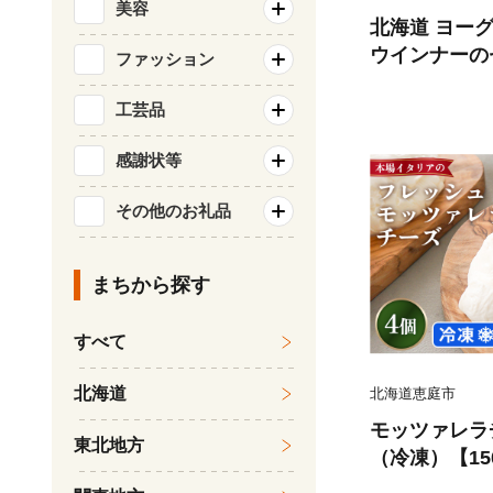
美容
北海道 ヨー
ウインナーの
ファッション
【1114702】
工芸品
感謝状等
その他のお礼品
まちから探す
すべて
北海道
北海道恵庭市
モッツァレラ
東北地方
（冷凍）【150