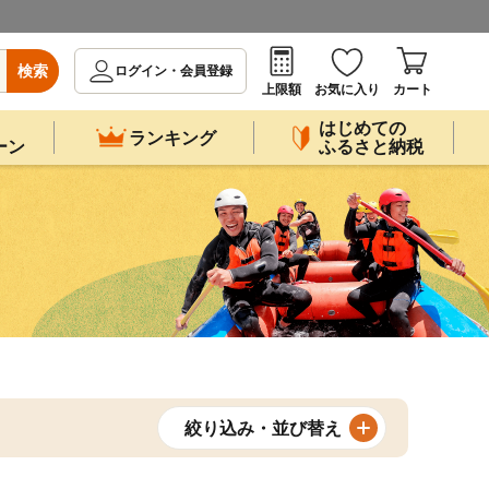
検索
ログイン・会員登録
上限額
お気に入り
カート
はじめての
ランキング
ーン
ふるさと納税
絞り込み・並び替え