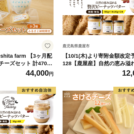
鹿児島県鹿屋市
shita farm 【3ヶ月配
【10/1(木)より寄附金額改定
ーズセット 計470g
128【鹿屋産】自然の恵み溢
沢ピーナッツバター（無糖・
44,000
12,
円
計370g（190g×1本、90g
KN086-001-03