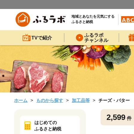
地域とあなたを元気にする
ふるさと納税
ふるラボ
TVで紹介
チャンネル
ホーム
ものから探す
加工品等
チーズ・バター
2,599
件
はじめての
ふるさと納税