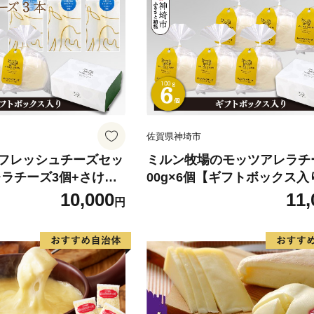
佐賀県神埼市
フレッシュチーズセッ
ミルン牧場のモッツアレラチー
レラチーズ3個+さける
00g×6個【ギフトボックス入
【ギフトボックス入り 無
加 お中元 お歳暮 プレゼント
10,000
11,
円
お歳暮 プレゼント 誕生
敬老の日 母の日 父の日】(H10
の日 父の日】(H1021
7)