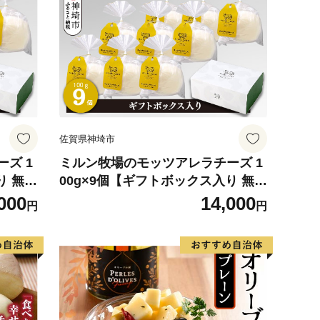
佐賀県神埼市
ズ 1
ミルン牧場のモッツアレラチーズ 1
り 無添
00g×9個【ギフトボックス入り 無添
 誕生日
加 お中元 お歳暮 プレゼント 誕生日
000
14,000
円
円
214
敬老の日 母の日 父の日】(H10214
8)