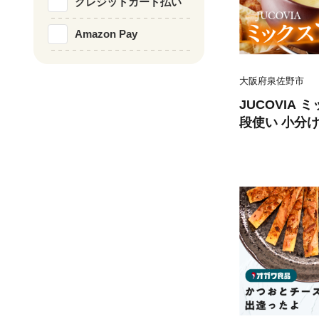
クレジットカード払い
Amazon Pay
大阪府泉佐野市
JUCOVIA 
段使い 小分け 
ず 乳製品 ム
し ファミリー