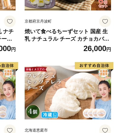
京都府京丹波町
 ナチ
焼いて食べるちーずセット 国産 生
チーズ
乳 ナチュラル チーズ カチョカバロ
グルメ
モッツァレラチーズ おつまみ 料理
000
26,000
円
円
町
サラダ ご当地グルメ お取り寄せ 京
都 丹波 京丹波町
北海道恵庭市