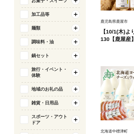
お菓子・スイーツ
加工品等
鹿児島県鹿屋市
麺類
【10/1(木
130【鹿屋産
調味料・油
沢ピーナッツ
計360g（90g
鍋セット
2
旅行・イベント・
体験
地域のお礼の品
雑貨・日用品
スポーツ・アウト
ドア
北海道中標津町