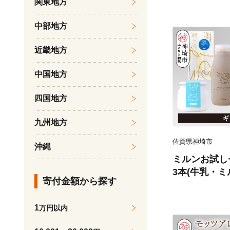
関東地方
中部地方
近畿地方
中国地方
四国地方
九州地方
佐賀県神埼市
沖縄
ミルンお試しセ
3本(牛乳・
寄付金額から探す
ーグルト各1
ルト260g+
1
万円以内
+さけるチー
入り ミルン牧場