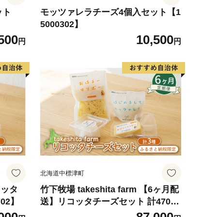
ット
モッツァレラチーズ4個入セット【1
5000302】
500
10,500
円
円
北海道中標津町
リコッタ
竹下牧場 takeshita farm 【6ヶ月配
02】
送】リコッタチーズセット 計470g
【2401902】