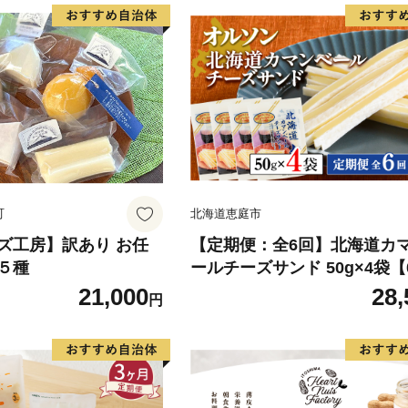
町
北海道恵庭市
ズ工房】訳あり お任
【定期便：全6回】北海道カ
５種
ールチーズサンド 50g×4袋【0
501】
21,000
28,
円