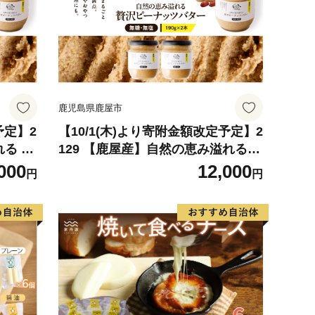
鹿児島県鹿屋市
予定】2
【10/1(木)より寄附金額改定予定】2
れる 贅
129 【鹿屋産】自然の恵み溢れる
無塩）
贅沢ピーナッツバター（無糖・無
000
12,000
円
円
×2本）
塩） 計380g（190g×2本） KN086
-001-01