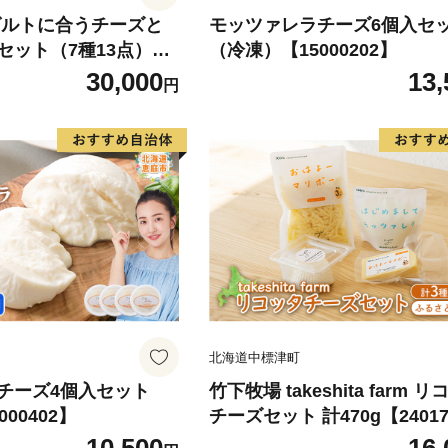
グルトに合うチーズと
モッツァレラチーズ6個入セ
セット（7種13点）
（冷凍）【15000202】
30,000
13,
円
北海道中標津町
チーズ4個入セット
竹下牧場 takeshita farm 
00402】
チーズセット 計470g【24017