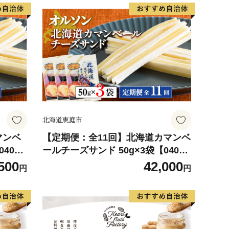
北海道恵庭市
マンベ
【定期便：全11回】北海道カマンベ
4009
ールチーズサンド 50g×3袋【04008
901】
500
42,000
円
円