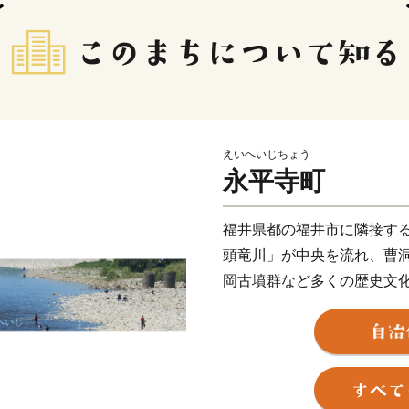
えいへいじちょう
永平寺町
福井県都の福井市に隣接す
頭竜川」が中央を流れ、曹
岡古墳群など多くの歴史文
学医学部や福井県立大学な
あなたのふるさと“えいへい
友と一緒に学び、笑い、時に