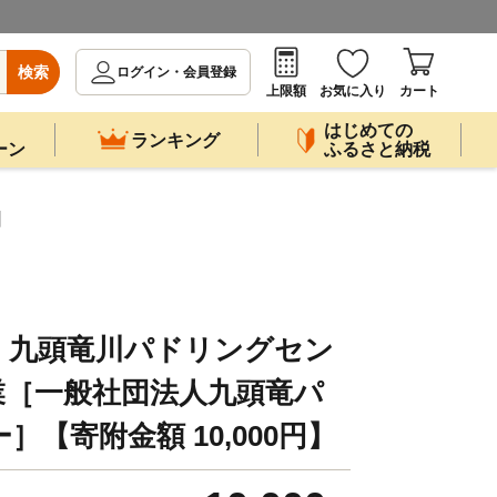
検索
ログイン・会員登録
上限額
お気に入り
カート
はじめての
ランキング
ーン
ふるさと納税
】
】九頭竜川パドリングセン
業［一般社団法人九頭竜パ
【寄附金額 10,000円】