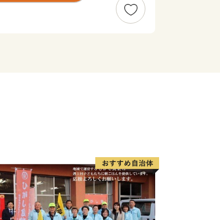
る皆様の「ふるさと永平寺町」を応援し
かい思いを形にするため、地方自治体に
税や所得税を一定限度まで控除する「ふ
をお願いします。
くもりのある町」づくりのために様々な
ふるさと永平寺町を元気にするための地
当町が取り組む施策への応援をお願いし
てくださる皆様の、温かいご支援をお待
個人情報保護方針）について〉
情報は、永平寺町が責任をもって管理
場合を除き、第三者に譲渡したり、提供