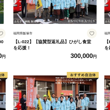
したりすることはございま
なお、お客様からいただい
いただいたふるさと納税の
出展するふるさと納税関連
福岡県飯塚市
福
さと納税に関する情報提供
として、電子メールの配信
0
【L-022】【協賛型返礼品】ひがし食堂
【
を応援！
を
いただくことがあります。
0
300,000
御不明な点や、電子メール
円
円
ございましたら、ふるさと納税担当(co
ご連絡ください。