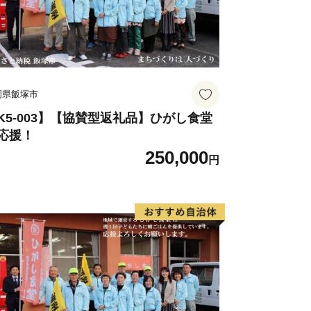
せん。
た個人情報は、商品の発送、事務連絡、
使い道に関する報告、永平寺町が主催・
イベント情報の提供及び永平寺町のふる
岡県飯塚市
のために使用させていただき、その手段
やパンフレット等の資料の郵送をさせて
K5-003】【協賛型返礼品】ひがし食堂
応援！
250,000
の配信又は資料の郵送停止等のご希望が
円
ntact-eiheiji@orebo.jp)まで