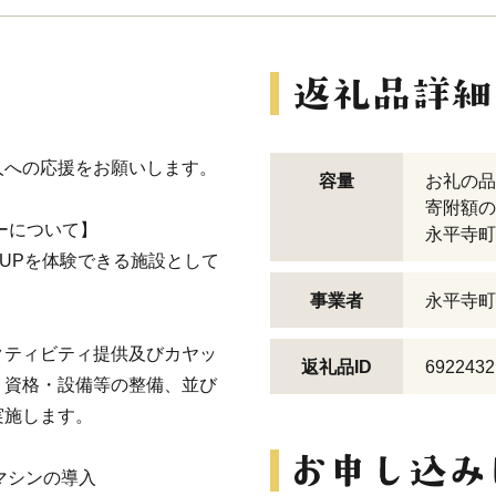
人への応援をお願いします。
容量
お礼の品
寄附額の
ーについて】
永平寺町
UPを体験できる施設として
事業者
永平寺町
クティビティ提供及びカヤッ
返礼品ID
6922432
・資格・設備等の整備、並び
実施します。
マシンの導入