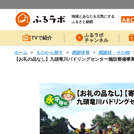
地域とあなたを元気にする
ふるさと納税
ふるラボ
TVで紹介
チャンネル
ホーム
ものから探す
感謝状等
感謝状・その他
【お礼の品なし】九頭竜川パドリングセンター施設整備事業［