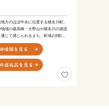
畿地方のほぼ中央に位置する猪名川町。
神地域の最高峰・大野山や猪名川の源流
を通じて感じられるまち。町域の8割を
を背景に、昭和40年代から大規模な
鉄道の乗り入れやバス路線の整備、大規
、にぎわいと発展を続けてきました。阪
町が公園のような貴重な居住環境となっ
が緑と暮らしていくことができる快適な
います。