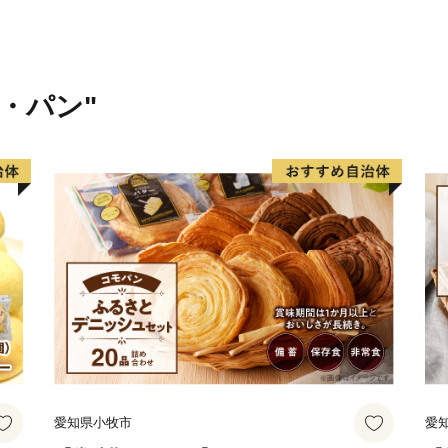
米・パン"
愛知県小牧市
愛