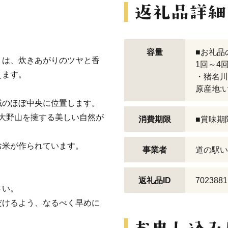
容量
■お礼品
リは、炊きあがりのツヤと香
1回～4
えます。
・猪名川町
原産地:
域のほぼ中央に位置します。
る大野山を擁する美しい自然が
消費期限
■賞味期
お米が作られています。
事業者
道の駅い
返礼品ID
7023881
さい。
だけるよう、なるべく早めに