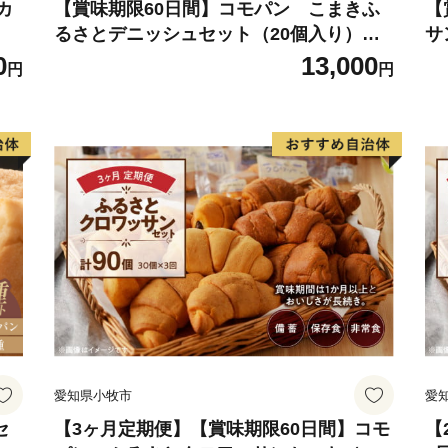
カ
【賞味期限60日間】コモパン こまきふ
【
るさとデニッシュセット（20個入り）／
サ
災害用備蓄 保存食 非常食 防災グッズにも
食
0
13,000
円
円
愛知県小牧市
愛
セ
【3ヶ月定期便】【賞味期限60日間】コモ
【