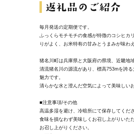
毎月発送の定期便です。
ふっくらモチモチの食感が特徴のコシヒカ
りがよく、お米特有の甘みとうまみが味わ
猪名川町は兵庫県と大阪府の県境、近畿地
清流猪名川の源流があり、標高753mを誇
魅力です。
清らかな水と澄んだ空気によって美味しい
■注意事項/その他
高温多湿を避け、冷暗所にて保存してくだ
食味を損なわず美味しくお召し上がりいた
お召し上がりください。