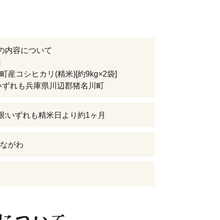
の内容について
回
産コシヒカリ(精米)[約9kg×2袋]
いずれも兵庫県川辺郡猪名川町
限:いずれも精米日より約1ヶ月
ながわ