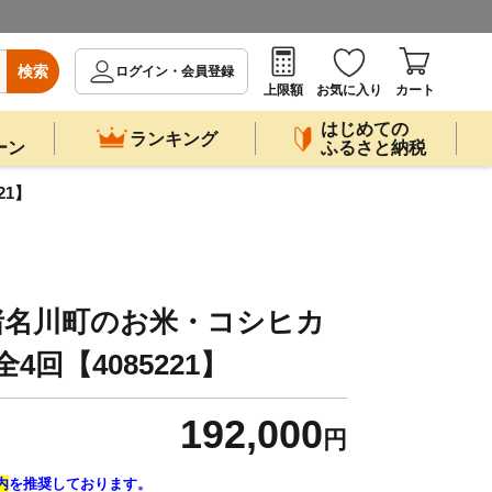
検索
ログイン・会員登録
上限額
お気に入り
カート
はじめての
ランキング
ーン
ふるさと納税
21】
猪名川町のお米・コシヒカ
全4回【4085221】
192,000
円
内
を推奨しております。