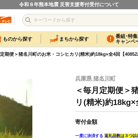
令和８年熊本地震 災害支援寄付受付について
番組･特集
ものから探す
まちから探す
キャンペ
定期便＞猪名川町のお米・コシヒカリ(精米)約18kg×全4回【40852
兵庫県 猪名川町
＜毎月定期便＞
リ(精米)約18kg×
寄付金額
一度に決済する
返礼品数は３つ以