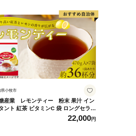
知県小牧市
糖産業 レモンティー 粉末 果汁 イン
タント 紅茶 ビタミンC 袋 ロングセラー
末飲料 粉末茶 簡単 手軽 ホット アイス
22,000
円