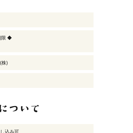
期限 ◆
(株)
し込み可