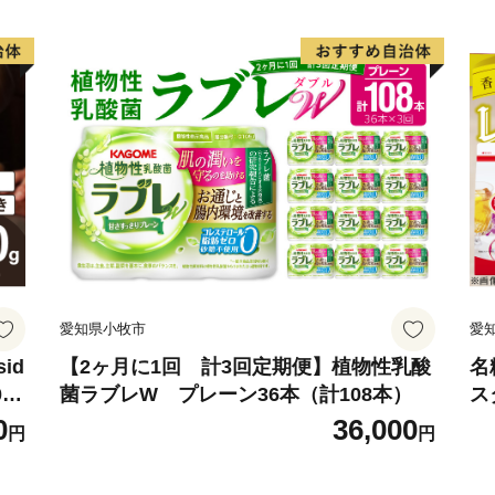
愛知県小牧市
愛
id
【2ヶ月に1回 計3回定期便】植物性乳酸
名
0
菌ラブレW プレーン36本（計108本）
ス
粉
0
36,000
円
円