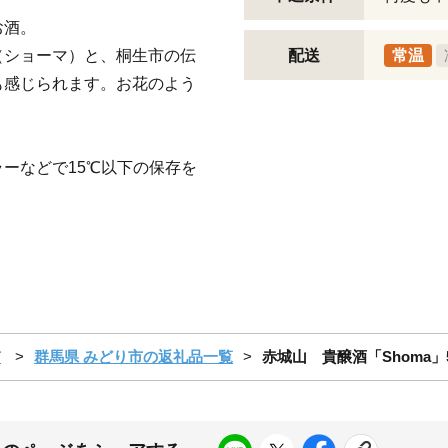
お酒。
（ショーマ）と、桐生市の伝
配送
常温
も感じられます。お花のよう
ーなどで15℃以下の保存を
市
群馬県 みどり市の返礼品一覧
赤城山 貴醸酒「Shoma」5