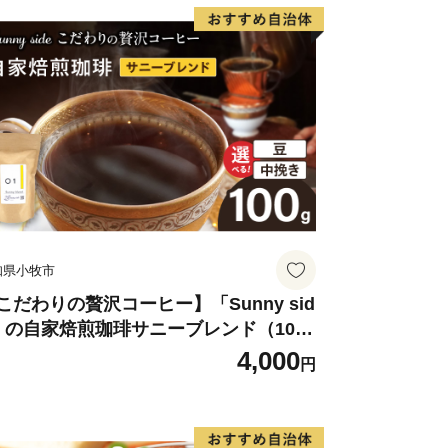
知県小牧市
こだわりの贅沢コーヒー】「Sunny sid
」の自家焙煎珈琲サニーブレンド（100
）
4,000
円