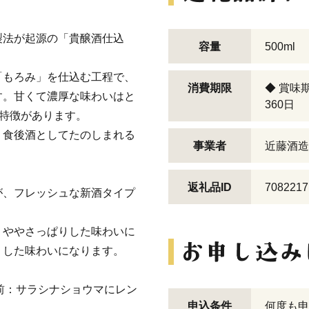
製法が起源の「貴醸酒仕込
容量
500ml
「もろみ」を仕込む工程で、
消費期限
◆ 賞味
す。甘くて濃厚な味わいはと
360日
に特徴があります。
、食後酒としてたのしまれる
事業者
近藤酒造
返礼品ID
7082217
が、フレッシュな新酒タイプ
、ややさっぱりした味わいに
りした味わいになります。
名前：サラシナショウマにレン
申込条件
何度も申