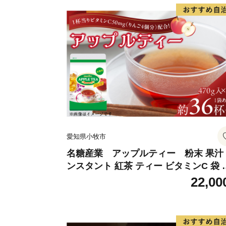
愛知県小牧市
名糖産業 アップルティー 粉末 果汁
ンスタント 紅茶 ティー ビタミンC 袋 
ングセラー 粉末飲料 粉末茶 簡単 手軽 
22,00
ット アイス