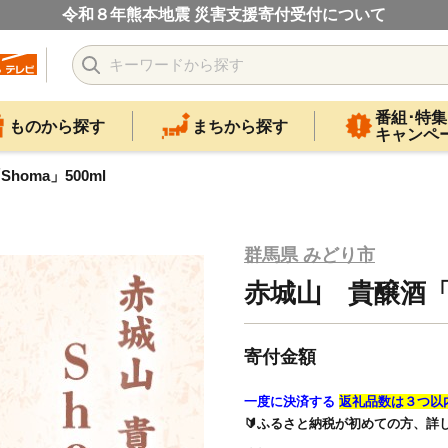
令和８年熊本地震 災害支援寄付受付について
番組･特集
ものから探す
まちから探す
キャンペ
oma」500ml
群馬県 みどり市
赤城山 貴醸酒「S
寄付金額
一度に決済する
返礼品数は３つ以
🔰ふるさと納税が初めての方、詳