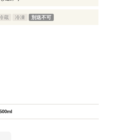
冷蔵
冷凍
別送不可
00ml