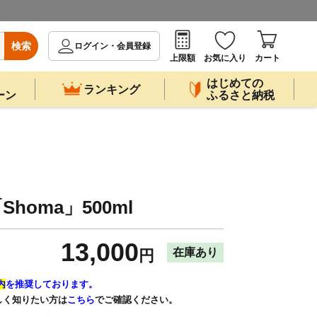
検索
ログイン・会員登録
上限額
お気に入り
カート
はじめての
ランキング
ーン
ふるさと納税
homa」500ml
13,000
在庫あり
円
内
を推奨しております。
しく知りたい方は
こちら
でご確認ください。