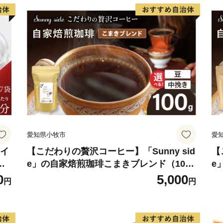
愛知県小牧市
愛
 イ
【こだわりの贅沢コーヒー】「Sunny sid
【
ロ
e」の自家焙煎珈琲こまきブレンド（100
e
ホ
g）
g
0
5,000
円
円