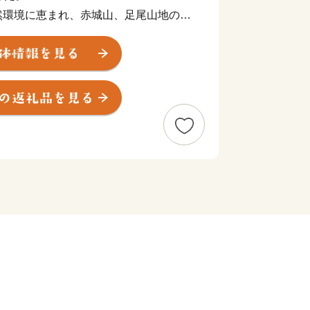
然環境に恵まれ、赤城山、足尾山地の山
山間地域、そして渡良瀬川がつくり出し
をもった地域です。
自然と立地条件のなかで、人びとが心豊
に取り組んでおります。
り、みどり市のまちづくりへの共感やふ
にも、まちづくりに参加していただける
ます。
願いいたします。