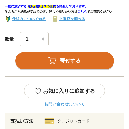
一度に決済する
返礼品数は３つ以内
を推奨しております。
🔰ふるさと納税が初めての方、詳しく知りたい方は
こちら
でご確認ください。
仕組みについて知る
上限額を調べる
数量
寄付する
お気に入りに追加する
お問い合わせについて
支払い方法
クレジットカード