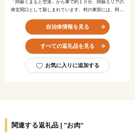
「阿蘇くまもと空港」から車で約１０分、阿蘇エリアの
南玄関口として親しまれています。村の東部には、阿蘇
外輪山にあたる山林原野が広がり、毎年３月に行われる
野焼きによって維持されている草原では牛が放牧され、
自治体情報を見る
のどかな時間が流れています。
甘くてなめらかな舌ざわりが特徴のさつまいも「シル
すべての返礼品を見る
クスイート」の栽培が盛んで、地元の店先には新鮮な農
産物が並んでいます。熊本都市圏に位置しながら四季
折々の自然を楽しみ、味わえる村です。
お気に入りに追加する
関連する返礼品 | "お肉"