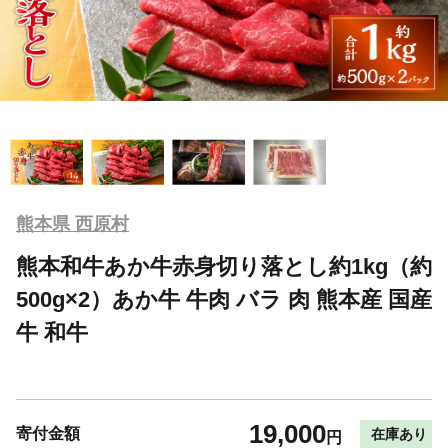
熊本県 西原村
熊本和牛あか牛赤身切り落とし約1kg（約
500g×2）あか牛 牛肉 バラ 肉 熊本産 国産
牛 和牛
19,000
寄付金額
在庫あり
円