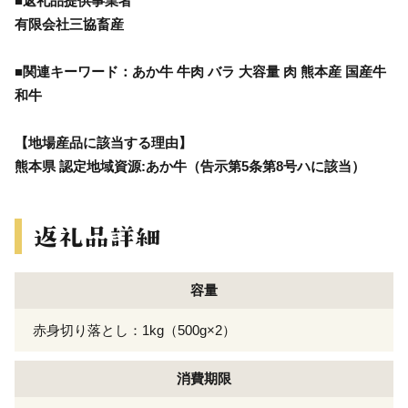
■返礼品提供事業者
有限会社三協畜産
■関連キーワード：あか牛 牛肉 バラ 大容量 肉 熊本産 国産牛
和牛
【地場産品に該当する理由】
熊本県 認定地域資源:あか牛（告示第5条第8号ハに該当）
容量
赤身切り落とし：1kg（500g×2）
消費期限