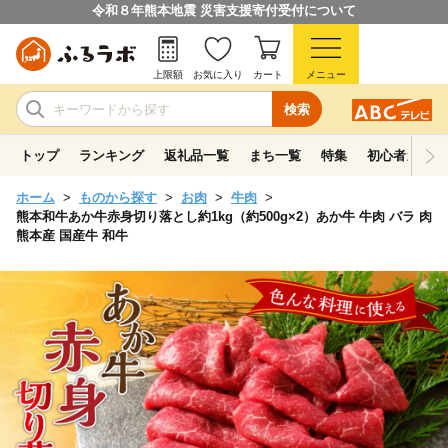
令和８年熊本地震 災害支援寄付受付について
上限額
お気に入り
カート
メニュー
検索
トップ
ランキング
返礼品一覧
まち一覧
特集
初心者ガイド
ホーム
ものから探す
お肉
牛肉
熊本和牛あか牛赤身切り落とし約1kg（約500g×2）あか牛 牛肉 バラ 肉
熊本産 国産牛 和牛