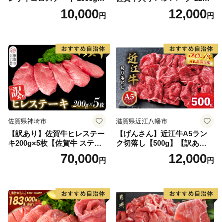
【B-1098-AS】
2.6kg(120g×22個)【佐賀牛
10,000
12,000
円
円
黒毛和牛 ブランド牛 九州 ハ
ンバーグ 牛肉 豚肉 国産 お弁
当 おかず 惣菜 おすすめ 人
気】(H083106)
佐賀県神埼市
滋賀県近江八幡市
【訳あり】佐賀牛ヒレステー
【げんさん】近江牛A5ラン
キ200g×5枚【佐賀牛 ステー
ク切落し【500g】【訳あり】
キ ブランド肉 ヒレ肉 フィレ
【DG12W】
70,000
12,000
円
円
肉 ジューシー ヘルシー】(H0
65175)