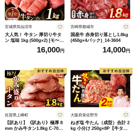
宮城県気仙沼市
宮崎県都城市
大人気！ 牛タン 厚切り牛タ
国産牛 赤身切り落とし1.8kg
ン 塩味 1kg (500g×2) [モ〜ラ
(450g×4パック)_14-3604
ンド 宮城県 気仙沼市 205646
16,000
14,000
円
円
60] 肉 牛肉 精肉 牛たん 牛タ
ン塩 牛たん塩 冷凍 焼肉 BB
Q アウトドア バーベキュー
厚切り タン
佐賀県上峰町
大阪府泉佐野市
【訳あり】《訳あり》極厚 8
ねぎ塩 牛たん（成型）合計 2
mm かみ牛タン1.8kg C-709-
kg 小分け 250g×8P【牛タン
AS
牛肉 焼肉用 薄切り 訳あり サ