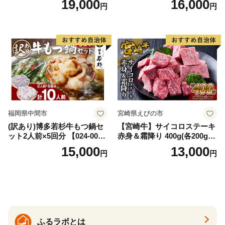
19,000
16,000
円
円
イズ不揃い】
福岡県中間市
宮崎県えびの市
(訳あり)博多若杉牛もつ鍋セ
【宮崎牛】サイコロステーキ
ット2人前×5回分 【024-002
赤身＆霜降り 400g(各200g×
7】
１P 計2P) 真空パック 冷凍
15,000
13,000
円
円
ふるラボとは