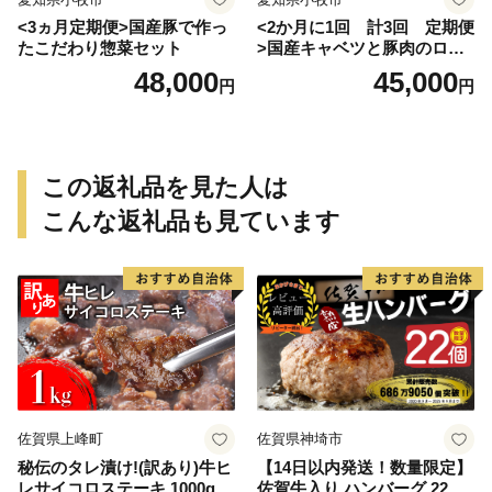
<3ヵ月定期便>国産豚で作っ
<2か月に1回 計3回 定期便
たこだわり惣菜セット
>国産キャベツと豚肉のロー
ルキャベツ（6P入り）
48,000
45,000
円
円
この返礼品を見た人は
こんな返礼品も見ています
佐賀県上峰町
佐賀県神埼市
秘伝のタレ漬け!(訳あり)牛ヒ
【14日以内発送！数量限定】
レサイコロステーキ 1000g
佐賀牛入り ハンバーグ 22個