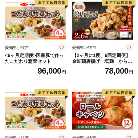
愛知県小牧市
愛知県小牧市
<6ヶ月定期便>国産豚で作っ
【2ヶ月に1度、6回定期便】
たこだわり惣菜セット
金匠鶏唐揚げ 塩麹 からあ
げ
96,000
78,000
円
円
愛知県小牧市
愛知県小牧市