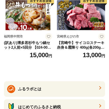
福岡県中間市
宮崎県えびの市
(訳あり)博多若杉牛もつ鍋セ
【宮崎牛】サイコロステーキ
ット2人前×5回分 【024-002
赤身＆霜降り 400g(各200g×
7】
１P 計2P) 真空パック 冷凍
15,000
13,000
円
円
ふるラボとは
はじめてのふるさと納税