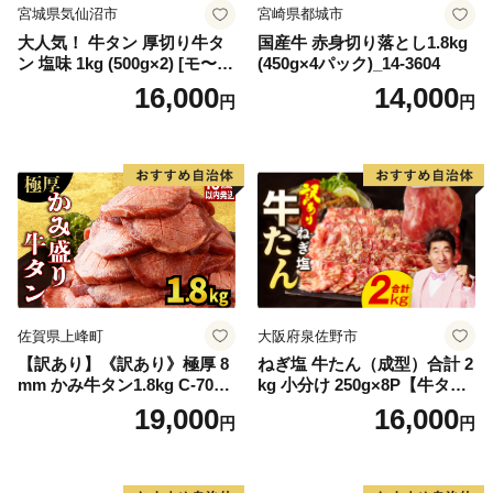
宮城県気仙沼市
宮崎県都城市
大人気！ 牛タン 厚切り牛タ
国産牛 赤身切り落とし1.8kg
ン 塩味 1kg (500g×2) [モ〜ラ
(450g×4パック)_14-3604
ンド 宮城県 気仙沼市 205646
16,000
14,000
円
円
60] 肉 牛肉 精肉 牛たん 牛タ
ン塩 牛たん塩 冷凍 焼肉 BB
Q アウトドア バーベキュー
厚切り タン
佐賀県上峰町
大阪府泉佐野市
【訳あり】《訳あり》極厚 8
ねぎ塩 牛たん（成型）合計 2
mm かみ牛タン1.8kg C-709-
kg 小分け 250g×8P【牛タン
AS
牛肉 焼肉用 薄切り 訳あり サ
19,000
16,000
円
円
イズ不揃い】