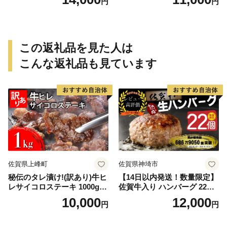
円
円
風
ベキュー 小分け 国産 鶏肉 焼
鳥 やきとり 串 惣菜 おかず
晩酌 冷凍 パーティー 便利 食
材 具材 お家居酒屋 詰め合わ
せ
この返礼品を見た人は
こんな返礼品も見ています
佐賀県上峰町
佐賀県神埼市
秘伝のタレ漬け!(訳あり)牛ヒ
【14日以内発送！数量限定】
レサイコロステーキ 1000g
佐賀牛入り ハンバーグ 22個
【B-1098-AS】
2.6kg(120g×22個)【佐賀牛
10,000
12,000
円
円
黒毛和牛 ブランド牛 九州 ハ
ンバーグ 牛肉 豚肉 国産 お弁
当 おかず 惣菜 おすすめ 人