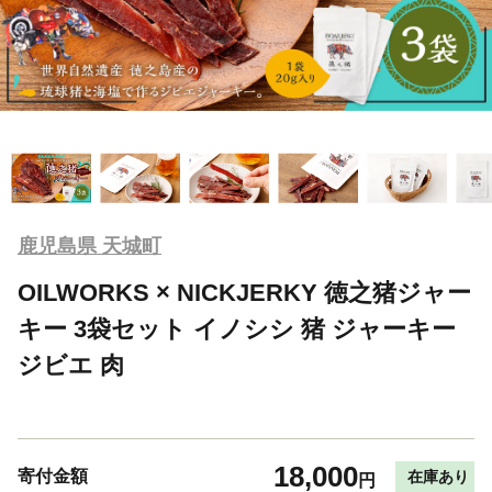
鹿児島県 天城町
OILWORKS × NICKJERKY 徳之猪ジャー
キー 3袋セット イノシシ 猪 ジャーキー
ジビエ 肉
18,000
寄付金額
在庫あり
円