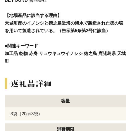
BE FOUND 合同会社
【地場産品に該当する理由】
天城町産のイノシシと徳之島近海の海水で製造された徳の塩
を用いて製造されている。（告示第5条第2号に該当）
■関連キーワード
加工品 乾物 赤身 リュウキュウイノシシ 徳之島 鹿児島県 天城
町
容量
3袋（20g×3袋）
消費期限