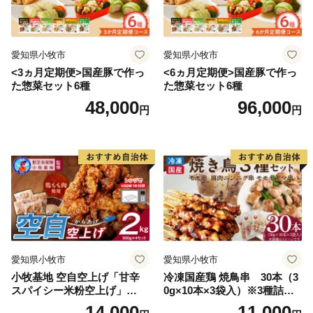
愛知県小牧市
愛知県小牧市
<3ヵ月定期便>国産豚で作っ
<6ヵ月定期便>国産豚で作っ
た惣菜セット6種
た惣菜セット6種
48,000
96,000
円
円
愛知県小牧市
愛知県小牧市
小牧基地 空自空上げ「甘辛
冷凍国産鶏 焼鳥串 30本（3
スパイシー米粉空上げ」
0g×10本×3袋入）※3種詰め
（計2kg 500g×4袋）手羽先
合わせ 焼き鳥 おつまみ バー
14,000
11,000