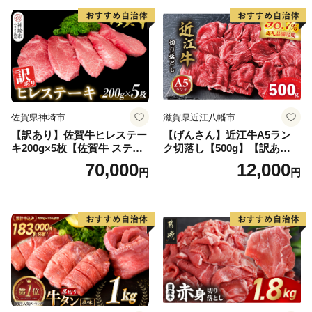
気】(H083106)
佐賀県神埼市
滋賀県近江八幡市
【訳あり】佐賀牛ヒレステー
【げんさん】近江牛A5ラン
キ200g×5枚【佐賀牛 ステー
ク切落し【500g】【訳あり】
キ ブランド肉 ヒレ肉 フィレ
【DG12W】
70,000
12,000
円
円
肉 ジューシー ヘルシー】(H0
65175)