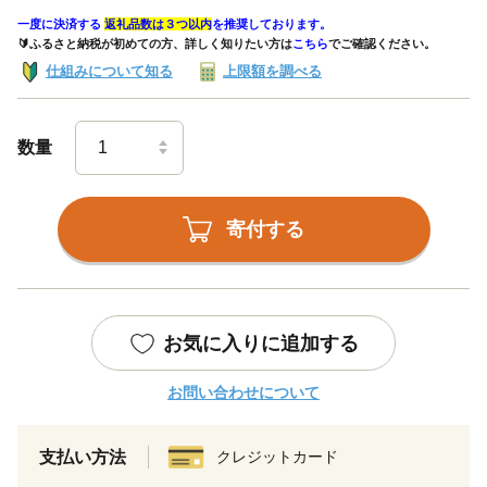
一度に決済する
返礼品数は３つ以内
を推奨しております。
🔰ふるさと納税が初めての方、詳しく知りたい方は
こちら
でご確認ください。
仕組みについて知る
上限額を調べる
数量
寄付する
お気に入りに追加する
お問い合わせについて
支払い方法
クレジットカード