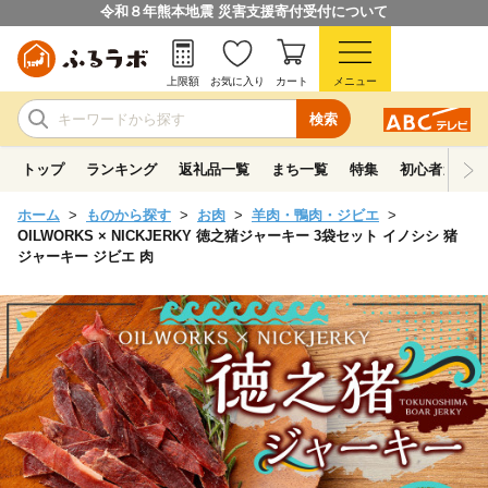
令和８年熊本地震 災害支援寄付受付について
上限額
お気に入り
カート
メニュー
検索
トップ
ランキング
返礼品一覧
まち一覧
特集
初心者ガイド
ホーム
ものから探す
お肉
羊肉・鴨肉・ジビエ
OILWORKS × NICKJERKY 徳之猪ジャーキー 3袋セット イノシシ 猪
ジャーキー ジビエ 肉