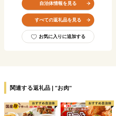
亜熱帯の気候に属し、年間を通して温暖な気候に恵ま
自治体情報を見る
れ、
日本の有人島のなかでも10番目の大きさを誇ります。
すべての返礼品を見る
透き通る青い海や尽きることのない緑、満天の星空と、
豊かな自然と独自の文化がいまなお、残されています。
お気に入りに追加する
関連する返礼品 | "お肉"