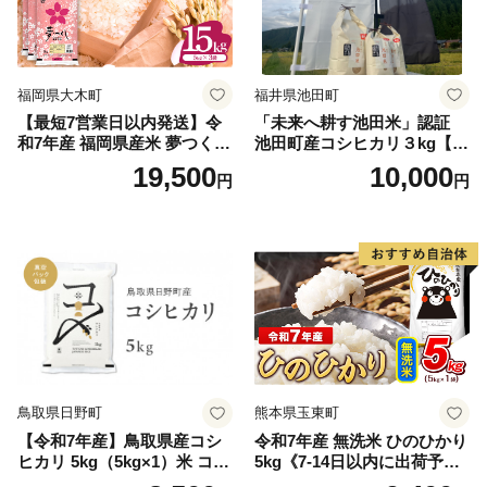
福岡県大木町
福井県池田町
【最短7営業日以内発送】令
「未来へ耕す池田米」認証
和7年産 福岡県産米 夢つくし
池田町産コシヒカリ３kg【お
15kg 精米 ※北海道・沖縄・
1人様につき３セットまで】
19,500
10,000
円
円
離島は配送不可
鳥取県日野町
熊本県玉東町
【令和7年産】鳥取県産コシ
令和7年産 無洗米 ひのひかり
ヒカリ 5kg（5kg×1）米 コシ
5kg《7-14日以内に出荷予定
ヒカリ こしひかり お米 白米
(土日祝除く)》コメ 米 無洗米