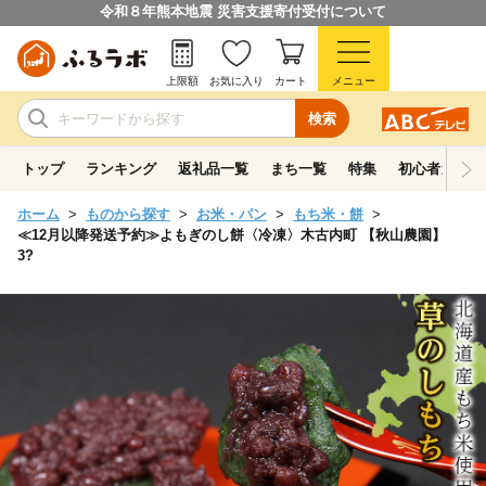
令和８年熊本地震 災害支援寄付受付について
上限額
お気に入り
カート
メニュー
検索
トップ
ランキング
返礼品一覧
まち一覧
特集
初心者ガイド
ホーム
ものから探す
お米・パン
もち米・餅
≪12月以降発送予約≫よもぎのし餅〈冷凍〉木古内町 【秋山農園】
3?