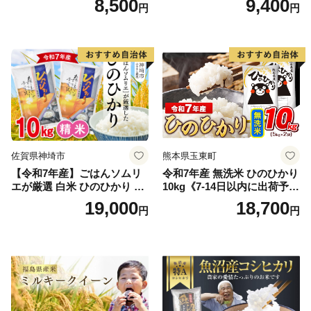
8,500
9,400
円
円
精米 5キロ おこめ こめ コメ
高レビュー｜人気米 熊本県
真空パック包装 真空包装 長
産米 お米 生活応援米
期保存 単一原料米 鳥取県日
野町産 Elevation
佐賀県神埼市
熊本県玉東町
【令和7年産】ごはんソムリ
令和7年産 無洗米 ひのひかり
エが厳選 白米 ひのひかり 10
10kg《7-14日以内に出荷予定
kg【神埼市産 米 お米 精米 白
(土日祝除く)》コメ 米 無洗米
19,000
18,700
円
円
米 10kg 5kg×2 ひのひかり ブ
令和7年産 高レビュー｜人気
ランド米 食味鑑定士】(H063
米 熊本県産米 お米 生活応援
164)
米