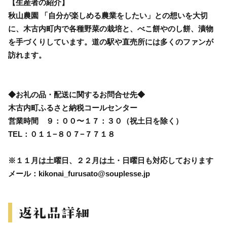
【生産者の紹介】
秋山農園 「自分が楽しめる農業をしたい」との想いを大切
に、木古内町内で各種野菜の栽培と、べこ餅やのし餅、漬物
を手づくりしています。道の駅や直売所には多くのファンが
訪れます。
◆お礼の品・配送に関するお問合せ先◆
木古内町ふるさと納税コールセンター
営業時間 ９：００〜１７：３０（祝土日を除く）
TEL：０１１−８０７−７７１８
※１１月は土曜日、２２月は土・日曜日も対応しております
メール：kikonai_furusato@souplesse.jp