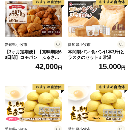
愛知県小牧市
愛知県小牧市
【3ヶ月定期便】【賞味期限6
本間製パン 食パン(1本3斤)と
0日間】コモパン ふるさと
ラスクのセットB 常温
クロワッサンセット（計90
42,000
15,000
円
円
個）／災害用備蓄 保存食 非
常食 防災グッズにも
愛知県小牧市
愛知県小牧市