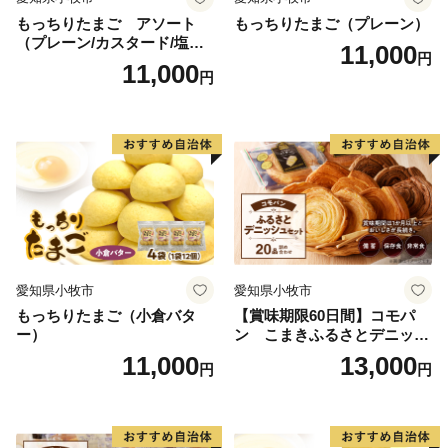
もっちりたまご アソート
もっちりたまご（プレーン）
（プレーン/カスタード/塩バ
11,000
円
ター/小倉バター）
11,000
円
愛知県小牧市
愛知県小牧市
もっちりたまご（小倉バタ
【賞味期限60日間】コモパ
ー）
ン こまきふるさとデニッシ
ュセット（20個入り）／災害
11,000
13,000
円
円
用備蓄 保存食 非常食 防災グ
ッズにも