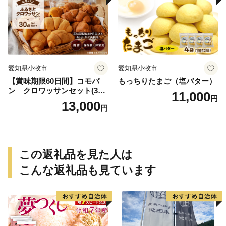
愛知県小牧市
愛知県小牧市
【賞味期限60日間】コモパ
もっちりたまご（塩バター）
ン クロワッサンセット(30
11,000
円
個入り)／災害用備蓄 保存食
13,000
円
非常食 防災グッズにも
この返礼品を見た人は
こんな返礼品も見ています