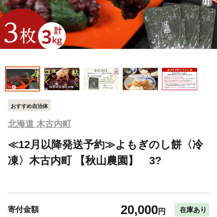
おすすめ自治体
北海道 木古内町
≪12月以降発送予約≫よもぎのし餅〈冷
凍〉木古内町 【秋山農園】 3?
20,000
寄付金額
在庫あり
円