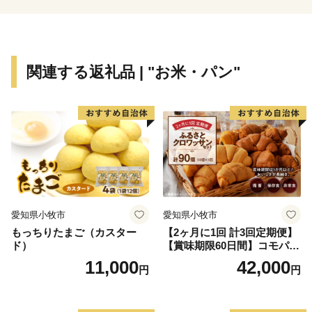
関連する返礼品 | "お米・パン"
愛知県小牧市
愛知県小牧市
もっちりたまご（カスター
【2ヶ月に1回 計3回定期便】
ド）
【賞味期限60日間】コモパ
ン ふるさとクロワッサンセ
11,000
42,000
円
円
ット（計90個）／災害用備蓄
保存食 非常食 防災グッズに
も