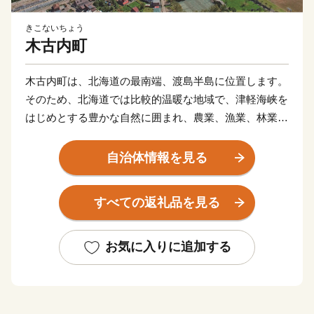
きこないちょう
木古内町
木古内町は、北海道の最南端、渡島半島に位置します。
そのため、北海道では比較的温暖な地域で、津軽海峡を
はじめとする豊かな自然に囲まれ、農業、漁業、林業が
行われています。
このほかにも、天保2年（1831年）から続く、厳寒の津
自治体情報を見る
軽海峡で神社のご神体を清め、1年の豊漁豊作などを祈
願する「みそぎ祭り」など歴史と関連するイベントなど
すべての返礼品を見る
も行われます。
お気に入りに追加する