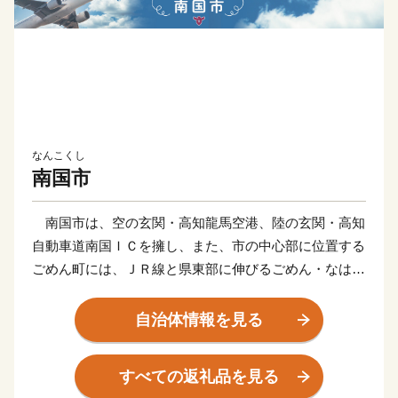
なんこくし
南国市
南国市は、空の玄関・高知龍馬空港、陸の玄関・高知
自動車道南国ＩＣを擁し、また、市の中心部に位置する
ごめん町には、ＪＲ線と県東部に伸びるごめん・なはり
線が連結する「ごめん駅」や、高知のお城下へと走る路
面電車の始発駅「ごめん町駅」などがあり、土佐の旅の
自治体情報を見る
玄関口として大きな役割を果たしています。
かつて土佐の国庁として栄えてきたこの街には、いに
すべての返礼品を見る
しえの息吹を伝える多くの歴史遺産が点在し、土佐の稲