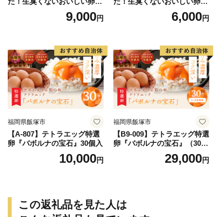
た！生臭くないおいしい卵を
た！生臭くないおいしい卵 6
味わう卵かけご飯ミニセット
個入×5P／Gbn-A03
9,000
6,000
円
円
(卵6個×2P、お米2合×1P、醤
油×1本、塩×1P)【お届け日
指定可能】／Gbn-B20
福岡県飯塚市
福岡県飯塚市
【A-807】テトラエッグ特選
【B9-009】テトラエッグ特選
卵『バボルナの宝石』30個入
卵『バボルナの宝石』（30
個/月）【3カ月定期便】
10,000
29,000
円
円
この返礼品を見た人は