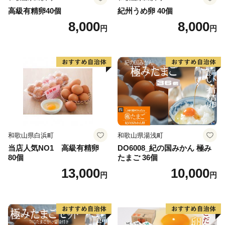
高級有精卵40個
紀州うめ卵 40個
8,000
8,000
円
円
和歌山県白浜町
和歌山県湯浅町
当店人気NO1 高級有精卵
DO6008_紀の国みかん 極み
80個
たまご 36個
13,000
10,000
円
円