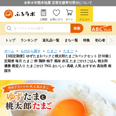
令和８年熊本地震 災害支援寄付受付について
上限額
お気に入り
カート
メニュー
検索
トップ
ランキング
返礼品一覧
まち一覧
特集
初心者ガイド
ホーム
ものから探す
たまご
たまご
【3回定期便】ゆずたま2パックと桃太郎たまご3パックセット 計30個 |
定期便 毎月 たまご 卵 鶏卵 柚子 風味 赤玉 たまごかけごはん 桃太郎
優勝 殿堂入り たまごかけ TKG おいしい 高級 人気 おすすめ 高知県 南
国市