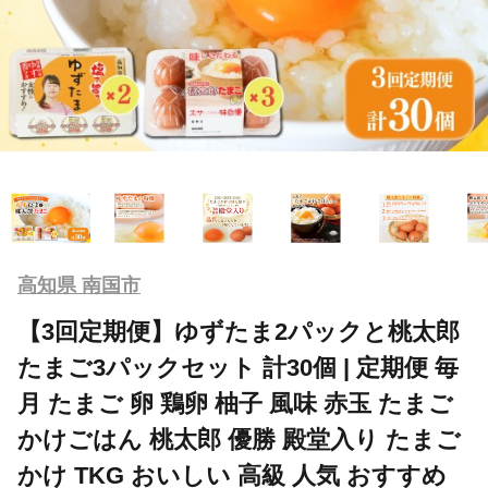
高知県 南国市
【3回定期便】ゆずたま2パックと桃太郎
たまご3パックセット 計30個 | 定期便 毎
月 たまご 卵 鶏卵 柚子 風味 赤玉 たまご
かけごはん 桃太郎 優勝 殿堂入り たまご
かけ TKG おいしい 高級 人気 おすすめ