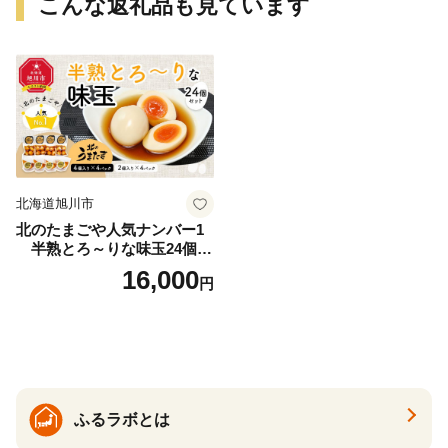
こんな返礼品も見ています
北海道旭川市
北のたまごや人気ナンバー1
半熟とろ～りな味玉24個入
りセット_00309
16,000
円
ふるラボとは