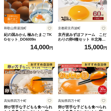
和歌山県湯浅町
京都府京丹波町
紀の国みかん 極みたまご TK
京丹波みずほファーム こだ
Gセット_DO6009n
わりの卵4種セット ※北海
道・沖縄・その他離島は配送
14,000
15,000
円
円
不可
高知県四万十町
高知県四万十町
卵が苦手な子どもも食べられ
卵が苦手な子どもも食べられ