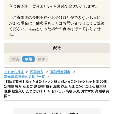
入金確認後、翌月より3ヶ月連続で発送いたします。
※ご寄附後の長期不在やお受け取りができないお日にち
がある場合は、備考欄もしくはお問い合わせにてご連絡
ください。返品となった場合の再送は行っておりませ
ん。
配送
常温
冷蔵
冷凍
まちから探す
四国地方
高知県南国市
高知県 南国市の返礼品一覧
【3回定期便】ゆずたま2パックと桃太郎たまご3パックセット 計30個 |
定期便 毎月 たまご 卵 鶏卵 柚子 風味 赤玉 たまごかけごはん 桃太郎
優勝 殿堂入り たまごかけ TKG おいしい 高級 人気 おすすめ 高知県 南
国市