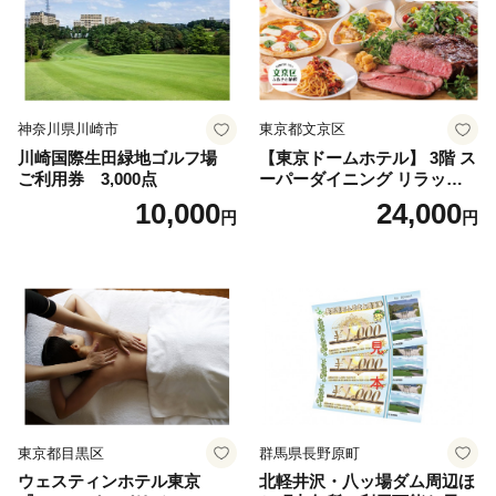
神奈川県川崎市
東京都文京区
川崎国際生田緑地ゴルフ場
【東京ドームホテル】 3階 ス
ご利用券 3,000点
ーパーダイニング リラッサ
ランチブッフェ お食事券 大
10,000
24,000
円
円
人1名様分 関東 東京 ご利用
券 ランチ 昼食 食事券 レスト
ラン ブッフェ 東京都 お食事
券
東京都目黒区
群馬県長野原町
ウェスティンホテル東京
北軽井沢・八ッ場ダム周辺ほ