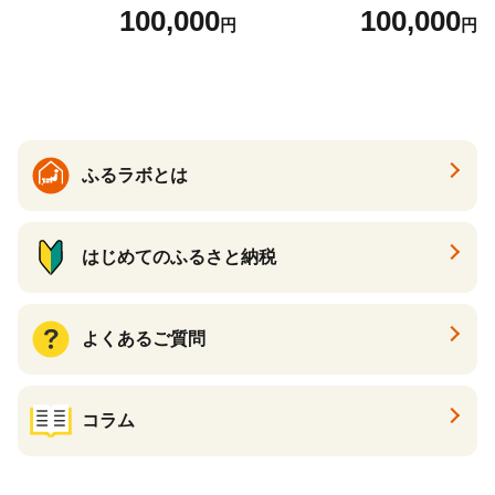
とから選べる！ ギフト いく
当） Bronze
100,000
100,000
円
円
ら ほたて 海鮮 牛肉 別海町
ケーキ アイス （ 後から 選べ
る カタログ カタログポイン
ト カタログギフト あとから
カタログ あとからカタログ
ポイント あとからカタログ
ギフト ふるさと納税 ）
ふるラボとは
はじめてのふるさと納税
よくあるご質問
コラム