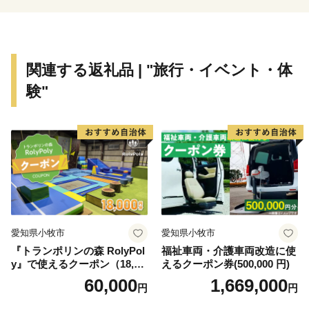
ふるさと納税を頂きました方に、感謝の気持ちを込め
て竹原の特産品等
を贈っております。いずれも竹原自慢の贈り物ですの
関連する返礼品 | "旅行・イベント・体
で、皆さまにご満足
験"
頂けましたら幸いにございます。
愛知県小牧市
愛知県小牧市
『トランポリンの森 RolyPol
福祉車両・介護車両改造に使
y』で使えるクーポン（18,00
えるクーポン券(500,000 円)
0円）
60,000
1,669,000
円
円