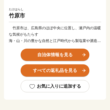
たけはらし
竹原市
竹原市は、広島県のほぼ中央に位置し、瀬戸内の温暖
な気候がもたらす
海・山・川の豊かな自然と江戸時代から製塩業や酒造業
で栄えた町並みを
いまに残すまちです。
自治体情報を見る
国の重要伝統的建造物群保存地区に選定された町並み
と瀬戸内海に浮
すべての返礼品を見る
かぶ大久野島には多くの観光客が訪れます。
竹原市では元気と笑顔が織り成す「暮らし誇らし、竹
原市」をテーマに
お気に入りに追加する
活力あるまちづくりを推進していますので、皆さまの応
援をどうぞよろ
しくお願いいたします。