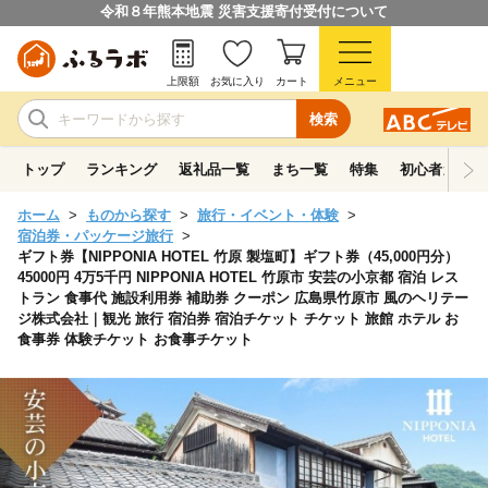
令和８年熊本地震 災害支援寄付受付について
上限額
お気に入り
カート
メニュー
検索
トップ
ランキング
返礼品一覧
まち一覧
特集
初心者ガイド
ホーム
ものから探す
旅行・イベント・体験
宿泊券・パッケージ旅行
ギフト券【NIPPONIA HOTEL 竹原 製塩町】ギフト券（45,000円分）
45000円 4万5千円 NIPPONIA HOTEL 竹原市 安芸の小京都 宿泊 レス
トラン 食事代 施設利用券 補助券 クーポン 広島県竹原市 風のヘリテー
ジ株式会社｜観光 旅行 宿泊券 宿泊チケット チケット 旅館 ホテル お
食事券 体験チケット お食事チケット