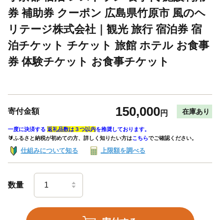
券 補助券 クーポン 広島県竹原市 風のヘ
リテージ株式会社｜観光 旅行 宿泊券 宿
泊チケット チケット 旅館 ホテル お食事
券 体験チケット お食事チケット
150,000
寄付金額
在庫あり
円
一度に決済する
返礼品数は３つ以内
を推奨しております。
🔰ふるさと納税が初めての方、詳しく知りたい方は
こちら
でご確認ください。
仕組みについて知る
上限額を調べる
数量