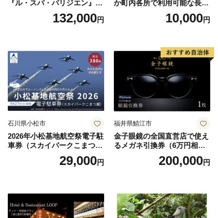
『ル・スパ・パリジエン』選
か町内各所で利用可能な長野
べるボディセラピー90分/1名
原町ふるさと感謝券（3,000
132,000
10,000
円
円
円分）【トラベル 観光 旅行
お土産 群馬県 長野原町 北軽
井沢】
石川県小松市
福井県鯖江市
2026年小松基地航空祭電子駐
金子眼鏡の全国直営店で使え
車券（スカイパークこまつ
るメガネ引換券（6万円相
翼） 駐車場 シャトルバスの
当） Platinum
29,000
200,000
円
円
りばすぐ 石川県 小松市