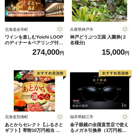
北海道余市町
兵庫県神戸市
ワインを楽しむYoichi LOOP
神戸どうぶつ王国 入園券(２
のディナー＆ペアリング付宿
名様分)
泊プラン＜デラックスツイン
274,000
15,000
円
円
＞
北海道別海町
福井県鯖江市
あとからセレクト【ふるさと
金子眼鏡の全国直営店で使え
ギフト】寄附10万円相当 あ
るメガネ引換券（3万円相