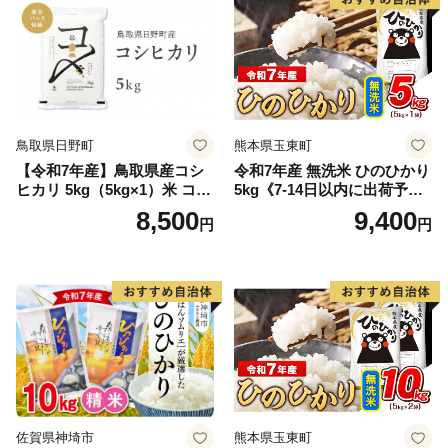
鳥取県日野町
熊本県玉東町
【令和7年産】鳥取県産コシ
令和7年産 無洗米 ひのひかり
ヒカリ 5kg（5kg×1）米 コシ
5kg《7-14日以内に出荷予定
ヒカリ こしひかり お米 白米
(土日祝除く)》コメ 米 無洗米
8,500
9,400
円
円
精米 5キロ おこめ こめ コメ
高レビュー｜人気米 熊本県
真空パック包装 真空包装 長
産米 お米 生活応援米
期保存 単一原料米 鳥取県日
野町産 Elevation
佐賀県神埼市
熊本県玉東町