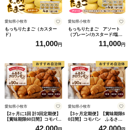
す。
【ご注意】
愛知県小牧市
愛知県小牧市
※これまではワンストップ特例申請書の受付が完了する
もっちりたまご（カスター
もっちりたまご アソート
と、圧着ハガキにてお知らせ
ド）
（プレーン/カスタード/塩バ
をしておりましたが、令和5年4月よりSMSにて、受
ター/小倉バター）
11,000
11,000
円
円
付完了の旨を通知しております。
なお、SMS通知をお送りできない方（ご登録の番号
が固定電話など）
につきましては、完了通知を郵送しております。
※平成30年1月1日より、お礼の品の送付は、稲敷市外
にお住いの方のご寄附（申込）に限らせていただきま
す。
※寄附につきましては、年度内の回数制限は現在設けて
愛知県小牧市
愛知県小牧市
おりません。
【2ヶ月に1回 計3回定期便】
【3ヶ月定期便】【賞味期限6
※お礼の品のお届けには1～2ヶ月程度かかることがあり
【賞味期限60日間】コモパ
0日間】コモパン ふるさと
ます。
ン ふるさとクロワッサンセ
クロワッサンセット（計90
42,000
42,000
円
円
※特典商品の写真はイメージです。