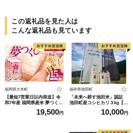
この返礼品を見た人は
こんな返礼品も見ています
福岡県大木町
福井県池田町
【最短7営業日以内発送】令
「未来へ耕す池田米」認証
和7年産 福岡県産米 夢つくし
池田町産コシヒカリ３kg【お
15kg 精米 ※北海道・沖縄・
1人様につき３セットまで】
19,500
10,000
円
円
離島は配送不可