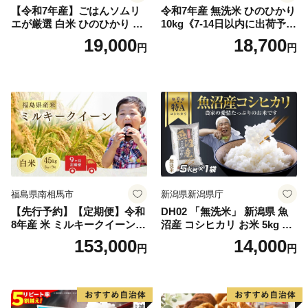
【令和7年産】ごはんソムリ
令和7年産 無洗米 ひのひかり
エが厳選 白米 ひのひかり 10
10kg《7-14日以内に出荷予定
kg【神埼市産 米 お米 精米 白
(土日祝除く)》コメ 米 無洗米
19,000
18,700
円
円
米 10kg 5kg×2 ひのひかり ブ
令和7年産 高レビュー｜人気
ランド米 食味鑑定士】(H063
米 熊本県産米 お米 生活応援
164)
米
福島県南相馬市
新潟県新潟県庁
【先行予約】【定期便】令和
DH02 「無洗米」 新潟県 魚
8年産 米 ミルキークイーン
沼産 コシヒカリ お米 5kg こ
白米 45kg (5kg×9回) | ミルキ
しひかり 精米 米（お米の美
153,000
14,000
円
円
ークイーン 米5kg 福島 福島
味しい炊き方ガイド付き）
県産 福島産 精米 お米 米 コ
メ 武田ファーム サムランド
福島県 南相馬市 cu006-ae