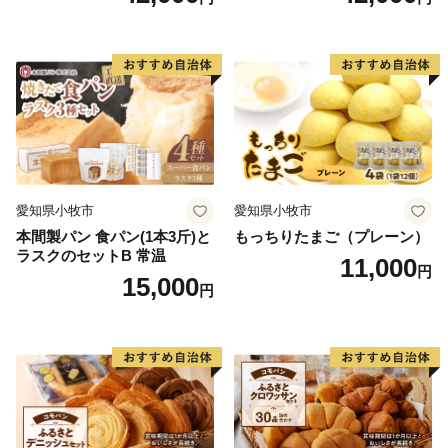
ット（計90個）／災害用備蓄
個）／災害用備蓄 保存食 非
保存食 非常食 防災グッズに
常食 防災グッズにも
も
愛知県小牧市
愛知県小牧市
本間製パン 食パン(1本3斤)と
もっちりたまご（プレーン）
ラスクのセットB 常温
11,000
円
15,000
円