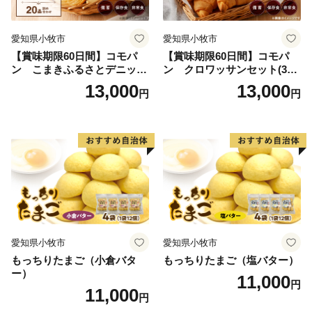
愛知県小牧市
愛知県小牧市
【賞味期限60日間】コモパ
【賞味期限60日間】コモパ
ン こまきふるさとデニッシ
ン クロワッサンセット(30
ュセット（20個入り）／災害
個入り)／災害用備蓄 保存食
13,000
13,000
円
円
用備蓄 保存食 非常食 防災グ
非常食 防災グッズにも
ッズにも
愛知県小牧市
愛知県小牧市
もっちりたまご（小倉バタ
もっちりたまご（塩バター）
ー）
11,000
円
11,000
円