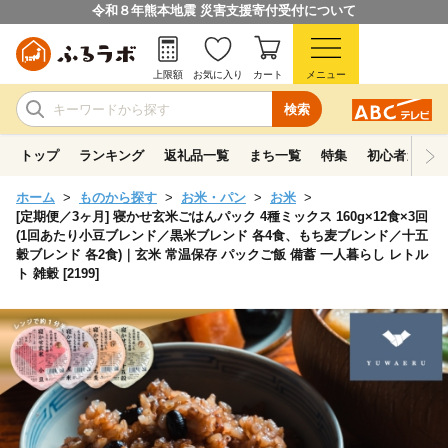
令和８年熊本地震 災害支援寄付受付について
上限額
お気に入り
カート
メニュー
検索
トップ
ランキング
返礼品一覧
まち一覧
特集
初心者ガイド
ホーム
ものから探す
お米・パン
お米
[定期便／3ヶ月] 寝かせ玄米ごはんパック 4種ミックス 160g×12食×3回
(1回あたり小豆ブレンド／黒米ブレンド 各4食、もち麦ブレンド／十五
穀ブレンド 各2食)｜玄米 常温保存 パックご飯 備蓄 一人暮らし レトル
ト 雑穀 [2199]