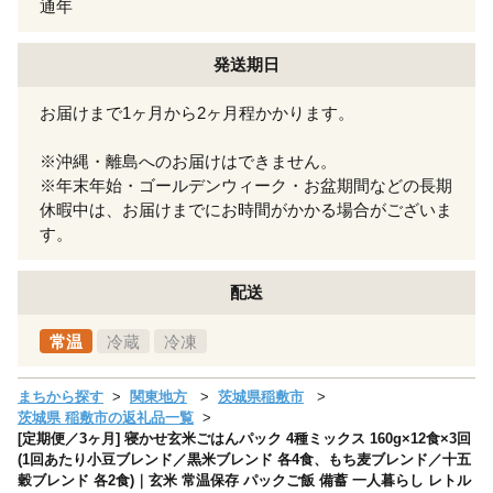
通年
発送期日
お届けまで1ヶ月から2ヶ月程かかります。
※沖縄・離島へのお届けはできません。
※年末年始・ゴールデンウィーク・お盆期間などの長期
休暇中は、お届けまでにお時間がかかる場合がございま
す。
配送
常温
冷蔵
冷凍
まちから探す
関東地方
茨城県稲敷市
茨城県 稲敷市の返礼品一覧
[定期便／3ヶ月] 寝かせ玄米ごはんパック 4種ミックス 160g×12食×3回
(1回あたり小豆ブレンド／黒米ブレンド 各4食、もち麦ブレンド／十五
穀ブレンド 各2食)｜玄米 常温保存 パックご飯 備蓄 一人暮らし レトル