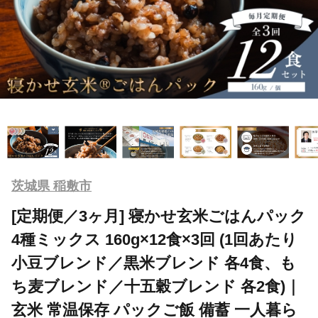
茨城県 稲敷市
[定期便／3ヶ月] 寝かせ玄米ごはんパック
4種ミックス 160g×12食×3回 (1回あたり
小豆ブレンド／黒米ブレンド 各4食、も
ち麦ブレンド／十五穀ブレンド 各2食)｜
玄米 常温保存 パックご飯 備蓄 一人暮ら