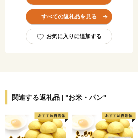
特産品は、国の地理的表示（GI）保護制度により登録さ
れている「江戸崎かぼちゃ」などの各種農産物で、施設
すべての返礼品を見る
園芸によるトマト栽培なども近年盛んに行われていま
す。県内有数の米どころでもあり、冷めてもおいしいモ
チモチした食感が特徴の人気のお米「ミルキークイー
お気に入りに追加する
ン」も特産の一つです。
恵まれた水辺環境を生かした釣り大会、県内有数の打ち
上げ数を誇る花火大会、15万本のチューリップが咲き誇
るチューリップまつりなど、様々なイベントも行われて
います。
また、市内には９か所のゴルフ場が立地しており、首都
圏を中心に県内外から多くの利用客が訪れます。
関連する返礼品 | "お米・パン"
稲敷市ふるさと応援寄附について
寄附をしていただいた方に、感謝の気持ちを込めて、稲
敷市からささやかなお礼の品をお贈りさせていただきま