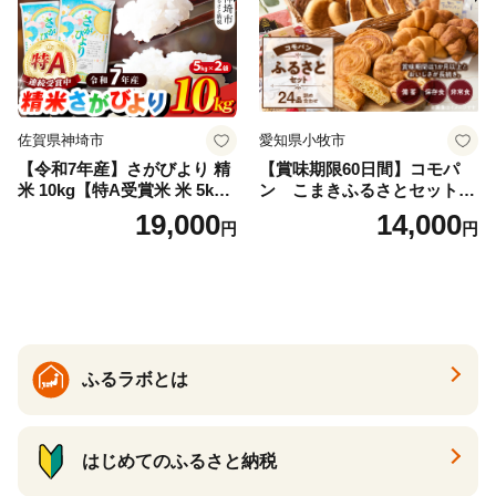
佐賀県神埼市
愛知県小牧市
【令和7年産】さがびより 精
【賞味期限60日間】コモパ
米 10kg【特A受賞米 米 5kg×
ン こまきふるさとセット
2袋 お米 コメ こめ 国産 美味
（24個入り）／災害用備蓄
19,000
14,000
円
円
しい ブランド米 人気 ランキ
保存食 非常食 防災グッズに
ング 増田米穀】(H015224)
も
ふるラボとは
はじめてのふるさと納税