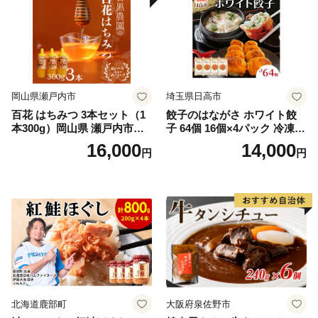
岡山県瀬戸内市
埼玉県日高市
百花 はちみつ 3本セット（1
餃子のはながさ ホワイト餃
本300g）岡山県 瀬戸内市産
子 64個 16個×4パック 冷凍
石黒農園 ヨーグルト パン 砂
中華 点心 B級グルメ ご当地
16,000
14,000
円
円
糖の代わり 香り高い いい香
野菜 おつまみ おかず 簡単調
り 季節の花の蜜 トンガリ容
理 時短 リピート 保存 豚肉
器入り
特製 ポーク 大きめ ジューシ
ー ギフト お取り寄せ 日高市
北海道鹿部町
大阪府泉佐野市