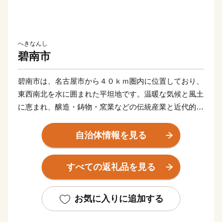
へきなんし
碧南市
碧南市は、名古屋市から４０ｋｍ圏内に位置しており、
東西南北を水に囲まれた平坦地です。温暖な気候と風土
に恵まれ、醸造・鋳物・窯業などの伝統産業と近代的な
輸送機器関連産業が発展し、さらには商業、農業、漁業
と調和のとれた産業構造となっています。
自治体情報を見る
すべての返礼品を見る
お気に入りに追加する