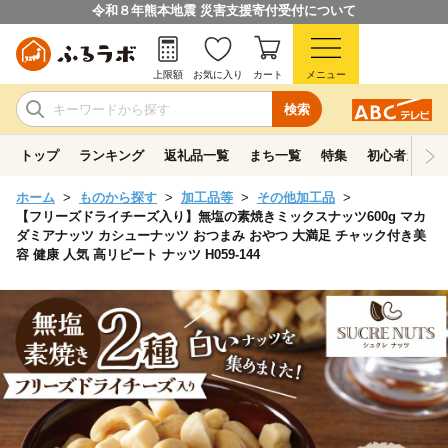
令和８年熊本地震 災害支援寄付受付について
上限額
お気に入り
カート
メニュー
検索
トップ
ランキング
返礼品一覧
まち一覧
特集
初心者ガイド
ホーム
ものから探す
加工品等
その他加工品
【フリーズドライチーズ入り】無塩の素焼きミックスナッツ600g マカ
ダミアナッツ カシューナッツ おつまみ おやつ 大満足 チャック付き美
容 健康 人気 高リピート ナッツ H059-144