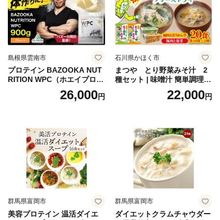
おせち こだわりおせち 惣菜
老舗おせち ふるさと納税お
せち 御節 お節料理 正月 調理
不要 おせち料理2027
島根県雲南市
石川県かほく市
プロテイン BAZOOKA NUT
まつや とり野菜みそ汁 2
RITION WPC（ホエイプロテ
種セット | 味噌汁 簡単調理
イン）＜プレーン＞ 900g｜
お味噌 おみそ みそ とり野菜
26,000
22,000
円
円
バズーカ岡田監修・植物由来
時短料理 時短ごはん ご当地
の甘味料使用・国内製造 島
フリーズドライ
根県雲南市/株式会社アルプ
ロン [AIEN005]
群馬県富岡市
群馬県富岡市
美容プロテイン 温活ダイエ
ダイエットクラムチャウダー