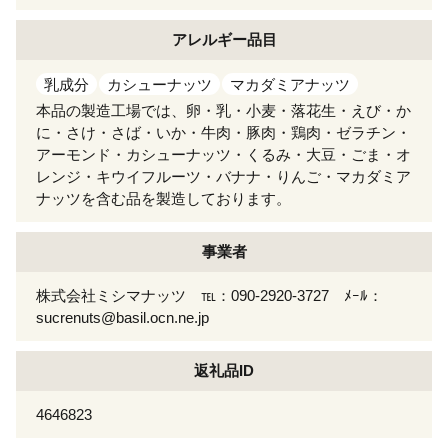
アレルギー
品目
乳成分
カシューナッツ
マカダミアナッツ
本品の製造工場では、卵・乳・小麦・落花生・えび・か
に・さけ・さば・いか・牛肉・豚肉・鶏肉・ゼラチン・
アーモンド・カシューナッツ・くるみ・大豆・ごま・オ
レンジ・キウイフルーツ・バナナ・りんご・マカダミア
ナッツを含む品を製造しております。
事業者
株式会社ミシマナッツ ℡：090-2920-3727 ﾒｰﾙ：
sucrenuts@basil.ocn.ne.jp
返礼品ID
4646823