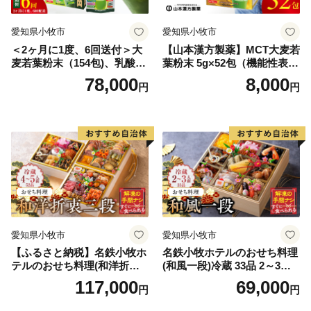
愛知県小牧市
愛知県小牧市
＜2ヶ月に1度、6回送付＞大
【山本漢方製薬】MCT大麦若
麦若葉粉末（154包)、乳酸菌
葉粉末 5g×52包（機能性表示
+大麦若葉粉末（7包) 山本
食品）
78,000
8,000
円
円
漢方 定期便
愛知県小牧市
愛知県小牧市
【ふるさと納税】名鉄小牧ホ
名鉄小牧ホテルのおせち料理
テルのおせち料理(和洋折衷
(和風一段)冷蔵 33品 2～3人
三段)冷蔵 52品 4～5人前 202
前 2027年【数量限定 お申込
117,000
69,000
円
円
7年 【数量限定 お申込期限1
期限12/15】 解凍不要 ホテル
2/15まで】 解凍不要 ホテル
特製 伝統 おせち 2027 おせち