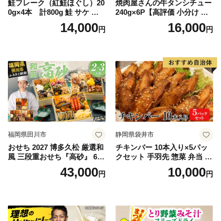
鮭フレーク（紅鮭ほぐし）20
焼肉屋さんの牛タンシチュー
0g×4本 計800g 鮭 サケ 鮭
240g×6P【高評価 小分け 惣
ほぐし サケフレーク シャケ
菜 牛たん 一人暮らし 冷凍】
14,000
16,000
円
円
フレーク 鮭フレーク
福岡県田川市
静岡県袋井市
おせち 2027 博多久松 厳選和
チキンバー 10本入り×5パッ
風 三段重おせち『高砂』 6.5
クセット 手羽先 惣菜 弁当 お
寸 3段重 2～3人前 おせち料
かず お酒 おつまみ ギフト キ
43,000
10,000
円
円
理 重箱 お正月 冷凍おせち 縁
ャンプ アウトドア キャンプ
起物 祝箸付 福岡 お節 オセチ
飯 保存食 非常食 鶏肉 肉 お
oseti osechi お祝い 迎春おせ
肉 鶏 人気 厳選 静岡県袋井市
ち 本格おせち おせち予約 年
末 年始 お取り寄せ 新春 贅沢