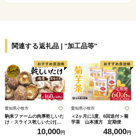
関連する返礼品 | "加工品等"
愛知県小牧市
愛知県小牧市
駒来ファームの肉厚乾しいた
＜2ヶ月に1度、6回送付＞菊
け・スライス乾しいたけ[極
芋茶 山本漢方 定期便
上 肉厚 乾しいたけ 乾シイタ
10,000
48,000
円
円
ケ 乾椎茸 干ししいたけ 干し