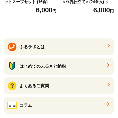
ットスープセット (16食) 小
＜豆乳仕立て＞(24食入) クラ
分け スープ 食べ比べ セット
ムチャウダー 豆乳 ダイエッ
6,000
6,000
円
円
詰合せ クラムチャウダー チ
ト スープ プロテイン たんぱ
ゲ コーン ポタージュ トマト
く質 食物繊維 食品 F20E-799
温活 ダイエット 美容 プロテ
イン 食品 F20E-809
ふるラボとは
はじめてのふるさと納税
よくあるご質問
コラム