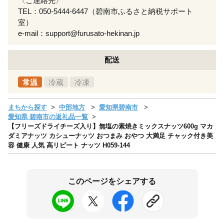
〈ご連絡先〉
TEL：050-5444-6447（碧南市ふるさと納税サポート
室）
e-mail：support@furusato-hekinan.jp
配送
常温
冷蔵
冷凍
まちから探す
中部地方
愛知県碧南市
愛知県 碧南市の返礼品一覧
【フリーズドライチーズ入り】無塩の素焼きミックスナッツ600g マカ
ダミアナッツ カシューナッツ おつまみ おやつ 大満足 チャック付き美
容 健康 人気 高リピート ナッツ H059-144
このページをシェアする