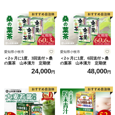
椎茸 スライス 安心 安全 国産
採れたて 新鮮 きのこ 野菜]
愛知県小牧市
愛知県小牧市
＜2ヶ月に1度、3回送付＞桑
＜2ヶ月に1度、6回送付＞桑
の葉茶 山本漢方 定期便
の葉茶 山本漢方 定期便
24,000
48,000
円
円