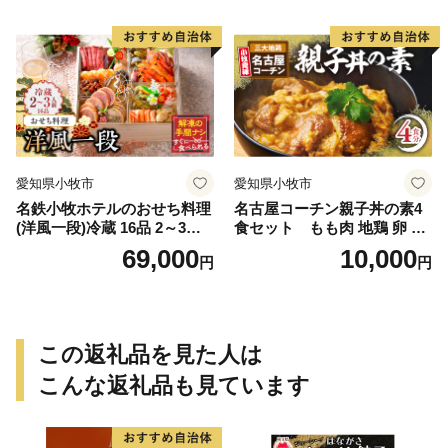
特製 伝統 おせち 2027 おせち
料理 小牧市 お節 冷蔵おせち
料理 小牧市 お節 冷蔵おせち
人気 新春 迎春おせち 定番お
人気 新春 迎春おせち 定番お
せち 本格おせち 和風おせち
せち 本格おせち 和洋折衷お
縁起物おせち 12月31日 お届
せち 縁起物おせち 12月31日
け お正月 お取り寄せ
お届け お正月 お取り寄せ
愛知県小牧市
愛知県小牧市
名鉄小牧ホテルのおせち料理
名古屋コーチン親子丼の素4
(洋風一段)冷蔵 16品 2～3人
食セット もも肉 地鶏 卵 鶏
前 2027年【数量限定 お申込
肉
69,000
10,000
円
円
期限12/15】 解凍不要 ホテル
特製 伝統 おせち 2027 おせち
料理 小牧市 お節 冷蔵おせち
人気 新春 迎春おせち 定番お
せち 本格おせち 洋風おせち
この返礼品を見た人は
縁起物おせち 12月31日 お届
け お正月 お取り寄せ
こんな返礼品も見ています