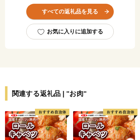
場所という意味があります。
すべての返礼品を見る
世界のブランド松阪牛の全体の20％を肥育する一大産地
であり、さらに日本三大茶のひとつ伊勢茶の栽培も盛ん
で、春にはほのかなお茶のいい香りに包まれます。
お気に入りに追加する
他にも、多気町でしか栽培出来ない特産の伊勢いもや、
多気町発祥の前川次郎柿など、町の名の由来のとおり、
かねてから多くの産品が栽培されてきました。
多気町の自慢は、これらの豊富な食材だけではありませ
ん。前述の松阪牛肥育農家直営レストランや、伊勢いも
料理専門店、ある全国紙で全国2位に輝いた農園レスト
関連する返礼品 | "お肉"
ラン、清流宮川の畔で絶景を観ながら味わえる茅葺き日
本料理などなど、魅力的な飲食店が多数あります。
そして、何といっても全国的にも大変珍しい高校生が運
営するレストラン、その名も「高校生レストラン まご
の店」があり、営業日は多くのお客様で賑わっていま
す。