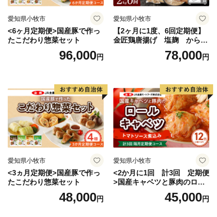
愛知県小牧市
愛知県小牧市
<6ヶ月定期便>国産豚で作っ
【2ヶ月に1度、6回定期便】
たこだわり惣菜セット
金匠鶏唐揚げ 塩麹 からあ
げ
96,000
78,000
円
円
愛知県小牧市
愛知県小牧市
<3ヵ月定期便>国産豚で作っ
<2か月に1回 計3回 定期便
たこだわり惣菜セット
>国産キャベツと豚肉のロー
ルキャベツ（6P入り）
48,000
45,000
円
円