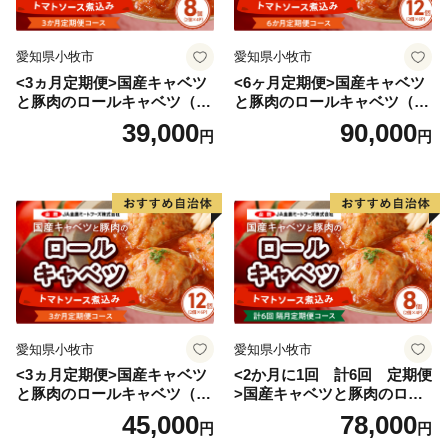
私たちは、地域の産品を大切に、食の取り組みを進め、
愛知県小牧市
愛知県小牧市
紡いできた農山村の原風景と営みを大切にしながら、次
<3ヵ月定期便>国産キャベツ
<6ヶ月定期便>国産キャベツ
世代への引き継いでいきたいと考えています。
と豚肉のロールキャベツ（4P
と豚肉のロールキャベツ（6P
入り）
入り）
39,000
90,000
円
円
あなたとつながる。明日につなげる。多気町ふるさと納
税。
気持ちあふれる、気が多いまち－多気町。ぜひ、応援し
てください。
愛知県小牧市
愛知県小牧市
<3ヵ月定期便>国産キャベツ
<2か月に1回 計6回 定期便
と豚肉のロールキャベツ（6P
>国産キャベツと豚肉のロー
入り）
ルキャベツ（4P入り）
45,000
78,000
円
円