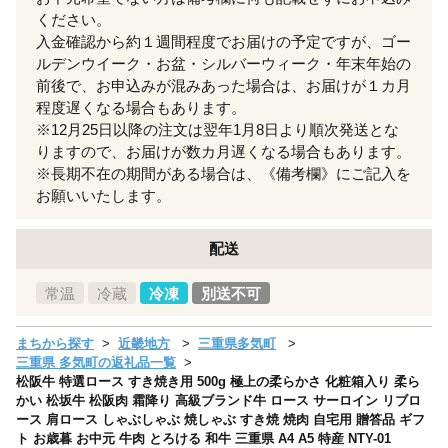
ください。
入金確認から約１週間程度でお届けの予定ですが、ゴー
ルデンウイーク・お盆・シルバーウィーク・年末年始の
前後で、お申込みが混みあった場合は、お届けが１カ月
程度遅くなる場合もあります。
※12月25日以降の注文は翌年1月8日より順次発送とな
りますので、お届けが数カ月遅くなる場合もあります。
※長期不在の期間がある場合は、《備考欄》にご記入を
お願いいたします。
配送
常温
冷蔵
冷凍
別送不可
まちから探す
近畿地方
三重県多気町
三重県 多気町の返礼品一覧
松阪牛 特選ロース すき焼き用 500g 極上の柔らかさ 化粧箱入り 柔ら
かい 松坂牛 松阪肉 霜降り 高級ブランド牛 ロース サーロイン リブロ
ース 肩ロース しゃぶしゃぶ 焼しゃぶ すき焼 焼肉 自宅用 贈答品 ギフ
ト お歳暮 お中元 牛肉 とろける 和牛 三重県 A4 A5 特産 NTY-01