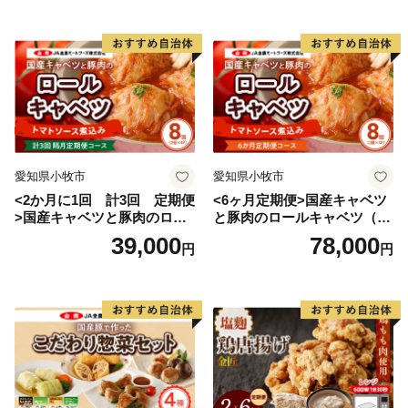
愛知県小牧市
愛知県小牧市
<2か月に1回 計3回 定期便
<6ヶ月定期便>国産キャベツ
>国産キャベツと豚肉のロー
と豚肉のロールキャベツ（4P
ルキャベツ（4P入り）
入り）
39,000
78,000
円
円