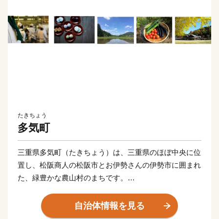
たきちょう
多気町
三重県多気町（たきちょう）は、三重県のほぼ中央に位
置し、松阪商人の松阪市とお伊勢さんの伊勢市に囲まれ
た、緑豊かな農山村のまちです。
気が多いまちと書きますが、気はかつて氣と書き、氣は
命の意味があることから、多くの命を育む場所、命を支
自治体情報を見る
えるのは食であることから、たくさんの食べ物が採れる