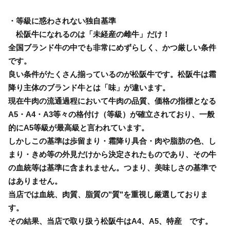
・等級に惑わされない独自基準
松阪牛になれるのは「未経産の雌牛」だけ！
全国ブランド牛の中でも非常にめずらしく、かつ厳しい条件
です。
良い条件がたくさん揃っているのが松阪牛です。松阪牛は霜
降り主体のブランド牛とは「味」が違います。
現在牛肉の流通過程において牛肉の品質、価格の指標となる
A5・A4・A3等々の格付け（等級）が確立されており、一般
的にA5等級が最高級と言われています。
しかしこの基準は歩留まり・霜降り具合・肉や脂肪の色、し
まり・きめ等の外見だけから決定されたものであり、その牛
の血統等は基準に含まれません。つまり、美味しさの基準で
はありません。
当店では血統、肉質、脂質の"質"を重視し厳選しておりま
す。
その結果、当店で取り扱う松阪牛はA4、A5、特産 です。