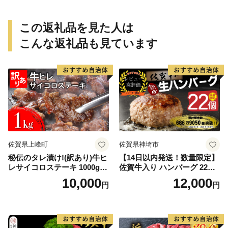
この返礼品を見た人は
こんな返礼品も見ています
佐賀県上峰町
佐賀県神埼市
秘伝のタレ漬け!(訳あり)牛ヒ
【14日以内発送！数量限定】
レサイコロステーキ 1000g
佐賀牛入り ハンバーグ 22個
【B-1098-AS】
2.6kg(120g×22個)【佐賀牛
10,000
12,000
円
円
黒毛和牛 ブランド牛 九州 ハ
ンバーグ 牛肉 豚肉 国産 お弁
当 おかず 惣菜 おすすめ 人
気】(H083106)