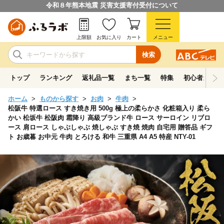
令和８年熊本地震 災害支援寄付受付について
上限額
お気に入り
カート
メニュー
検索
トップ
ランキング
返礼品一覧
まち一覧
特集
初心者ガイド
ホーム
ものから探す
お肉
牛肉
松阪牛 特選ロース すき焼き用 500g 極上の柔らかさ 化粧箱入り 柔ら
かい 松坂牛 松阪肉 霜降り 高級ブランド牛 ロース サーロイン リブロ
ース 肩ロース しゃぶしゃぶ 焼しゃぶ すき焼 焼肉 自宅用 贈答品 ギフ
ト お歳暮 お中元 牛肉 とろける 和牛 三重県 A4 A5 特産 NTY-01