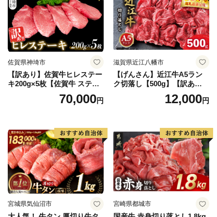
佐賀県神埼市
滋賀県近江八幡市
【訳あり】佐賀牛ヒレステー
【げんさん】近江牛A5ラン
キ200g×5枚【佐賀牛 ステー
ク切落し【500g】【訳あり】
キ ブランド肉 ヒレ肉 フィレ
【DG12W】
70,000
12,000
円
円
肉 ジューシー ヘルシー】(H0
65175)
宮城県気仙沼市
宮崎県都城市
大人気！ 牛タン 厚切り牛タ
国産牛 赤身切り落とし1.8kg