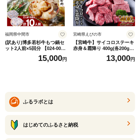
福岡県中間市
宮崎県えびの市
(訳あり)博多若杉牛もつ鍋セ
【宮崎牛】サイコロステーキ
ット2人前×5回分 【024-002
赤身＆霜降り 400g(各200g×
7】
１P 計2P) 真空パック 冷凍
15,000
13,000
円
円
ふるラボとは
はじめてのふるさと納税