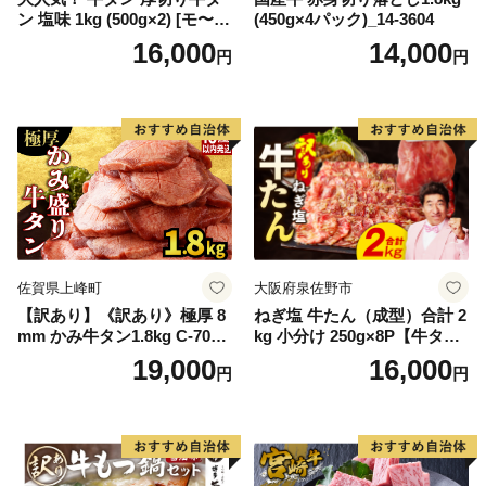
ン 塩味 1kg (500g×2) [モ〜ラ
(450g×4パック)_14-3604
ンド 宮城県 気仙沼市 205646
16,000
14,000
円
円
60] 肉 牛肉 精肉 牛たん 牛タ
ン塩 牛たん塩 冷凍 焼肉 BB
Q アウトドア バーベキュー
厚切り タン
佐賀県上峰町
大阪府泉佐野市
【訳あり】《訳あり》極厚 8
ねぎ塩 牛たん（成型）合計 2
mm かみ牛タン1.8kg C-709-
kg 小分け 250g×8P【牛タン
AS
牛肉 焼肉用 薄切り 訳あり サ
19,000
16,000
円
円
イズ不揃い】