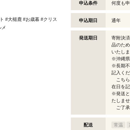
申込条件
何度も申
ット #大槌鹿 #お歳暮 #クリス
申込期日
通年
ルメ
発送期日
寄附決済
品のため
いたしま
※沖縄県
※長期不
記入くだ
こちら
在日を記
※発送と
たしませ
ご了承
配送
常温