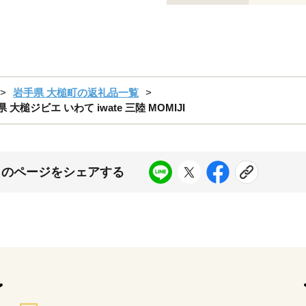
岩手県 大槌町の返礼品一覧
槌ジビエ いわて iwate 三陸 MOMIJI
このページをシェアする