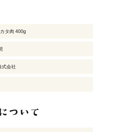
タ肉 400g
間
I株式会社