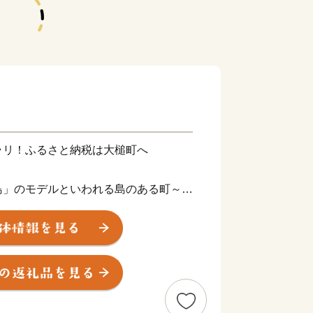
ラリ！ふるさと納税は大槌町へ
島」のモデルといわれる島のある町～
る大槌町は、古くから漁業が盛んな港町
する鮭はとくに有名です。また「ひょっ
ルともいわれる愛らしい佇まいの「蓬莱
の観光名所となっています。2011年
心部を含む広範囲が被災し甚大な被害を
援をいただきながら、復興へ向けてしっ