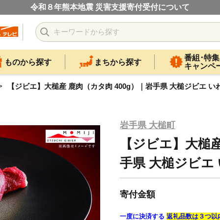
令和８年熊本地震 災害支援寄付受付について
番組･特集
ものから探す
まちから探す
キャンペ
【ジビエ】大槌産 鹿肉（カタ肉 400g）｜岩手県 大槌ジビエ いわて i
岩手県 大槌町
【ジビエ】大槌産 
手県 大槌ジビエ いわ
寄付金額
一度に決済する
返礼品数は３つ以