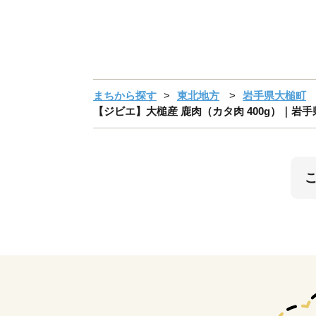
まちから探す
東北地方
岩手県大槌町
【ジビエ】大槌産 鹿肉（カタ肉 400g）｜岩手県 大