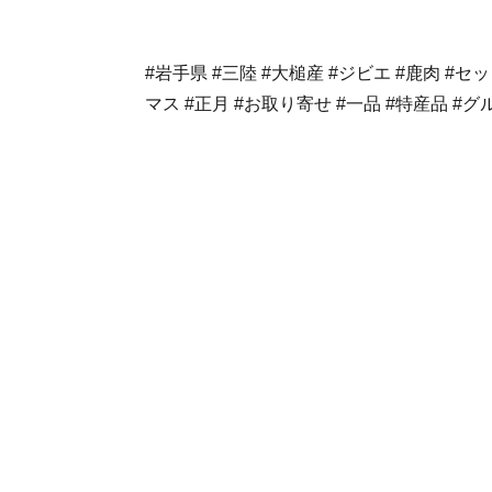
#岩手県 #三陸 #大槌産 #ジビエ #鹿肉 #セ
マス #正月 #お取り寄せ #一品 #特産品 #グ