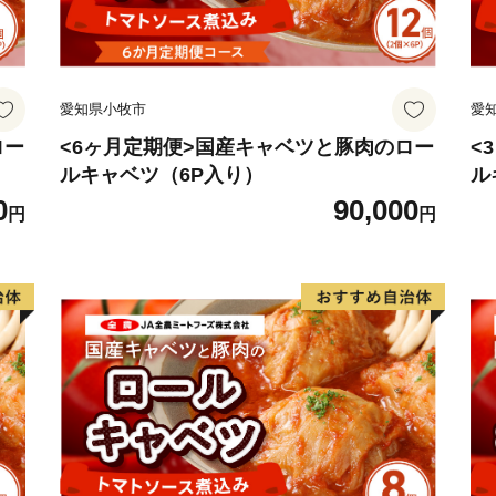
愛知県小牧市
愛
ロー
<6ヶ月定期便>国産キャベツと豚肉のロー
<
ルキャベツ（6P入り）
ル
0
90,000
円
円