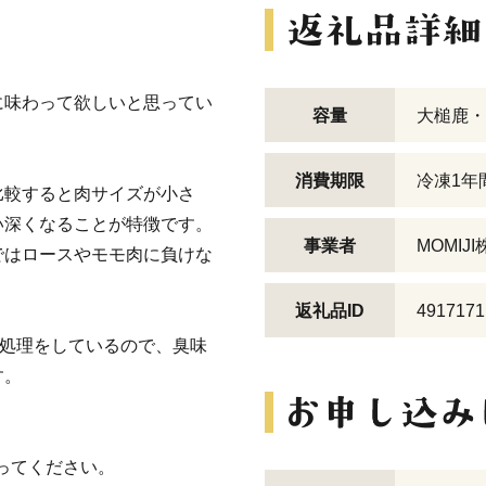
に味わって欲しいと思ってい
容量
大槌鹿・カ
消費期限
冷凍1年
比較すると肉サイズが小さ
い深くなることが特徴です。
事業者
MOMIJ
ではロースやモモ肉に負けな
返礼品ID
4917171
に処理をしているので、臭味
す。
わってください。