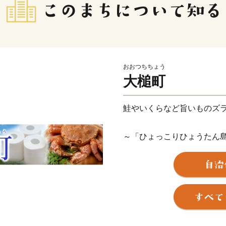
おおつちちょう
大槌町
鮭やいくらなど旨いものズ
～「ひょっこりひょうたん
岩手県沿岸のほぼ中央にあ
で、町内を流れる川に遡上
こりひょうたん島」のモデ
島（ほうらいじま）」は人気
の東日本大震災では町の中
受けましたが、皆様のご支