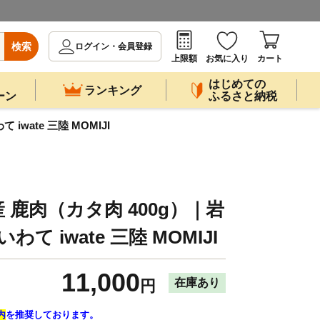
検索
ログイン・会員登録
上限額
お気に入り
カート
はじめての
ランキング
ーン
ふるさと納税
wate 三陸 MOMIJI
鹿肉（カタ肉 400g）｜岩
て iwate 三陸 MOMIJI
11,000
在庫あり
円
内
を推奨しております。