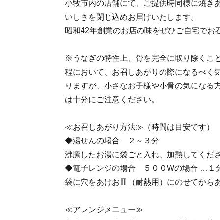
小牧市内の店舗にて、ご提供時同様に焼き
いしさを閉じ込めお届けいたします。
昭和42年創業のお店の味をぜひご自宅でお
※うなぎの特性上、骨を完全に取り除くこ
程において、お召しあがりの際になるべく
りますが、小さなお子様や小骨の気になる
は十分にご注意ください。
≪お召しあがり方法≫（時間は目安です）
◆湯せんの場合 ２～３分
沸騰したお湯に袋ごと入れ、加熱してくだ
◆電子レンジの場合 ５００Wの場合 …１
袋に穴をあけお皿（耐熱用）にのせてから
≪アレンジメニュー≫