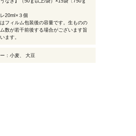
うなぎ】（50ｇ以上/袋）×15袋〔750ｇ
レ20ml×３個
はフィルム包装後の容量です。生ものの
ム数が若干前後する場合がございます旨
います。
ー：小麦、 大豆