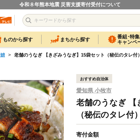
令和８年熊本地震 災害支援寄付受付について
番組･特集
ものから探す
まちから探す
キャンペ
・鱧
老舗のうなぎ 【きざみうなぎ】15袋セット（秘伝のタレ
おすすめ自治体
愛知県 小牧市
老舗のうなぎ 【
（秘伝のタレ
寄付金額