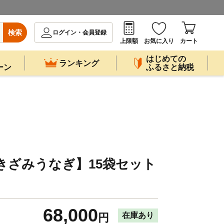
検索
ログイン・会員登録
上限額
お気に入り
カート
はじめての
ランキング
ーン
ふるさと納税
付）
きざみうなぎ】15袋セット
付）
68,000
在庫あり
円