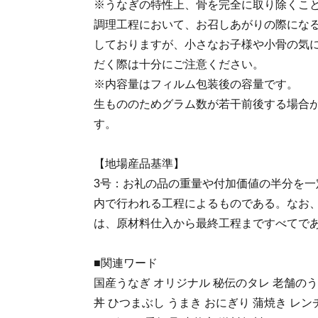
※うなぎの特性上、骨を完全に取り除くこ
調理工程において、お召しあがりの際にな
しておりますが、小さなお子様や小骨の気
だく際は十分にご注意ください。
※内容量はフィルム包装後の容量です。
生もののためグラム数が若干前後する場合
す。
【地場産品基準】
3号：お礼の品の重量や付加価値の半分を一
内で行われる工程によるものである。なお
は、原材料仕入から最終工程まですべてで
■関連ワード
国産うなぎ オリジナル 秘伝のタレ 老舗のう
丼 ひつまぶし うまき おにぎり 蒲焼き レン