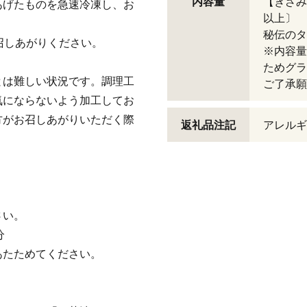
内容量
【きざみ
あげたものを急速冷凍し、お
以上〕
秘伝のタ
召しあがりください。
※内容量
ためグラ
とは難しい状況です。調理工
ご了承願
気にならないよう加工してお
方がお召しあがりいただく際
返礼品注記
アレルギ
さい。
分
あたためてください。