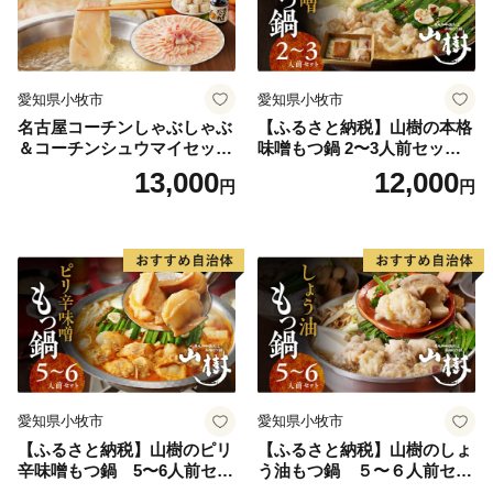
愛知県小牧市
愛知県小牧市
名古屋コーチンしゃぶしゃぶ
【ふるさと納税】山樹の本格
＆コーチンシュウマイセッ
味噌もつ鍋 2〜3人前セット
ト 焼売 鶏肉 鍋 鶏しゃぶ 日
山樹 国産 牛もつ ホルモン モ
13,000
12,000
円
円
本三大地鶏
ツ オンライン飲み会 ホーム
パーティー 宅飲み 鍋セット
お取り寄せグルメ おうち時
間
愛知県小牧市
愛知県小牧市
【ふるさと納税】山樹のピリ
【ふるさと納税】山樹のしょ
辛味噌もつ鍋 5〜6人前セッ
う油もつ鍋 ５〜６人前セッ
ト 山樹 国産 牛もつ ホルモン
ト 山樹 国産 牛もつ ホルモン