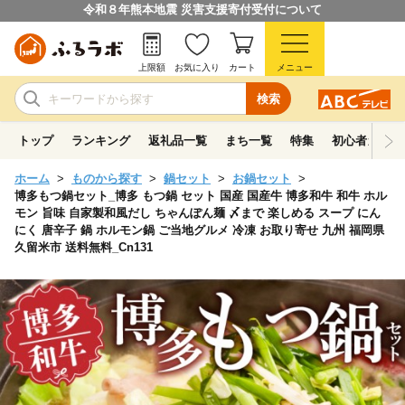
令和８年熊本地震 災害支援寄付受付について
上限額
お気に入り
カート
メニュー
検索
トップ
ランキング
返礼品一覧
まち一覧
特集
初心者ガイド
ホーム
ものから探す
鍋セット
お鍋セット
博多もつ鍋セット_博多 もつ鍋 セット 国産 国産牛 博多和牛 和牛 ホル
モン 旨味 自家製和風だし ちゃんぽん麺 〆まで 楽しめる スープ にん
にく 唐辛子 鍋 ホルモン鍋 ご当地グルメ 冷凍 お取り寄せ 九州 福岡県
久留米市 送料無料_Cn131