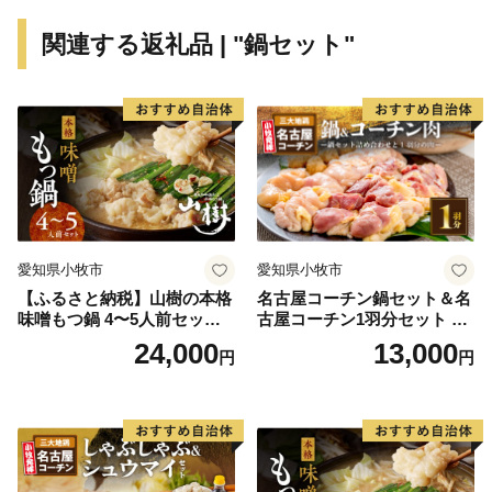
関連する返礼品 | "鍋セット"
愛知県小牧市
愛知県小牧市
【ふるさと納税】山樹の本格
名古屋コーチン鍋セット＆名
味噌もつ鍋 4〜5人前セット
古屋コーチン1羽分セット 日
山樹 国産 牛もつ ホルモン モ
本三大地鶏 鍋セット 鶏肉 も
24,000
13,000
円
円
ツ オンライン飲み会 ホーム
も肉 むね肉 ササミ 肉団子 鍋
パーティー 宅飲み 鍋セット
料理
お取り寄せグルメ おうち時
間