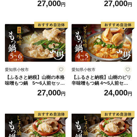
27,000
27,000
円
円
モツ オンライン飲み会 ホー
モツ オンライン飲み会 ホー
ムパーティー 宅飲み 鍋セッ
ムパーティー 宅飲み 鍋セッ
ト お取り寄せグルメ おうち
ト お取り寄せグルメ おうち
時間
時間
愛知県小牧市
愛知県小牧市
【ふるさと納税】山樹の本格
【ふるさと納税】山樹のピリ
味噌もつ鍋 5〜6人前セット
辛味噌もつ鍋 4〜5人前セッ
山樹 国産 牛もつ ホルモン モ
ト 山樹 国産 牛もつ ホルモン
27,000
24,000
円
円
ツ オンライン飲み会 ホーム
モツ オンライン飲み会 ホー
パーティー 宅飲み 鍋セット
ムパーティー 宅飲み 鍋セッ
お取り寄せグルメ おうち時
ト お取り寄せグルメ おうち
間
時間