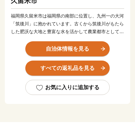
久留米市
福岡県久留米市は福岡県の南部に位置し、九州一の大河
「筑後川」に抱かれています。古くから筑後川がもたら
した肥沃な大地と豊富な水を活かして農業都市として栄
えてきました。
また、明治以降は県南地域の商業の中心地となり、国産
自治体情報を見る
のシューズメーカーとして有名な「アサヒシューズ」
「ムーンスター」、世界的タイヤメーカーの「ブリヂス
すべての返礼品を見る
トン」を中心としたゴム産業のまちとして発展してきま
した。
その発展の過程で形成された独自の食文化は当時の労働
お気に入りに追加する
者の胃袋を支えるとともに、久留米のグルメとして現在
に誇る逸品となっております。
「九州有数の農業都市」「とんこつラーメンの発祥の
地」や「焼き鳥のまち」であり、「日本有数の酒処」さ
らには「ゴムのまち」として、久留米の先人が創り上げ
た数々の美味と逸品をぜひ一度堪能してみてください。