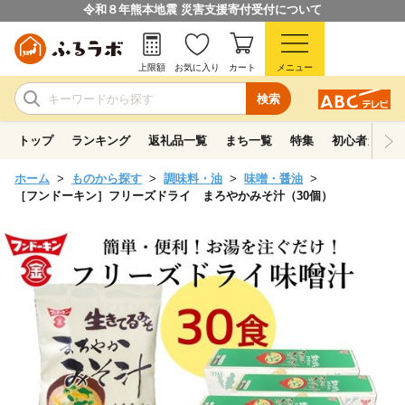
令和８年熊本地震 災害支援寄付受付について
上限額
お気に入り
カート
メニュー
検索
トップ
ランキング
返礼品一覧
まち一覧
特集
初心者ガイド
ホーム
ものから探す
調味料・油
味噌・醤油
［フンドーキン］フリーズドライ まろやかみそ汁（30個）