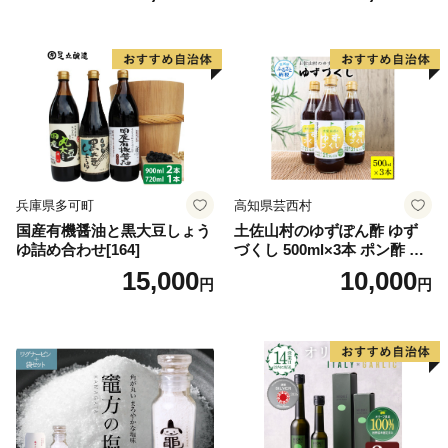
リーブ油
ーブ油 食用油 ギフト
兵庫県多可町
高知県芸西村
国産有機醤油と黒大豆しょう
土佐山村のゆずぽん酢 ゆず
ゆ詰め合わせ[164]
づくし 500ml×3本 ポン酢 ポ
ンズ ゆず 柚子 調味料 さっぱ
15,000
10,000
円
円
り 美味しい おいしい 鍋 しゃ
ぶしゃぶ 冷奴 魚料理 蒸し料
理 ドレッシング セット