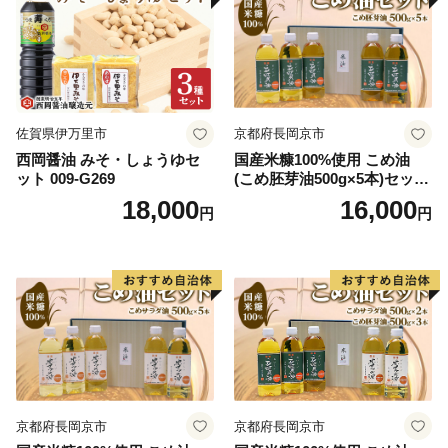
佐賀県伊万里市
京都府長岡京市
西岡醤油 みそ・しょうゆセ
国産米糠100%使用 こめ油
ット 009-G269
(こめ胚芽油500g×5本)セット
[1575]
18,000
16,000
円
円
京都府長岡京市
京都府長岡京市