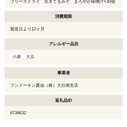
フリーズドライ 生きてるみそ まろやか味噌汁×30個
消費期限
製造日より12ヶ月
アレルギー
品目
小麦
大豆
事業者
フンドーキン醤油（株）大分南支店
返礼品ID
6738632