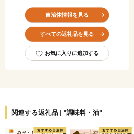
ではキリシタン大名による南蛮交易で国際都市として名
を馳せ、今も武家屋敷などの風情を留める歴史と文化薫
自治体情報を見る
る城下町でもあります。
伝統を大切にする臼杵人気質は、豊かな食文化の魅力と
すべての返礼品を見る
相まって、「日本の心が息づく」癒しのまちとして旅人
を魅了しています。
お気に入りに追加する
関連する返礼品 | "調味料・油"