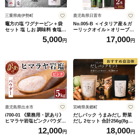
三重県南伊勢町
鹿児島県日置市
竈方の塩 ワグナービン＋袋
No.005-B ＜イタリア産＆ガ
セット 塩 しお 調味料 食塩
ーリックオイル＞オリーブオ
天然 ミネラル 調味料 ソルト
イルセット(200ml×2本) 日置
5,000
17,000
円
円
salt 料理 味付 おにぎり 三重
市 特産品 調味料 油 エキスト
県 南伊勢 伊勢 志摩 5000円 5
ラバージン オリーブ セット
000円以下 五千円
ガーリック【鹿児島オリー
ブ】
鹿児島県出水市
宮崎県美郷町
i700-01 《業務用・訳あり》
だしパック うまみだし 野菜
ヒマラヤ岩塩ピンクパウダー
だし 2セット 合計256g(8g×8
タイプ(5kg) 岩塩 塩 調味料
パック×2種×2セット) [岡田商
12,000
18,000
円
円
しお 保存料不使用 天然 パウ
店 宮崎県 美郷町 31ac0069]
ダータイプ グレインミルタ
国産 粉末 ダシ 出汁パック し