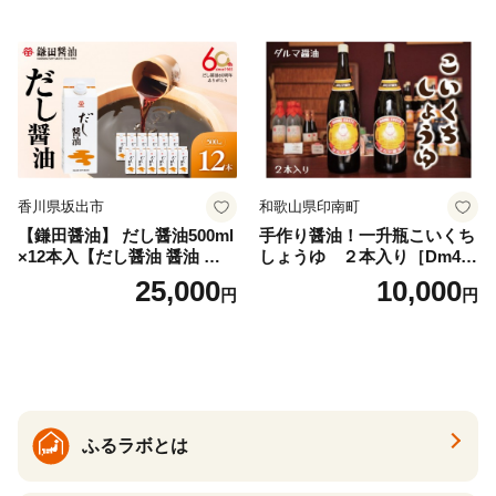
イプ 料理 バスソルト 入浴 普
いたけ 無塩
段使い ギフト 贈り物【ソル
ティースマイル】
香川県坂出市
和歌山県印南町
【鎌田醤油】 だし醤油500ml
手作り醤油！一升瓶こいくち
×12本入【だし醤油 醤油 人気
しょうゆ ２本入り［Dm4］
おすすめ 人気だし醤油 出汁
｜手作り 醤油 和歌山県 印南
25,000
10,000
円
円
醤油 AE1021】
町 一升瓶 こいくちしょうゆ
伝統製法 醤油 日本食 調味料
地元産 大豆 小麦 塩 だし 煮
物 和食 醤油 肉料理 魚料理
野菜料理 醤油 郷土料理 家庭
料理 醤油
ふるラボとは