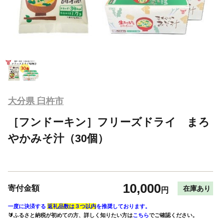
大分県 臼杵市
［フンドーキン］フリーズドライ まろ
やかみそ汁（30個）
10,000
寄付金額
在庫あり
円
一度に決済する
返礼品数は３つ以内
を推奨しております。
🔰ふるさと納税が初めての方、詳しく知りたい方は
こちら
でご確認ください。