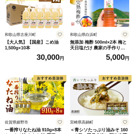
和歌山県古座川町
和歌山県白浜町
【大人気】【国産】こめ油
無添加 梅酢 500ml×2本 梅と
1,500g×10本
天日塩だけ 農家の手作り完
熟梅酢 調味料
30,000
5,000
円
円
佐賀県嬉野市
宮崎県高鍋町
一番搾りなたね油 910g×8本
＜青シソたっぷり油みそ 160