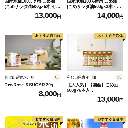
国産米糠100%使用 こめ油
国産米糠100%使用 こめ油
(こめサラダ油500g×5本)セッ
(こめサラダ油500g×2本・こ
ト [1574]
め胚芽油500g×3本)セット [1
13,000
14,000
円
円
573]
和歌山県古座川町
和歌山県古座川町
DewRose ＆SUGAR 20g
【大人気】【国産】こめ油
500g×6本入り
8,000
円
13,000
円