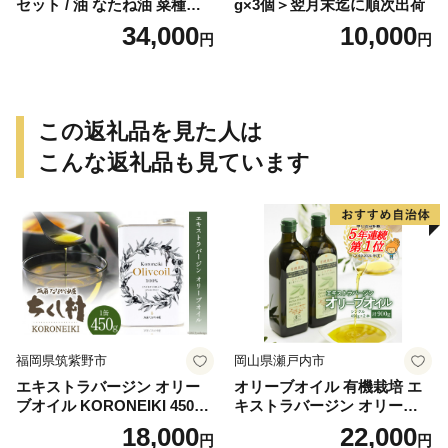
セット / 油 なたね油 菜種油
g×3個＞翌月末迄に順次出荷
ナタネ【山下製油】 [NBE00
34,000
10,000
円
円
7]
この返礼品を見た人は
こんな返礼品も見ています
福岡県筑紫野市
岡山県瀬戸内市
エキストラバージン オリー
オリーブオイル 有機栽培 エ
ブオイル KORONEIKI 450g
キストラバージン オリーブ
[筑前たなか油屋 福岡県 筑紫
オイル シングル 2本 セット
18,000
22,000
円
円
野市 21760403] 油 食用油 オ
オーガニック 調味料 油 オリ