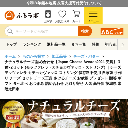
令和８年熊本地震 災害支援寄付受付について
上限額
お気に入り
カート
メニュー
検索
トップ
ランキング
返礼品一覧
まち一覧
特集
初心者ガイド
ホーム
ものから探す
加工品等
チーズ・バター
ナチュラルチーズ 詰め合わせ【Japan Cheese Awards2024 受賞】 3
種×2セット (モッツァレラ・カチョカヴァッロ・ストリング) ｜チーズ
モッツァレラ カチョカヴァッロ ストリング 保存料不使用 自家製 手作
り チーズ セット チーズ工房 さけるチーズ お歳暮 プレゼント 贈答 ギ
フト 食べ比べ おつまみ 詰め合わせ お取り寄せ 人気 高評価 茨城県 常
陸太田市