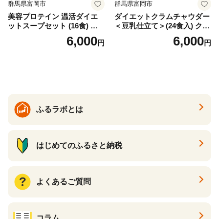
群馬県富岡市
群馬県富岡市
美容プロテイン 温活ダイエ
ダイエットクラムチャウダー
ットスープセット (16食) 小
＜豆乳仕立て＞(24食入) クラ
分け スープ 食べ比べ セット
ムチャウダー 豆乳 ダイエッ
6,000
6,000
円
円
詰合せ クラムチャウダー チ
ト スープ プロテイン たんぱ
ゲ コーン ポタージュ トマト
く質 食物繊維 食品 F20E-799
温活 ダイエット 美容 プロテ
イン 食品 F20E-809
ふるラボとは
はじめてのふるさと納税
よくあるご質問
コラム