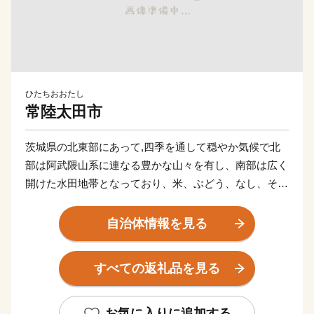
ひたちおおたし
常陸太田市
茨城県の北東部にあって,四季を通して穏やか気候で北
部は阿武隈山系に連なる豊かな山々を有し、南部は広く
開けた水田地帯となっており、米、ぶどう、なし、そば
などさまざまな農作物が生産され、自然豊かな恵み多き
ところです。また、佐竹氏や水戸徳川家に関する社寺や
自治体情報を見る
史跡が数多く残る歴史と文化を大切にしたまちです。そ
んな懐かしい風景や歴史に出会えるまち常陸太田市へぜ
すべての返礼品を見る
ひお越しください。
お気に入りに追加する