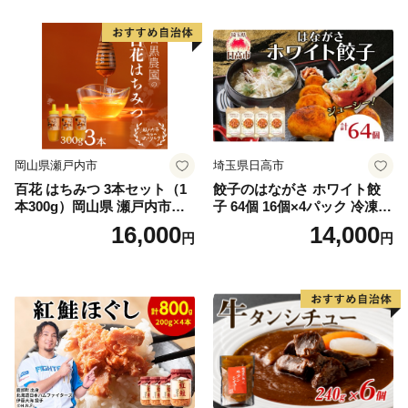
岡山県瀬戸内市
埼玉県日高市
百花 はちみつ 3本セット（1
餃子のはながさ ホワイト餃
本300g）岡山県 瀬戸内市産
子 64個 16個×4パック 冷凍
石黒農園 ヨーグルト パン 砂
中華 点心 B級グルメ ご当地
16,000
14,000
円
円
糖の代わり 香り高い いい香
野菜 おつまみ おかず 簡単調
り 季節の花の蜜 トンガリ容
理 時短 リピート 保存 豚肉
器入り
特製 ポーク 大きめ ジューシ
ー ギフト お取り寄せ 日高市