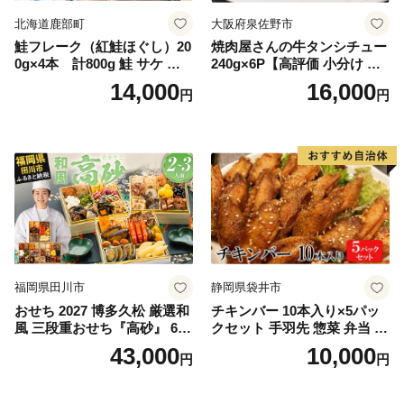
北海道鹿部町
大阪府泉佐野市
鮭フレーク（紅鮭ほぐし）20
焼肉屋さんの牛タンシチュー
0g×4本 計800g 鮭 サケ 鮭
240g×6P【高評価 小分け 惣
ほぐし サケフレーク シャケ
菜 牛たん 一人暮らし 冷凍】
14,000
16,000
円
円
フレーク 鮭フレーク
福岡県田川市
静岡県袋井市
おせち 2027 博多久松 厳選和
チキンバー 10本入り×5パッ
風 三段重おせち『高砂』 6.5
クセット 手羽先 惣菜 弁当 お
寸 3段重 2～3人前 おせち料
かず お酒 おつまみ ギフト キ
43,000
10,000
円
円
理 重箱 お正月 冷凍おせち 縁
ャンプ アウトドア キャンプ
起物 祝箸付 福岡 お節 オセチ
飯 保存食 非常食 鶏肉 肉 お
oseti osechi お祝い 迎春おせ
肉 鶏 人気 厳選 静岡県袋井市