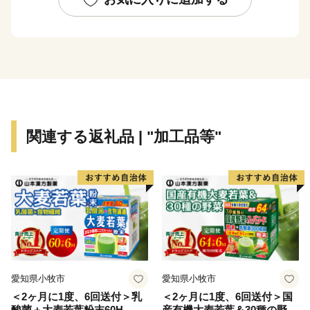
関連する返礼品 | "加工品等"
愛知県小牧市
愛知県小牧市
＜2ヶ月に1度、6回送付＞乳
＜2ヶ月に1度、6回送付＞国
酸菌＋大麦若葉粉末60H 山
産有機大麦若葉＆30種の野