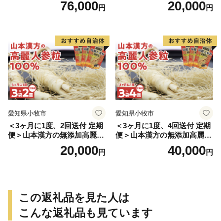
76,000
20,000
円
円
方 定期便
愛知県小牧市
愛知県小牧市
＜3ヶ月に1度、2回送付 定期
＜3ヶ月に1度、4回送付 定期
便＞山本漢方の無添加高麗人
便＞山本漢方の無添加高麗人
参粒
参粒
20,000
40,000
円
円
この返礼品を見た人は
こんな返礼品も見ています