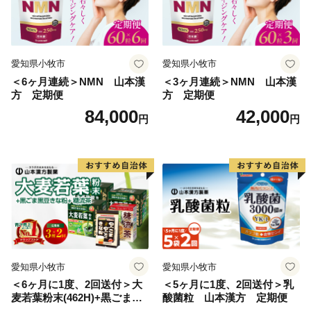
愛知県小牧市
愛知県小牧市
＜6ヶ月連続＞NMN 山本漢
＜3ヶ月連続＞NMN 山本漢
方 定期便
方 定期便
84,000
42,000
円
円
愛知県小牧市
愛知県小牧市
＜6ヶ月に1度、2回送付＞大
＜5ヶ月に1度、2回送付＞乳
麦若葉粉末(462H)+黒ごま黒
酸菌粒 山本漢方 定期便
豆きな粉+ 糖流茶 山本漢