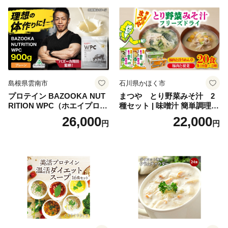
ち 本格おせち おせち予約 年
末 年始 お取り寄せ 新春 贅沢
おせち こだわりおせち 惣菜
老舗おせち ふるさと納税お
せち 御節 お節料理 正月 調理
不要 おせち料理2027
島根県雲南市
石川県かほく市
プロテイン BAZOOKA NUT
まつや とり野菜みそ汁 2
RITION WPC（ホエイプロテ
種セット | 味噌汁 簡単調理
イン）＜プレーン＞ 900g｜
お味噌 おみそ みそ とり野菜
26,000
22,000
円
円
バズーカ岡田監修・植物由来
時短料理 時短ごはん ご当地
の甘味料使用・国内製造 島
フリーズドライ
根県雲南市/株式会社アルプ
ロン [AIEN005]