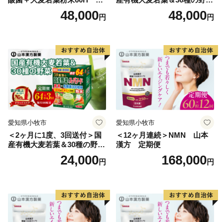
本漢方 定期便
菜 山本漢方 定期便
48,000
48,000
円
円
愛知県小牧市
愛知県小牧市
＜2ヶ月に1度、3回送付＞国
＜12ヶ月連続＞NMN 山本
産有機大麦若葉＆30種の野
漢方 定期便
菜 山本漢方 定期便
24,000
168,000
円
円