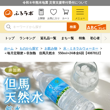
令和８年熊本地震 災害支援寄付受付について
上限額
お気に入り
カート
メニュー
検索
トップ
ランキング
返礼品一覧
まち一覧
特集
初心者ガイド
ホーム
ものから探す
お飲み物
水・ミネラルウォーター
＜毎月定期便＞非加熱 但馬天然水 550ml×24本全6回【4087812】