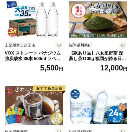
山梨県富士吉田市
福岡県川崎町
VOX ストレート バナジウム
【訳あり品】八女星野茶 深
強炭酸水 35本 500ml ラベル
蒸し茶1100g 福岡が誇る日本
レス【富士吉田市限定カート
茶_ 訳アリ 常温 お茶 茶袋 常
5,500
12,000
円
円
ン】
備品 おちゃ ocha 茶葉 緑茶
飲料 飲み物 八女 茶 日本茶
深むし茶 深蒸し 訳あり お茶
っぱ tea 八女茶 お手軽 簡単
小分け お土産 お取り寄せ グ
ルメ 福岡 九州 福岡県 国産
日本 ふかむし茶 ふかむし 家
庭用 自宅用 ちゃ りょくちゃ
ふかむしちゃ 急須 甘み 川崎
町 送料無料
福岡県飯塚市
山梨県忍野村