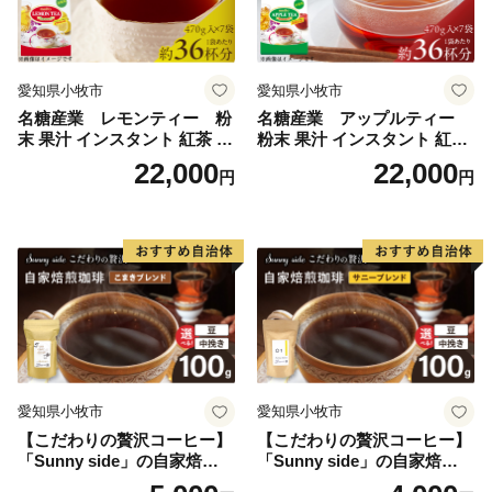
愛知県小牧市
愛知県小牧市
名糖産業 レモンティー 粉
名糖産業 アップルティー
末 果汁 インスタント 紅茶 ビ
粉末 果汁 インスタント 紅茶
タミンC 袋 ロングセラー 粉
ティー ビタミンC 袋 ロング
22,000
22,000
円
円
末飲料 粉末茶 簡単 手軽 ホッ
セラー 粉末飲料 粉末茶 簡単
ト アイス
手軽 ホット アイス
愛知県小牧市
愛知県小牧市
【こだわりの贅沢コーヒー】
【こだわりの贅沢コーヒー】
「Sunny side」の自家焙煎珈
「Sunny side」の自家焙煎珈
琲こまきブレンド（100g）
琲サニーブレンド（100g）