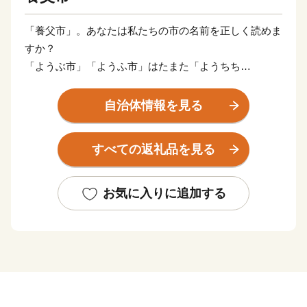
「養父市」。あなたは私たちの市の名前を正しく読めま
すか？
「ようぶ市」「ようふ市」はたまた「ようちち
市」・・・
自治体情報を見る
正解は「やぶ市」と言います。漢字が難しすぎてあまり
知られていないのですが、実は色々と凄いんです！！
すべての返礼品を見る
兵庫県の北部「但馬地域」の真ん中に位置する「養父
お気に入りに追加する
（やぶ）市」は、人口23,454人（令和元年５月現在）。
兵庫県最高峰の氷ノ山（標高1510ｍ）や日本の滝百選
に選ばれている「天滝」、国の天然記念物である「樽見
の大ザクラ」といった自然に加え、国の重要文化財に指
定されている名草神社や日本一の錫鉱山であった「明延
鉱山」など深い歴史に彩られた文化資源も数多くある魅