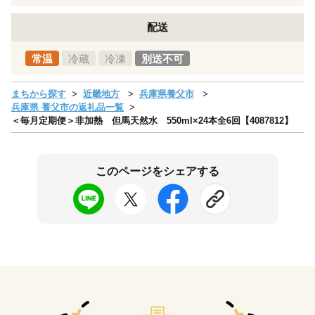
配送
常温
冷蔵
冷凍
別送不可
まちから探す
近畿地方
兵庫県養父市
兵庫県 養父市の返礼品一覧
＜毎月定期便＞非加熱 但馬天然水 550ml×24本全6回【4087812】
このページをシェアする