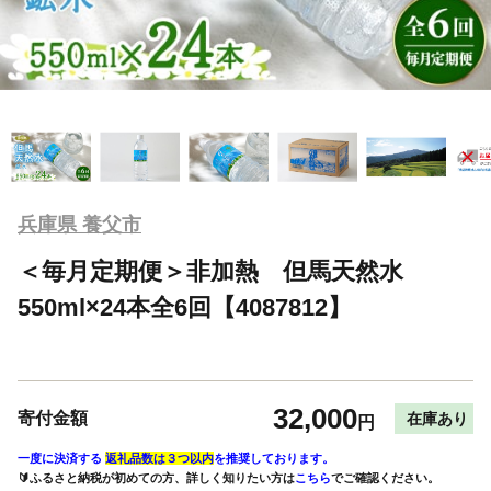
兵庫県 養父市
＜毎月定期便＞非加熱 但馬天然水
550ml×24本全6回【4087812】
32,000
寄付金額
在庫あり
円
一度に決済する
返礼品数は３つ以内
を推奨しております。
🔰ふるさと納税が初めての方、詳しく知りたい方は
こちら
でご確認ください。