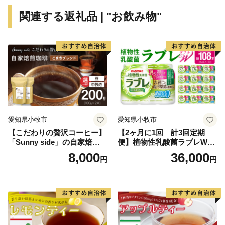
力溢れる地域です。また、2014年には国家戦略特区
関連する返礼品 | "お飲み物"
（中山間農業改革特区）に指定され、中山間地域の農業
振興に取り組んでいます。また特区の規制緩和を活かし
て農業関連だけでなく、自家用有償旅客事業（やぶく
る）やテレビ電話を用いた遠隔服薬指導等、地域活性化
への取組を展開しています。このように、「養父（や
ぶ）市」は、素晴らしい観光資源と国家戦略特区を活か
した様々な取組を通じて頑張っています！
愛知県小牧市
愛知県小牧市
【こだわりの贅沢コーヒー】
【2ヶ月に1回 計3回定期
「Sunny side」の自家焙煎珈
便】植物性乳酸菌ラブレW
琲こまきブレンド（200g）
プレーン36本（計108本）
8,000
36,000
円
円