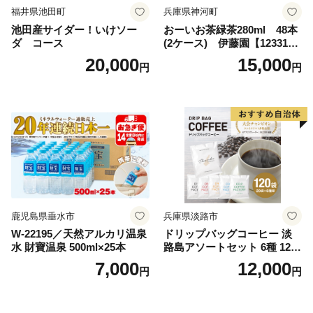
福井県池田町
兵庫県神河町
池田産サイダー！いけソー
おーいお茶緑茶280ml 48本
ダ コース
(2ケース) 伊藤園【123317
3】
20,000
15,000
円
円
鹿児島県垂水市
兵庫県淡路市
W-22195／天然アルカリ温泉
ドリップバッグコーヒー 淡
水 財寶温泉 500ml×25本
路島アソートセット 6種 120
袋 飲み比べ コーヒー
7,000
12,000
円
円