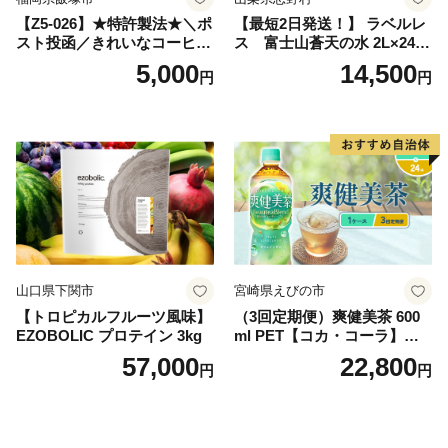
【Z5-026】★特許製法★＼ポ
【最短2日発送！】 ラベルレ
スト投函／きれいなコーヒー
ス 富士山蒼天の水 2L×24本
ドリップバッグ9種セット(18
（4ケース）※離島不可 天然
5,000
14,500
円
円
袋)ゆうパケットでお届け！
水 ミネラルウォーター 水 ペ
ットボトル 2000ml バナジウ
ム天然水 飲料水 軟水 鉱水 国
産 シリカ ミネラル 美容 備蓄
防災 長期保存 富士山 山梨県
忍野村
山口県下関市
宮崎県えびの市
【トロピカルフルーツ風味】
（3回定期便）爽健美茶 600
EZOBOLIC プロテイン 3kg
ml PET【コカ・コーラ】ペ
ットボトル 1ケース(24本) 定
57,000
22,800
円
円
期便 3回(72本) セット お茶
カフェインゼロ ノンカフェ
イン ハトムギ ブレンド茶 宮
崎県 えびの市 送料無料