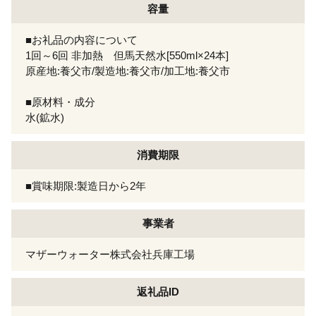
容量
■お礼品の内容について
1回～6回 非加熱 但馬天然水[550ml×24本]
原産地:養父市/製造地:養父市/加工地:養父市
■原材料・成分
水(鉱水)
消費期限
■賞味期限:製造日から2年
事業者
マザーウォーター株式会社兵庫工場
返礼品ID