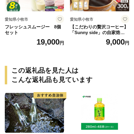
愛知県小牧市
愛知県小牧市
フレッシュスムージー 8個
【こだわりの贅沢コーヒー】
セット
「Sunny side」の自家焙煎珈
琲ブレンド珈琲飲み比べセッ
19,000
9,000
円
円
ト（300g）
この返礼品を見た人は
こんな返礼品も見ています