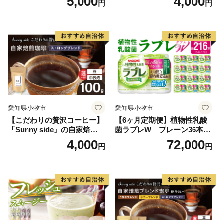
5,000
4,000
円
円
愛知県小牧市
愛知県小牧市
【こだわりの贅沢コーヒー】
【6ヶ月定期便】植物性乳酸
「Sunny side」の自家焙煎珈
菌ラブレW プレーン36本
琲ストロングブレンド（100
（計216本）
4,000
72,000
円
円
g）