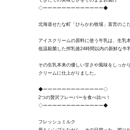
◇ーーーーーーーーーーーーー◆
北海道せたな町「ひらかわ牧場」直営のこ
アイスクリームの原料に使う牛乳は、生乳
低温殺菌した搾乳後24時間以内の新鮮な牛
その生乳本来の優しい甘さや風味をしっか
クリームに仕上がりました。
◆ーーーーーーーーーーーーー◇
2つの贅沢フレーバーを食べ比べ！
◇ーーーーーーーーーーーーー◆
フレッシュミルク
最もシンプルながら、その日搾った、搾り