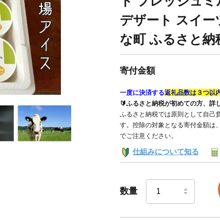
ト フレッシュミ
デザート スイー
な町 ふるさと
寄付金額
一度に決済する
返礼品数は３つ以
🔰ふるさと納税が初めての方、詳
ふるさと納税では原則として自己負
す。控除の対象となる寄付金額は
でご注意ください。
仕組みについて知る
数量