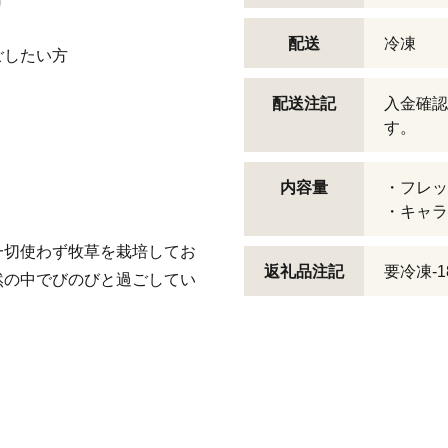
配送
冷凍
ごしたい方
配送注記
入金確認
す。
内容量
・フレッシ
・キャラメ
一切使わず牧草を栽培してお
返礼品注記
要冷凍-1
然の中でびのびと過ごしてい