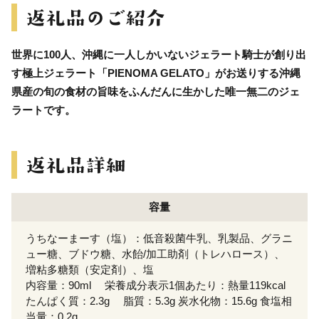
世界に100人、沖縄に一人しかいないジェラート騎士が創り出
す極上ジェラート「PIENOMA GELATO」がお送りする沖縄
県産の旬の食材の旨味をふんだんに生かした唯一無二のジェ
ラートです。
容量
うちなーまーす（塩）：低音殺菌牛乳、乳製品、グラニ
ュー糖、ブドウ糖、水飴/加工助剤（トレハロース）、
増粘多糖類（安定剤）、塩
内容量：90ml 栄養成分表示1個あたり：熱量119kcal
たんぱく質：2.3g 脂質：5.3g 炭水化物：15.6g 食塩相
当量：0.2g