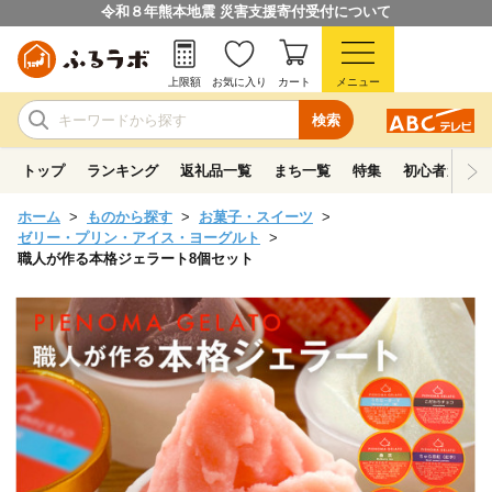
令和８年熊本地震 災害支援寄付受付について
上限額
お気に入り
カート
メニュー
検索
トップ
ランキング
返礼品一覧
まち一覧
特集
初心者ガイド
ホーム
ものから探す
お菓子・スイーツ
ゼリー・プリン・アイス・ヨーグルト
職人が作る本格ジェラート8個セット