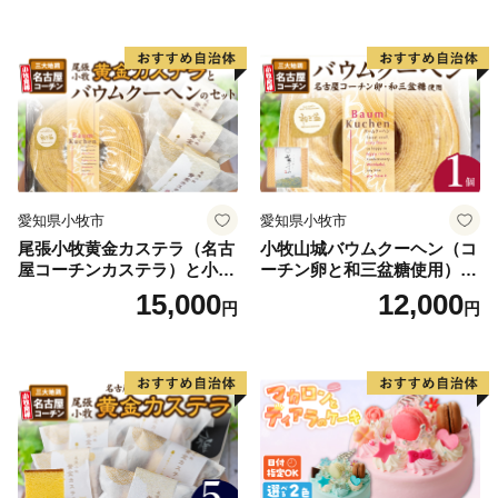
小牧市 送料無料 誕生日 クリ
和三盆 北海道産生クリー
スマス お祝い キャラクター
ム 北海道産粒あん 34cm 冷
デコレーションケーキ ホー
凍 愛知県 小牧市 アンプチベ
ルケーキ 人形 かわいい こど
アやぐま
も
愛知県小牧市
愛知県小牧市
尾張小牧黄金カステラ（名古
小牧山城バウムクーヘン（コ
屋コーチンカステラ）と小牧
ーチン卵と和三盆糖使用）
山城バウムクーヘン（コーチ
名古屋コーチン バームクー
15,000
12,000
円
円
ン卵と和三盆糖使用）のセッ
ヘン 和三盆 小牧銘菓 バウム
ト 名古屋コーチン カステ
クーヘン 常温 愛知県 小牧市
ラ ザラメ バームクーヘン 和
アンプチベアやぐま
三盆 小牧銘菓 バウムクーヘ
ン 常温 愛知県 小牧市 アンプ
チベアやぐま