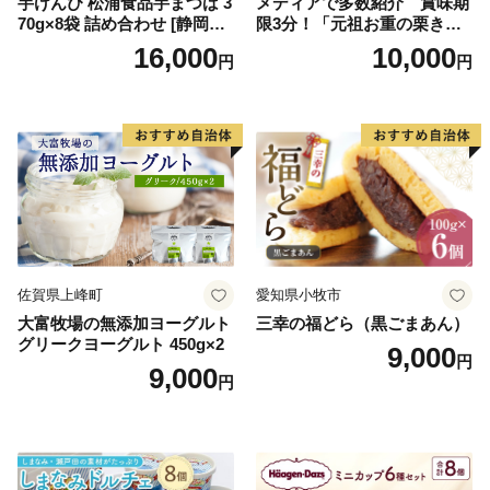
芋けんぴ 松浦食品芋まつば 3
メディアで多数紹介 賞味期
70g×8袋 詰め合わせ [静岡伊
限3分！「元祖お重の栗きん
勢丹(松浦食品) 静岡県 吉田町
とんモンブラン」 【未来の
16,000
10,000
円
円
22424274] 芋ケンピ セット
ご褒美】スイーツ 栗 モンブ
小袋 個包装 小分け
ラン くりきんとん デザート
ご褒美 お取り寄せ くり お菓
子 菓子 F4N-2298
佐賀県上峰町
愛知県小牧市
大富牧場の無添加ヨーグルト
三幸の福どら（黒ごまあん）
グリークヨーグルト 450g×2
9,000
円
9,000
円