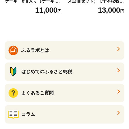
ケーキ 8個入り【ケーキ チ
ス12個セット）【千本松牧
ーズケーキ 人気スイーツ お
場】 ns025-014-12 【デザー
11,000
13,000
円
円
すすめスイーツ 神戸スイー
ト 詰め合わせ ギフト】
ツ 新感覚チーズケーキ おす
すめケーキ 兵庫県 神戸市 D0
910-17】
ふるラボとは
はじめてのふるさと納税
よくあるご質問
コラム