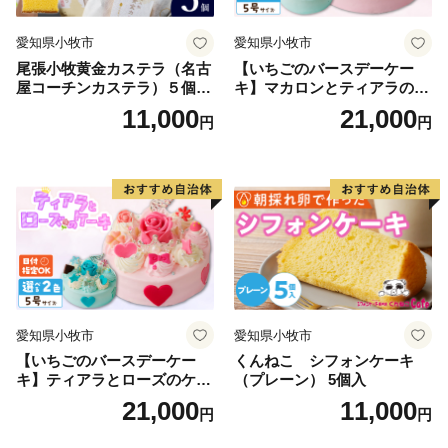
愛知県小牧市
愛知県小牧市
尾張小牧黄金カステラ（名古
【いちごのバースデーケー
屋コーチンカステラ）５個入
キ】マカロンとティアラのケ
名古屋コーチン カステラ ザ
ーキ スイーツ 日時指定可 デ
11,000
21,000
円
円
ラメ 常温 愛知県 小牧市 アン
ザート 洋菓子 お取り寄せ 愛
プチベアやぐま
知県 小牧市 送料無料 誕生日
クリスマス お祝い マカロン
デコレーションケーキ ホー
ルケーキ
愛知県小牧市
愛知県小牧市
【いちごのバースデーケー
くんねこ シフォンケーキ
キ】ティアラとローズのケー
（プレーン） 5個入
キ スイーツ デザート 洋菓
21,000
11,000
円
円
子 お取り寄せ 愛知県 小牧市
送料無料 誕生日 クリスマス