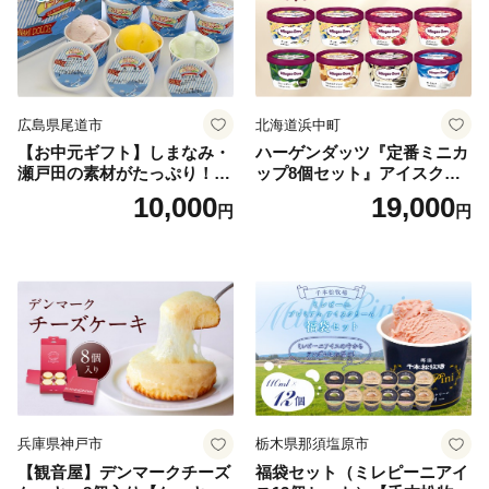
広島県尾道市
北海道浜中町
【お中元ギフト】しまなみ・
ハーゲンダッツ『定番ミニカ
瀬戸田の素材がたっぷり！ジ
ップ8個セット』アイスクリ
ェラート8個
ーム アイス スイーツ デザー
10,000
19,000
円
円
ト_H0016-104
兵庫県神戸市
栃木県那須塩原市
【観音屋】デンマークチーズ
福袋セット（ミレピーニアイ