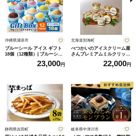
沖縄県浦添市
北海道別海町
ブルーシール アイス ギフト
べつかいのアイスクリーム屋
18個（12種類）| ブルーシー
さんプレミアムミルクリッチ
ルアイス ブルーシールアイ
12個（AP-01）（ 北海道アイ
23,000
22,000
円
円
スクリーム 着日指定可能 送
ス 北海道産アイス アイス ア
料無料 ジェラート 沖縄県 バ
イススイーツ アイスクリー
ースデー 贈り物 プレゼント
ム 北海道産アイスクリーム
誕生日 カップ 詰め合わせ バ
道産アイス 道産アイスクリ
ラエティ | バニラ チョコレー
ーム ギフト 詰合せ 詰め合わ
ト ストロベリー ピスタチオ
せ ふるさと納税 ）
バニラ＆クッキー ウベ 沖縄
紅イモ 塩ちんすこう 沖縄シ
ークヮーサー 沖縄黒糖 琉球
ロイヤルミルクティ 沖縄パ
イン
静岡県吉田町
岐阜県中津川市