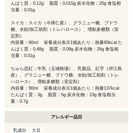
んぱく質：0.12g 脂質：0.015g 炭水化物：25g 食塩相
当量：0.01g
スイカ：スイカ（今帰仁産）、グラニュー糖、ブドウ
糖、水飴/加工助剤（トレハロース）、増粘多糖類（安
定剤）
内容量：90ml 栄養成分表示1個あたり：熱量85kcal た
んぱく質：0.48g 脂質：0.08g 炭水化物：26g 食塩相
当量：0.01g
ちゅら恋紅：牛乳（玉城牧場）、乳製品、紅芋（伊江島
産）、グラニュー糖、ブドウ糖、水飴/加工助剤（トレ
ハロース）、増粘多糖類（安定剤）
内容量：90ml 栄養成分表示1個あたり：熱量137kcal
たんぱく質：3g 脂質：5g 炭水化物：23g 食塩相当
量：0.7g
アレルギー
品目
乳成分
大豆