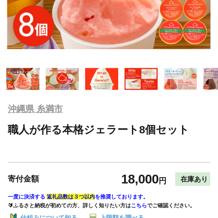
沖縄県 糸満市
職人が作る本格ジェラート8個セット
18,000
寄付金額
在庫あり
円
一度に決済する
返礼品数は３つ以内
を推奨しております。
🔰ふるさと納税が初めての方、詳しく知りたい方は
こちら
でご確認ください。
仕組みについて知る
上限額を調べる