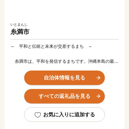
いとまんし
糸満市
～ 平和と伝統と未来が交差するまち ～
糸満市は、平和を発信するまちです。沖縄本島の最南
端に位置し、沖縄戦終焉の地である糸満市は、ひめゆり
の塔や平和祈念公園をはじめ、各都道府県の慰霊碑が多
自治体情報を見る
数存在するなど平和の尊さと戦争の悲惨さを発信するま
ちで、修学旅行など平和学習の場となっています。
すべての返礼品を見る
糸満市は、伝統文化を大切にするまちです。糸満ハー
レーや糸満大綱引をはじめ、ウシデーク、棒術、エイサ
お気に入りに追加する
ーなどの伝統行事が各字に息づき、また全国でも珍しい
旧暦文化と古い佇まいが色濃く残るまちです。