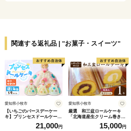
糸満市は、未来への可能性あふれるまちです。西崎町
や潮崎町など広大な埋め立て事業により工業団地、新興
住宅街が形成され、最近は大型ホテルの進出もあり、観
光にも力を入れています。新たに国道331号の4車線開
関連する返礼品 | "お菓子・スイーツ"
通により、那覇空港との時間距離が15分～20分と短く
なり、多くの企業誘致も見込まれています。また、農漁
業も盛んですが、特に卸売市場を整備し、水産物の国際
的物流拠点を目指しています。
このように糸満市は、平和と伝統と未来が交差する発
展の可能性を大きく秘めたまちです。糸満市でたくさん
の再発見をし、魅力を楽しむとともに、今後の新しい糸
愛知県小牧市
愛知県小牧市
満市にご注目ください。
【いちごのバースデーケー
厳選 和三盆ロールケーキ
キ】プリンセスドールケーキ
「北海道産生クリーム巻き」
日時指定可 スイーツ デザー
または「北海道産粒あん巻
21,000
15,000
円
円
ト 洋菓子 お取り寄せ 愛知県
き」（サイズ：レギュラー）