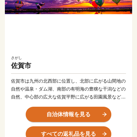
さがし
佐賀市
佐賀市は九州の北西部に位置し、北部に広がる山間地の
自然や温泉・ダム湖、南部の有明海の豊穣な干潟などの
自然、中心部の広大な佐賀平野に広がる田園風景など豊
かな自然を有しています。
また、「熱気球の街」と呼ばれ、秋には、国内最大の熱
自治体情報を見る
気球イベント「佐賀インターナショナルバルーンフェス
タ」を開催し、沢山の熱気球が広大な佐賀平野を彩りま
すべての返礼品を見る
す。