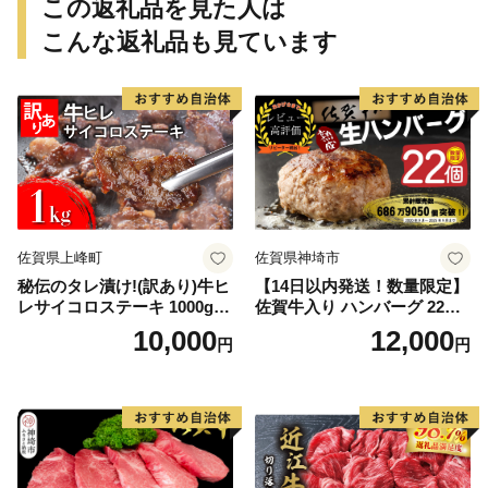
この返礼品を見た人は
こんな返礼品も見ています
佐賀県上峰町
佐賀県神埼市
秘伝のタレ漬け!(訳あり)牛ヒ
【14日以内発送！数量限定】
レサイコロステーキ 1000g
佐賀牛入り ハンバーグ 22個
【B-1098-AS】
2.6kg(120g×22個)【佐賀牛
10,000
12,000
円
円
黒毛和牛 ブランド牛 九州 ハ
ンバーグ 牛肉 豚肉 国産 お弁
当 おかず 惣菜 おすすめ 人
気】(H083106)