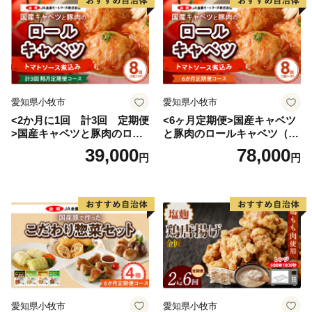
愛知県小牧市
愛知県小牧市
<2か月に1回 計3回 定期便
<6ヶ月定期便>国産キャベツ
>国産キャベツと豚肉のロー
と豚肉のロールキャベツ（4P
ルキャベツ（4P入り）
入り）
39,000
78,000
円
円
愛知県小牧市
愛知県小牧市