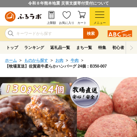
令和８年熊本地震 災害支援寄付受付について
上限額
お気に入り
カート
メニュー
検索
トップ
ランキング
返礼品一覧
まち一覧
特集
初心者ガイド
ホーム
ものから探す
お肉
牛肉
【牧場直送】佐賀産牛柔らかハンバーグ 24個：B350-007