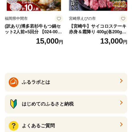
福岡県中間市
宮崎県えびの市
(訳あり)博多若杉牛もつ鍋セ
【宮崎牛】サイコロステーキ
ット2人前×5回分 【024-002
赤身＆霜降り 400g(各200g×
7】
１P 計2P) 真空パック 冷凍
15,000
13,000
円
円
ふるラボとは
はじめてのふるさと納税
よくあるご質問