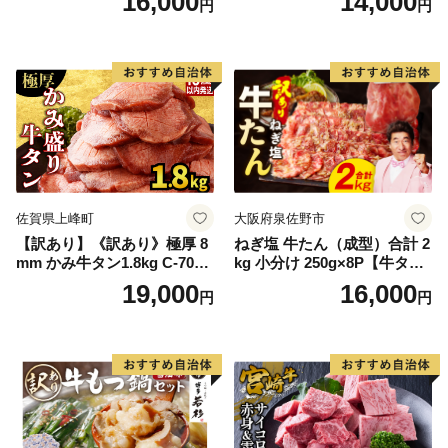
16,000
14,000
円
円
60] 肉 牛肉 精肉 牛たん 牛タ
ン塩 牛たん塩 冷凍 焼肉 BB
Q アウトドア バーベキュー
厚切り タン
佐賀県上峰町
大阪府泉佐野市
【訳あり】《訳あり》極厚 8
ねぎ塩 牛たん（成型）合計 2
mm かみ牛タン1.8kg C-709-
kg 小分け 250g×8P【牛タン
AS
牛肉 焼肉用 薄切り 訳あり サ
19,000
16,000
円
円
イズ不揃い】