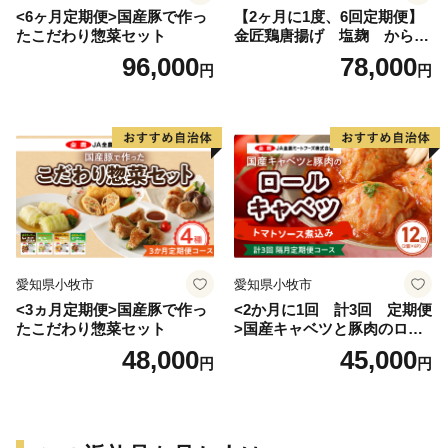
<6ヶ月定期便>国産豚で作っ
【2ヶ月に1度、6回定期便】
たこだわり惣菜セット
金匠鶏唐揚げ 塩麹 からあ
げ
96,000
78,000
円
円
愛知県小牧市
愛知県小牧市
<3ヵ月定期便>国産豚で作っ
<2か月に1回 計3回 定期便
たこだわり惣菜セット
>国産キャベツと豚肉のロー
ルキャベツ（6P入り）
48,000
45,000
円
円