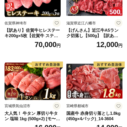
佐賀県神埼市
滋賀県近江八幡市
【訳あり】佐賀牛ヒレステー
【げんさん】近江牛A5ラン
キ200g×5枚【佐賀牛 ステー
ク切落し【500g】【訳あり】
キ ブランド肉 ヒレ肉 フィレ
【DG12W】
70,000
12,000
円
円
肉 ジューシー ヘルシー】(H0
65175)
宮城県気仙沼市
宮崎県都城市
大人気！ 牛タン 厚切り牛タ
国産牛 赤身切り落とし1.8kg
ン 塩味 1kg (500g×2) [モ〜ラ
(450g×4パック)_14-3604
ンド 宮城県 気仙沼市 205646