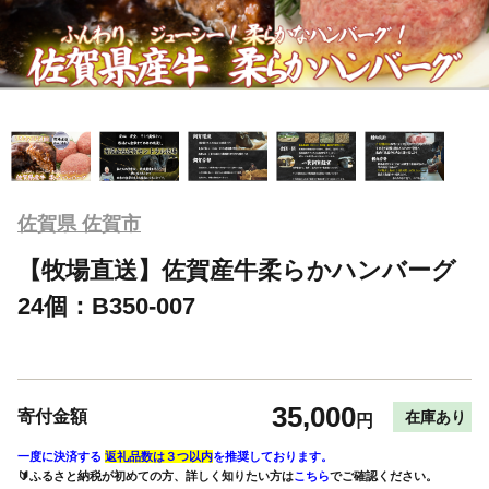
佐賀県 佐賀市
【牧場直送】佐賀産牛柔らかハンバーグ
24個：B350-007
35,000
寄付金額
在庫あり
円
一度に決済する
返礼品数は３つ以内
を推奨しております。
🔰ふるさと納税が初めての方、詳しく知りたい方は
こちら
でご確認ください。