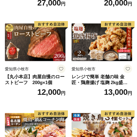
27,000
20,000
円
円
愛知県小牧市
愛知県小牧市
【丸小本店】肉屋自慢のロー
レンジで簡単 老舗の味 金
ストビーフ 200g×1個
匠・鶏唐揚げ 塩麹 2kg盛りセ
ット（500g×4袋） からあげ
12,000
13,000
円
円
レンジ 冷凍 調理済み 味付き
鶏肉 もも肉 旨み ジューシー
老舗 加熱済 温めるだけ 簡単
便利 レンジ 自然解凍 弁当 お
かず 惣菜 食品 おつまみ グル
メ お取り寄せ 小牧市 送料無
料