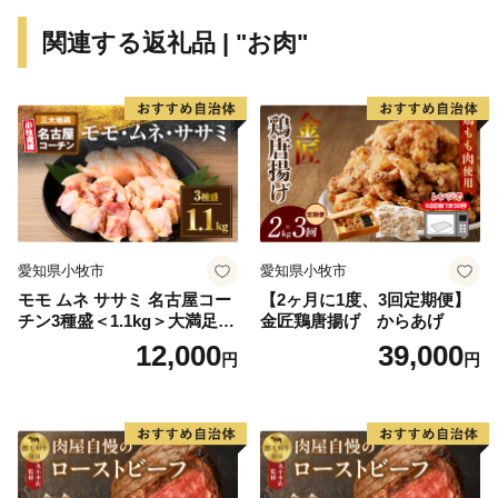
た、農産物の多品目産地でもあります。米どころ新潟を
関連する返礼品 | "お肉"
代表する米はもとより、桃、ぶどう、梨などの果物、野
菜も大変美味しいところです。これらを利用した地酒や
お菓子、特産品も数多くあります。
ご寄附いただいた方には、三条市ならではの自慢の返礼
品をお届けいたします。「ものづくりのまち」を体感し
ていただける返礼品を手に取ったり、豊かな自然の恵み
をご賞味いただき、“さんじょう”の魅力をぜひご体感く
愛知県小牧市
愛知県小牧市
ださい。
モモ ムネ ササミ 名古屋コー
【2ヶ月に1度、3回定期便】
チン3種盛＜1.1kg＞大満足セ
金匠鶏唐揚げ からあげ
ット 地鶏 鶏肉
12,000
39,000
円
円