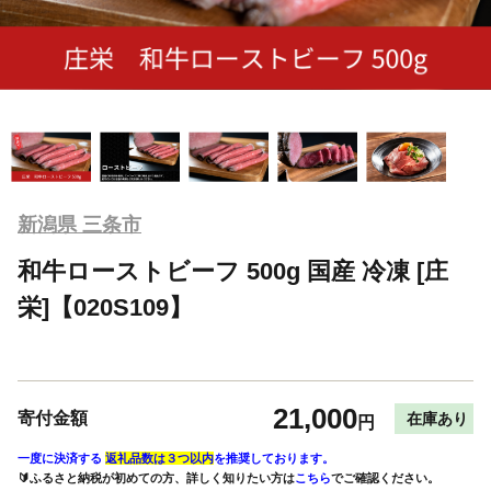
新潟県 三条市
和牛ローストビーフ 500g 国産 冷凍 [庄
栄]【020S109】
21,000
寄付金額
在庫あり
円
一度に決済する
返礼品数は３つ以内
を推奨しております。
🔰ふるさと納税が初めての方、詳しく知りたい方は
こちら
でご確認ください。