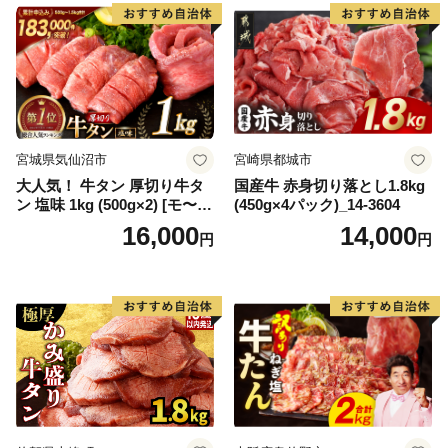
宮城県気仙沼市
宮崎県都城市
大人気！ 牛タン 厚切り牛タ
国産牛 赤身切り落とし1.8kg
ン 塩味 1kg (500g×2) [モ〜ラ
(450g×4パック)_14-3604
ンド 宮城県 気仙沼市 205646
16,000
14,000
円
円
60] 肉 牛肉 精肉 牛たん 牛タ
ン塩 牛たん塩 冷凍 焼肉 BB
Q アウトドア バーベキュー
厚切り タン