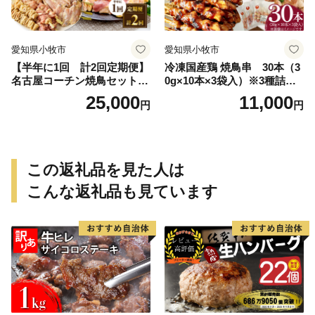
愛知県小牧市
愛知県小牧市
【半年に1回 計2回定期便】
冷凍国産鶏 焼鳥串 30本（3
名古屋コーチン焼鳥セット・
0g×10本×3袋入）※3種詰め
名古屋コーチン鍋&名古屋コ
合わせ 焼き鳥 おつまみ バー
25,000
11,000
円
円
ーチン1羽分セット
ベキュー 小分け 国産 鶏肉 焼
鳥 やきとり 串 惣菜 おかず
晩酌 冷凍 パーティー 便利 食
材 具材 お家居酒屋 詰め合わ
せ
この返礼品を見た人は
こんな返礼品も見ています