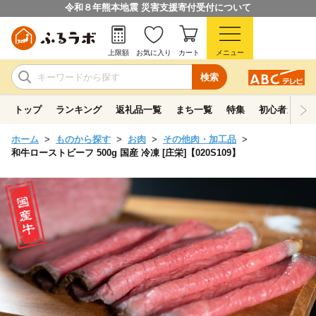
令和８年熊本地震 災害支援寄付受付について
上限額
お気に入り
カート
メニュー
検索
トップ
ランキング
返礼品一覧
まち一覧
特集
初心者ガイド
ホーム
ものから探す
お肉
その他肉・加工品
和牛ローストビーフ 500g 国産 冷凍 [庄栄]【020S109】