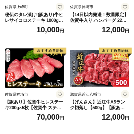
佐賀県上峰町
佐賀県神埼市
秘伝のタレ漬け!(訳あり)牛ヒ
【14日以内発送！数量限定】
レサイコロステーキ 1000g
佐賀牛入り ハンバーグ 22個
【B-1098-AS】
2.6kg(120g×22個)【佐賀牛
10,000
12,000
円
円
黒毛和牛 ブランド牛 九州 ハ
ンバーグ 牛肉 豚肉 国産 お弁
当 おかず 惣菜 おすすめ 人
気】(H083106)
佐賀県神埼市
滋賀県近江八幡市
【訳あり】佐賀牛ヒレステー
【げんさん】近江牛A5ラン
キ200g×5枚【佐賀牛 ステー
ク切落し【500g】【訳あり】
キ ブランド肉 ヒレ肉 フィレ
【DG12W】
70,000
12,000
円
円
肉 ジューシー ヘルシー】(H0
65175)