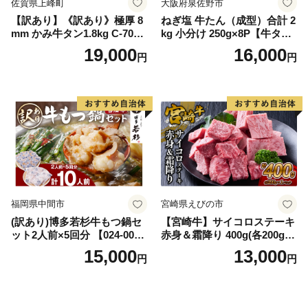
佐賀県上峰町
大阪府泉佐野市
【訳あり】《訳あり》極厚 8
ねぎ塩 牛たん（成型）合計 2
mm かみ牛タン1.8kg C-709-
kg 小分け 250g×8P【牛タン
AS
牛肉 焼肉用 薄切り 訳あり サ
19,000
16,000
円
円
イズ不揃い】
福岡県中間市
宮崎県えびの市
(訳あり)博多若杉牛もつ鍋セ
【宮崎牛】サイコロステーキ
ット2人前×5回分 【024-002
赤身＆霜降り 400g(各200g×
7】
１P 計2P) 真空パック 冷凍
15,000
13,000
円
円