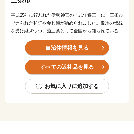
三条市
平成25年に行われた伊勢神宮の「式年遷宮」に、三条市
で造られた和釘や金具類が納められました。鍛冶の伝統
を受け継ぎつつ、燕三条として全国から知られている
「ものづくりのまち」三条市には、打刃物をはじめ、作
業工具、木工製品のほか、キッチン用品、大工道具、測
自治体情報を見る
定器具、園芸用品、アウトドア用品、リビング用品、住
設機器などの金属加工を中心に多様な加工技術が集積し
すべての返礼品を見る
ています。さらに、ものづくりで培われた技術がアウト
ドア用品、キャンプ用品にも活かされています。アウト
ドア用品やキャンプ用品を生産するメーカーが本社を置
お気に入りに追加する
き、キャンプ場も各所にあることから、アウトドアの聖
地としても知られています。新幹線の燕三条駅は首都圏
からもアクセスがよく、県内外からのキャンパーでにぎ
わっています。
また、三条市は信濃川の豊かな水と肥沃な土壌に恵まれ