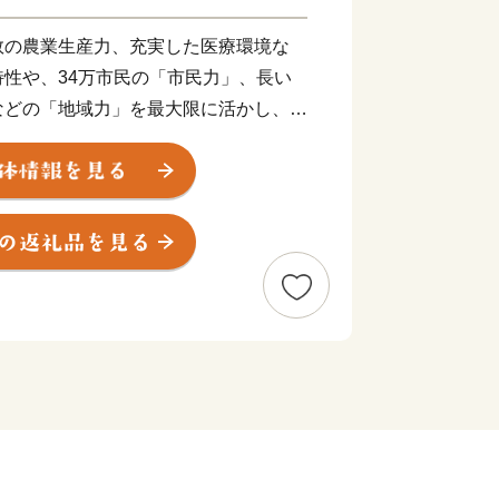
の農業生産力、充実した医療環境な
性や、34万市民の「市民力」、長い
などの「地域力」を最大限に活かし、市
全・安心なまちづくりを進めています。
あたっては、全国の賛同者とともに事
ェクトコース と市長一任コースの計14
いただき、多様な本市の特産品や体験サ
意させていただいております。
お住まいの皆様には、「前橋」づくり
、本市在住の皆様におかれても、市外で
々に、前橋市への「ふるさと納税」につ
う、お願い申し上げます。
援を心からお待ちしています。