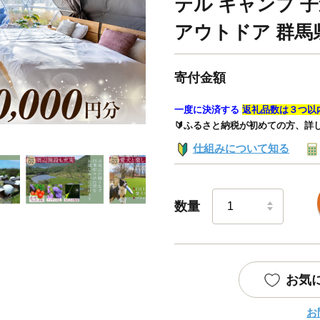
テル キャンプ 
アウトドア 群馬
寄付金額
一度に決済する
返礼品数は３つ以
🔰ふるさと納税が初めての方、詳
仕組みについて知る
数量
お気
お