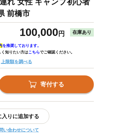
子連れ 女性 キャンプ初心者
県 前橋市
100,000
在庫あり
円
内
を推奨しております。
しく知りたい方は
こちら
でご確認ください。
上限額を調べる
寄付する
に入りに追加する
問い合わせについて