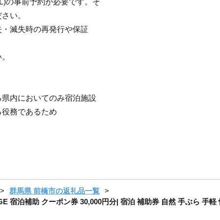
L)の事前予約が必要です。そ
ださい。
失・滅失時の再発行や保証
い。
る県内においてのみ宿泊施設
る役務であるため
群馬県 前橋市の返礼品一覧
LAGE 宿泊補助 クーポン券 30,000円分| 宿泊 補助券 自然 手ぶら 