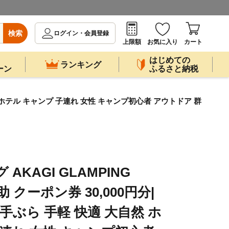
検索
ログイン・会員登録
上限額
お気に入り
カート
はじめての
ランキング
ーン
ふるさと納税
大自然 ホテル キャンプ 子連れ 女性 キャンプ初心者 アウトドア 群
AKAGI GLAMPING
助 クーポン券 30,000円分|
 手ぶら 手軽 快適 大自然 ホ