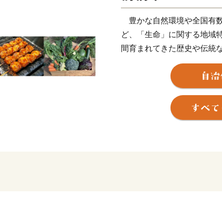
豊かな自然環境や全国有数
ど、「生命」に関する地域特
間育まれてきた歴史や伝統
民誰もが元気に暮らせる安
ふるさと納税制度の実施に
業を推進したい13のプロジ
通りの使い道を掲載させて
ービスを返礼品としてご用
前橋市出身の皆様、全国に
にご協力いただくとともに
ご活躍されている多くの方
いてご案内いただきますよ
全国の皆様からの温かい応