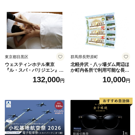
ラン ブッフェ 東京都 お食事
券
東京都目黒区
群馬県長野原町
ウェスティンホテル東京
北軽井沢・八ッ場ダム周辺ほ
『ル・スパ・パリジエン』選
か町内各所で利用可能な長野
べるボディセラピー90分/1名
原町ふるさと感謝券（3,000
132,000
10,000
円
円
円分）【トラベル 観光 旅行
お土産 群馬県 長野原町 北軽
井沢】