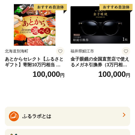
北海道別海町
福井県鯖江市
あとからセレクト【ふるさと
金子眼鏡の全国直営店で使え
ギフト】寄附10万円相当 あ
るメガネ引換券（3万円相
とから選べる！ ギフト いく
当） Bronze
100,000
100,000
円
円
ら ほたて 海鮮 牛肉 別海町
ケーキ アイス （ 後から 選べ
る カタログ カタログポイン
ト カタログギフト あとから
カタログ あとからカタログ
ポイント あとからカタログ
ギフト ふるさと納税 ）
ふるラボとは