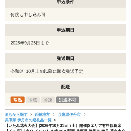
申込条件
何度も申し込み可
申込期日
2026年9月25日まで
発送期日
令和8年10月上旬以降に順次発送予定
配送
常温
冷蔵
冷凍
別送不可
まちから探す
近畿地方
兵庫県伊丹市
兵庫県 伊丹市の返礼品一覧
【いたみ花火大会】(2026年10月31日（土）開催)Sエリア有料観覧席