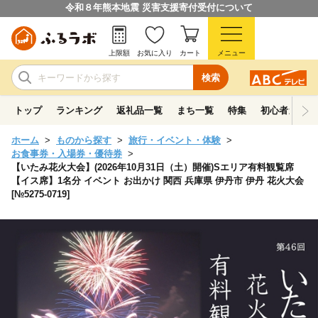
令和８年熊本地震 災害支援寄付受付について
上限額
お気に入り
カート
メニュー
検索
トップ
ランキング
返礼品一覧
まち一覧
特集
初心者ガイド
ホーム
ものから探す
旅行・イベント・体験
お食事券・入場券・優待券
【いたみ花火大会】(2026年10月31日（土）開催)Sエリア有料観覧席
【イス席】1名分 イベント お出かけ 関西 兵庫県 伊丹市 伊丹 花火大会
[№5275-0719]