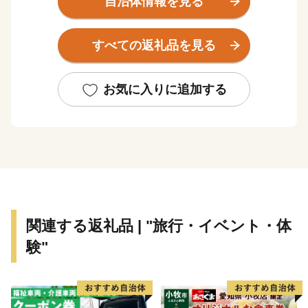
自治体情報を見る
いう2つの川が流れています。都会に近く自然にも癒さ
れる、「便利」と「心休まる居心地の良さ」が共存する
すべての返礼品を見る
街、伊丹。
空港のあるまちとしても知られ、飛行機で全国の主要な
空港に2時間以内に行く事ができます。
お気に入りに追加する
有岡城の城下町として栄え、有岡城廃城後、江戸時代に
は酒造業を基幹産業として発展しました。現在も、400
年の伝統と革新の清酒(せいしゅ)が造られています。
【日本遺産認定】
令和2年6月19日、『 「伊丹諸白」と「灘の生一本」 下
り酒が生んだ銘醸地、伊丹と灘五郷 』 が「日本酒」
関連する返礼品 | "旅行・イベント・体
をテーマにした初の日本遺産に認定されました。8月末
験"
には阪神間日本遺産推進協議会を設立し、神戸市、尼崎
市、西宮市、芦屋市、伊丹市（幹事市）が連携し日本遺
産を推進しています。