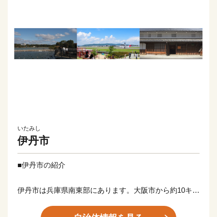
いたみし
伊丹市
■伊丹市の紹介
伊丹市は兵庫県南東部にあります。大阪市から約10キロ
メートルと近く、衛星都市の一つとも位置づけられま
す。地形は全体に平坦で東部に猪名川、西部に武庫川と