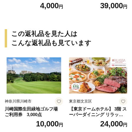
円）
飛騨牛 コース 記念日 お誕生
4,000
39,000
円
円
日 特別な日 完全個室 ノンア
ルコール スパークリングワ
イン 1本付き デザート ドリ
ンク セレブレ お食事券 愛知
県 小牧市 送料無料
この返礼品を見た人は
こんな返礼品も見ています
神奈川県川崎市
東京都文京区
川崎国際生田緑地ゴルフ場
【東京ドームホテル】 3階 ス
ご利用券 3,000点
ーパーダイニング リラッサ
ランチブッフェ お食事券 大
10,000
24,000
円
円
人1名様分 関東 東京 ご利用
券 ランチ 昼食 食事券 レスト