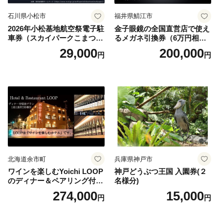
石川県小松市
福井県鯖江市
2026年小松基地航空祭電子駐
金子眼鏡の全国直営店で使え
車券（スカイパークこまつ
るメガネ引換券（6万円相
翼） 駐車場 シャトルバスの
当） Platinum
29,000
200,000
円
円
りばすぐ 石川県 小松市
北海道余市町
兵庫県神戸市
ワインを楽しむYoichi LOOP
神戸どうぶつ王国 入園券(２
のディナー＆ペアリング付宿
名様分)
泊プラン＜デラックスツイン
274,000
15,000
円
円
＞