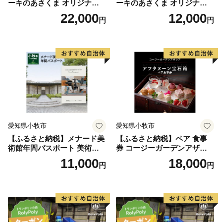
ーキのあさくま オリジナル
ーキのあさくま オリジナル
【伊丹スカイパーク】
お食事券 6000円 お好きなメ
お食事券 3000円 お好きなメ
22,000
12,000
滑走路のすぐ横、猛スピードで滑走・離陸する飛行機を
円
円
ニュー 好きなだけ コーンス
ニュー 好きなだけ コーンス
間近で見られる
ープ カレー サラダ プリン ソ
ープ カレー サラダ プリン ソ
フトクリーム デザート 愛知
フトクリーム デザート 愛知
長さ1.2キロメートル、幅80メートルの公園。
県 小牧店 小牧市 チケット 送
県 小牧店 小牧市 チケット 送
料無料
料無料
【昆陽池（こやいけ）公園】
昆陽池は伊丹市民のオアシス、都市部では珍しい渡り鳥
の飛来地です。
公園内には、生きた昆虫を観察できる「昆虫館」と「チ
ョウの温室」があります。
愛知県小牧市
愛知県小牧市
【ふるさと納税】メナード美
【ふるさと納税】ペア 食事
術館年間パスポート 美術館
券 コージーガーデンアザレ
メナード アート
ア アフタヌーン宝石箱 ホテ
11,000
18,000
円
円
ル特製 デザート 6種類 サン
ドウィッチ コーヒー または
紅茶 スイーツ アフタヌーン
ティー チケット 券 2名様分
お祝 誕生日 記念日 名鉄小牧
ホテル 愛知県 小牧市 送料無