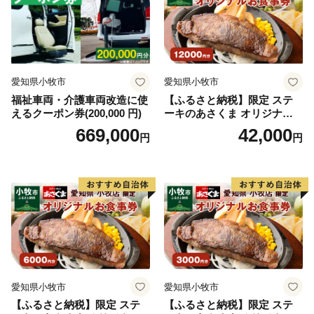
【安全・安心なまち】
1,200台に増設した見守りカメラと地域ボランティアの
協力で登下校中の子どもの見守りをパワーアップ！市民
の安全・安心を守るため整備したカメラとビーコン受信
愛知県小牧市
愛知県小牧市
器で、発信器を持った子どもや認知症高齢者の居場所を
福祉車両・介護車両改造に使
【ふるさと納税】限定 ステ
保護者のスマートフォンなどにお知らせするサービス
えるクーポン券(200,000 円)
ーキのあさくま オリジナル
「まちなかミマモルメ」を実施しています。
お食事券 12000円 お好きなメ
669,000
42,000
円
円
ニュー 好きなだけ コーンス
ープ カレー サラダ プリン ソ
フトクリーム デザート 愛知
■伊丹市の見どころ
県 小牧店 小牧市 チケット 送
料無料
【旧岡田家住宅・酒蔵】
江戸時代前期(1674年)に建てられた店舗(町家)と酒蔵で
す。
現存する国内最古の酒蔵として国の重要文化財に指定さ
れています（平成4年1月21日）。
愛知県小牧市
愛知県小牧市
【ふるさと納税】限定 ステ
【ふるさと納税】限定 ステ