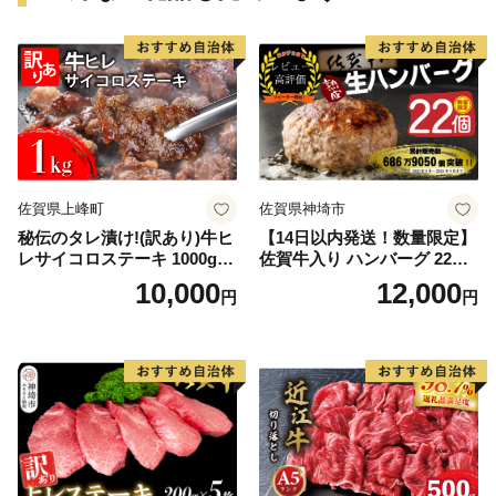
佐賀県上峰町
佐賀県神埼市
秘伝のタレ漬け!(訳あり)牛ヒ
【14日以内発送！数量限定】
レサイコロステーキ 1000g
佐賀牛入り ハンバーグ 22個
【B-1098-AS】
2.6kg(120g×22個)【佐賀牛
10,000
12,000
円
円
黒毛和牛 ブランド牛 九州 ハ
ンバーグ 牛肉 豚肉 国産 お弁
当 おかず 惣菜 おすすめ 人
気】(H083106)