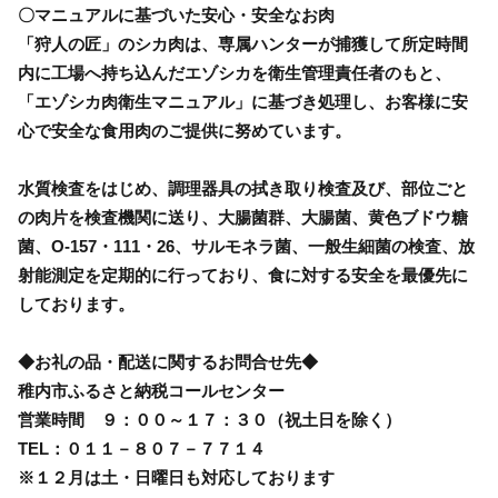
〇マニュアルに基づいた安心・安全なお肉
「狩人の匠」のシカ肉は、専属ハンターが捕獲して所定時間
内に工場へ持ち込んだエゾシカを衛生管理責任者のもと、
「エゾシカ肉衛生マニュアル」に基づき処理し、お客様に安
心で安全な食用肉のご提供に努めています。
水質検査をはじめ、調理器具の拭き取り検査及び、部位ごと
の肉片を検査機関に送り、大腸菌群、大腸菌、黄色ブドウ糖
菌、O-157・111・26、サルモネラ菌、一般生細菌の検査、放
射能測定を定期的に行っており、食に対する安全を最優先に
しております。
◆お礼の品・配送に関するお問合せ先◆
稚内市ふるさと納税コールセンター
営業時間 ９：００～１７：３０（祝土日を除く）
TEL：０１１－８０７－７７１４
※１２月は土・日曜日も対応しております