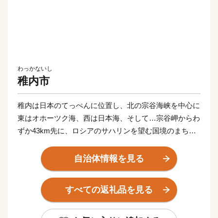
わっかないし
稚内市
稚内は日本のてっぺんに位置し、北の宗谷海峡を中心に
東はオホーツク海、西は日本海、そして…宗谷岬からわ
ずか43km先に、ロシアのサハリンを望む国境のまちで
す。また、稚内は美しい自然景観も自慢です。宗谷岬の
背後に広がる宗谷丘陵には、北海道遺産である周氷河地
自治体情報を見る
形、57基の風車群、最北の白い道、これらは“圧巻”で
す！夏は平均20℃前後と冷涼な気候なので避暑地には最
すべての返礼品を見る
適ですし、冬はマイナス5℃前後と最北の地でありなが
ら、あまり寒くはありません。お越しの際には、是非ゆ