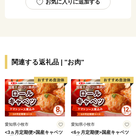
っくり稚内の味覚・気候・自然などをご堪能ください。
お気に入りに追加する
【稚内市の観光情報・イベントについて】
◆初日の出inてっぺん ・・・ １月１日
◆宗谷ふれあい公園スノーランド ・・・ ２月１日
～末日
◆JAPAN CUP 全国犬ぞり稚内大会 ・・・ ２月下
旬
関連する返礼品 | "お肉"
◆日本最北端わっかない白夜祭 ・・・ ６月中旬
◆南中ソーラン全国交流祭 in 稚内 ・・・ ７月下
旬
◆稚内みなと南極まつり ・・・ ８月上旬
◆日本最北端わっかない平和マラソン ・・・ ９月
上旬
愛知県小牧市
愛知県小牧市
<3ヵ月定期便>国産キャベツ
<6ヶ月定期便>国産キャベツ