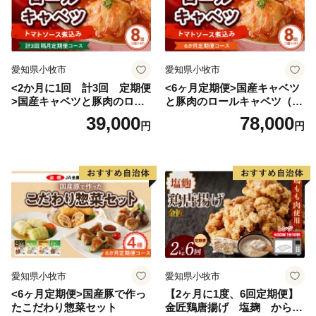
愛知県小牧市
愛知県小牧市
<2か月に1回 計3回 定期便
<6ヶ月定期便>国産キャベツ
>国産キャベツと豚肉のロー
と豚肉のロールキャベツ（4P
ルキャベツ（4P入り）
入り）
39,000
78,000
円
円
愛知県小牧市
愛知県小牧市
<6ヶ月定期便>国産豚で作っ
【2ヶ月に1度、6回定期便】
たこだわり惣菜セット
金匠鶏唐揚げ 塩麹 からあ