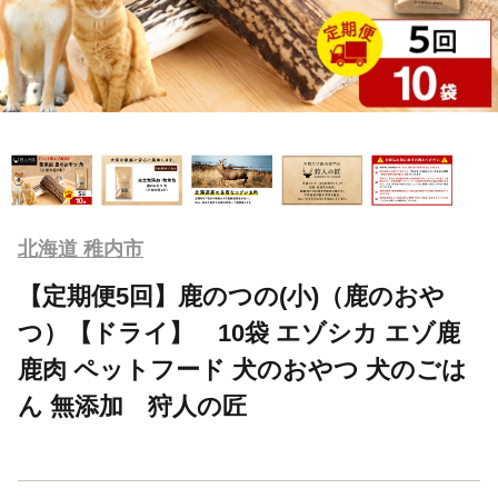
北海道 稚内市
【定期便5回】鹿のつの(小)（鹿のおや
つ）【ドライ】 10袋 エゾシカ エゾ鹿
鹿肉 ペットフード 犬のおやつ 犬のごは
ん 無添加 狩人の匠