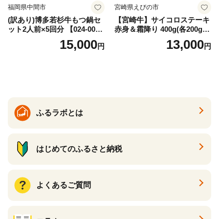
福岡県中間市
宮崎県えびの市
(訳あり)博多若杉牛もつ鍋セ
【宮崎牛】サイコロステーキ
ット2人前×5回分 【024-002
赤身＆霜降り 400g(各200g×
7】
１P 計2P) 真空パック 冷凍
15,000
13,000
円
円
ふるラボとは
はじめてのふるさと納税
よくあるご質問