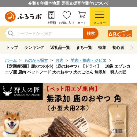
令和８年熊本地震 災害支援寄付受付について
上限額
お気に入り
カート
メニュー
検索
トップ
ランキング
返礼品一覧
まち一覧
特集
初心者ガイド
ホーム
ものから探す
お肉
羊肉・鴨肉・ジビエ
【定期便5回】鹿のつの(小)（鹿のおやつ）【ドライ】 10袋 エゾシカ
エゾ鹿 鹿肉 ペットフード 犬のおやつ 犬のごはん 無添加 狩人の匠