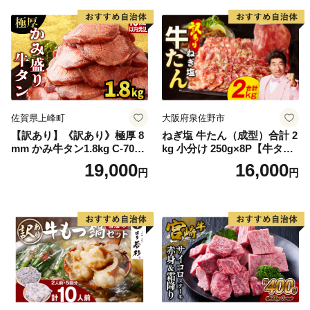
厚切り タン
佐賀県上峰町
大阪府泉佐野市
【訳あり】《訳あり》極厚 8
ねぎ塩 牛たん（成型）合計 2
mm かみ牛タン1.8kg C-709-
kg 小分け 250g×8P【牛タン
AS
牛肉 焼肉用 薄切り 訳あり サ
19,000
16,000
円
円
イズ不揃い】