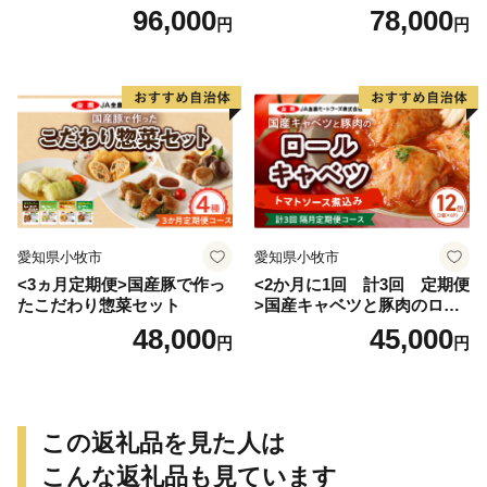
げ
96,000
78,000
円
円
愛知県小牧市
愛知県小牧市
<3ヵ月定期便>国産豚で作っ
<2か月に1回 計3回 定期便
たこだわり惣菜セット
>国産キャベツと豚肉のロー
ルキャベツ（6P入り）
48,000
45,000
円
円
この返礼品を見た人は
こんな返礼品も見ています