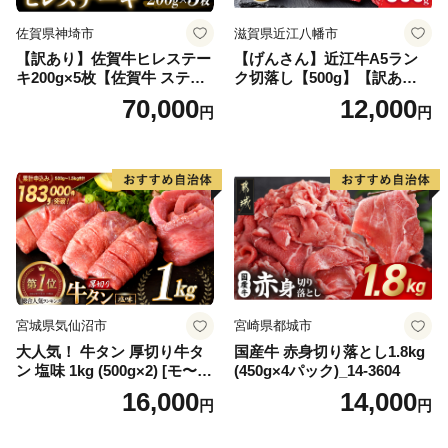
佐賀県神埼市
滋賀県近江八幡市
【訳あり】佐賀牛ヒレステー
【げんさん】近江牛A5ラン
キ200g×5枚【佐賀牛 ステー
ク切落し【500g】【訳あり】
キ ブランド肉 ヒレ肉 フィレ
【DG12W】
70,000
12,000
円
円
肉 ジューシー ヘルシー】(H0
65175)
宮城県気仙沼市
宮崎県都城市
大人気！ 牛タン 厚切り牛タ
国産牛 赤身切り落とし1.8kg
ン 塩味 1kg (500g×2) [モ〜ラ
(450g×4パック)_14-3604
ンド 宮城県 気仙沼市 205646
16,000
14,000
円
円
60] 肉 牛肉 精肉 牛たん 牛タ
ン塩 牛たん塩 冷凍 焼肉 BB
Q アウトドア バーベキュー