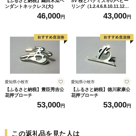
【ふるさと納税】織田木瓜ペ
SV 桜とハナミズキのベビー
ンダントネックレス(大)
リング（1.2.4.6.8.10.11.12
月）
46,000
43,000
円
円
愛知県小牧市
愛知県小牧市
【ふるさと納税】豊臣秀吉公
【ふるさと納税】徳川家康公
花押ブローチ
花押ブローチ
53,000
53,000
円
円
この返礼品を見た人は