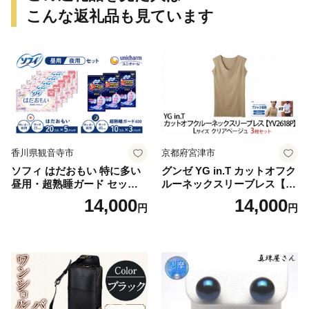
こんな返礼品も見ています
香川県観音寺市
京都府宮津市
ソフィ はだおもい 特に多い
グンゼ YG in.T カットオフク
昼用・超熟睡ガード セット
ルーネックスリーブレス【Y
羽付き ナプキン 生理用品 サ
V2618P】Lサイズ クリアベ
14,000
14,000
円
円
ニタリー ユニ・チャーム
ージュ3枚セット [№5716-04
32]