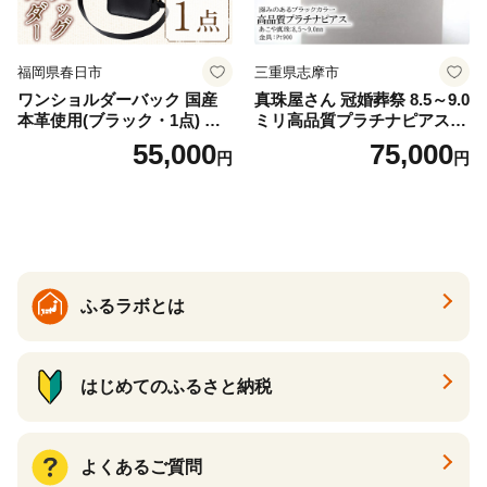
福岡県春日市
三重県志摩市
ワンショルダーバック 国産
真珠屋さん 冠婚葬祭 8.5～9.0
本革使用(ブラック・1点) 鞄
ミリ高品質プラチナピアス P
バック バッグ カバン レザー
t900 志摩産アコヤ真珠 ブラ
55,000
75,000
円
円
国産 日本製 牛革 黒 革 革製
ックパール 黒真珠
品 手作り 男性 女性 レディー
ス メンズ【ksg1307-bk】【Z
enis】
ふるラボとは
はじめてのふるさと納税
よくあるご質問