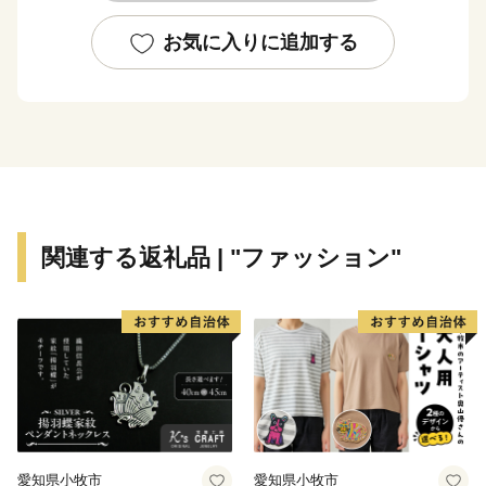
【ご注意】
※返礼品の選択は、20品までとさせていただきます。
お気に入りに追加する
※返礼品のお届けには1～2ヶ月程度かかることがありま
す。
※寄附につきましては、年度内の回数制限は現在設けて
おりません。
※寄附者様のご都合で配送保管期間内に返礼品を受け取
れなかった場合、権利放棄とみなし、再発送はできませ
んので、ご了承ください。なお、発送予定期間内での長
関連する返礼品 | "ファッション"
期不在がある場合は必ず「atsugi@furusato-
supports.com」のメールアドレスにご連絡ください。
※返礼品の送付のため、寄附をしていただいた方の、御
住所、お名前、電話番号を返礼品送付業者にお知らせす
ることになりますので、あらかじめ御了承願います。
※返礼品の送付は、厚木市外にお住まいの方に限らせて
いただきます。
※返礼品の写真はイメージです。
愛知県小牧市
愛知県小牧市