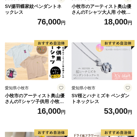
※書類につきましては圧着はがきのみお届けします。封
SV揚羽蝶家紋ペンダントネ
小牧市のアーティスト奥山優
書でのお届けはいたしませんのでご注意ください。
ックレス
さんのTシャツ大人用 小牧市
制70周年記念
76,000
18,000
円
円
厚木市内にお住まいの方への返礼品送付の取りやめにつ
いて
厚木市では、平成31年4月1日の総務省告示により、
「自団体住民に返礼品等を提供しないこと」とされたこ
とを受け、
令和元年5月31日以降の市内在住の方からの寄附に対す
る返礼品の発送を取りやめることといたしました。
※返礼品の送付を伴わない厚木市への寄附およびふるさ
愛知県小牧市
愛知県小牧市
と納税制度による税額控除は可能です。
小牧市のアーティスト奥山優
SV桜とハナミズキ ペンダン
さんのTシャツ子供用 小牧市
トネックレス
制70周年記念
16,000
53,000
円
円