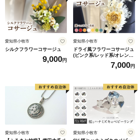
愛知県小牧市
愛知県小牧市
シルクフラワーコサージュ
ドライ風フラワーコサージュ
(ピンク系/レッド系/オレンジ
9,000
円
系/ホワイト系/イエロー系/グ
7,000
円
リーン系/ブルー系）
愛知県小牧市
愛知県小牧市