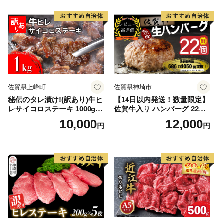
佐賀県上峰町
佐賀県神埼市
秘伝のタレ漬け!(訳あり)牛ヒ
【14日以内発送！数量限定】
レサイコロステーキ 1000g
佐賀牛入り ハンバーグ 22個
【B-1098-AS】
2.6kg(120g×22個)【佐賀牛
10,000
12,000
円
円
黒毛和牛 ブランド牛 九州 ハ
ンバーグ 牛肉 豚肉 国産 お弁
当 おかず 惣菜 おすすめ 人
気】(H083106)