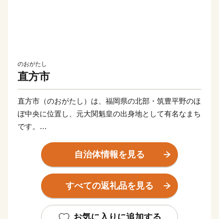
のおがたし
直方市
直方市（のおがたし）は、福岡県の北部・筑豊平野のほ
ぼ中央に位置し、元大関魁皇の出身地として有名なまち
です。
父なる福智山と母なる遠賀川に代表される豊かな自然に
自治体情報を見る
恵まれ、春には約13万本のチューリップが咲き誇りま
す。また、江戸時代は直方藩の城下町として、明治以降
すべての返礼品を見る
は石炭業や鉄工業で筑豊炭田の中心都市として栄えるな
ど、深い歴史も息づいています。
お気に入りに追加する