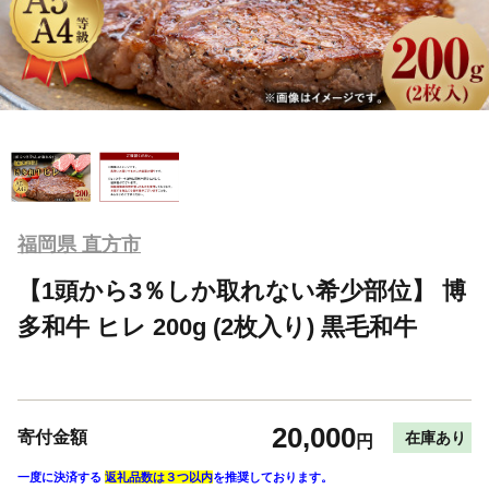
福岡県 直方市
【1頭から3％しか取れない希少部位】 博
多和牛 ヒレ 200g (2枚入り) 黒毛和牛
20,000
寄付金額
在庫あり
円
一度に決済する
返礼品数は３つ以内
を推奨しております。