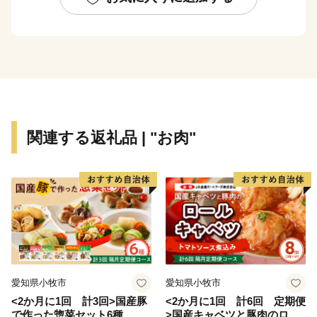
自然と歴史が織り成す直方市。あなたの温かいご支援
を、心よりお待ちしております。
※令和元年6月以降、総務省によるふるさと納税の見直
しにより、直方市内に住所を有する方に対して返礼品の
送付はできません。何卒、ご理解のほどお願い申し上げ
ます。
関連する返礼品 | "お肉"
愛知県小牧市
愛知県小牧市
<2か月に1回 計3回>国産豚
<2か月に1回 計6回 定期便
で作った惣菜セット6種
>国産キャベツと豚肉のロー