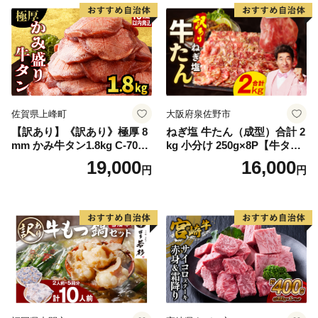
厚切り タン
佐賀県上峰町
大阪府泉佐野市
【訳あり】《訳あり》極厚 8
ねぎ塩 牛たん（成型）合計 2
mm かみ牛タン1.8kg C-709-
kg 小分け 250g×8P【牛タン
AS
牛肉 焼肉用 薄切り 訳あり サ
19,000
16,000
円
円
イズ不揃い】