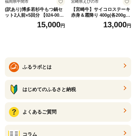
福岡県中間市
宮崎県えびの市
(訳あり)博多若杉牛もつ鍋セ
【宮崎牛】サイコロステーキ
ット2人前×5回分 【024-002
赤身＆霜降り 400g(各200g×
7】
１P 計2P) 真空パック 冷凍
15,000
13,000
円
円
ふるラボとは
はじめてのふるさと納税
よくあるご質問
コラム