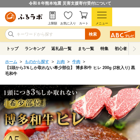
令和８年熊本地震 災害支援寄付受付について
上限額
お気に入り
カート
メニュー
検索
トップ
ランキング
返礼品一覧
まち一覧
特集
初心者ガイド
ホーム
ものから探す
お肉
牛肉
【1頭から3％しか取れない希少部位】 博多和牛 ヒレ 200g (2枚入り) 黒
毛和牛