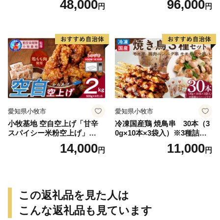
48,000
96,000
円
円
愛知県小牧市
愛知県小牧市
小牧基地 空自空上げ「甘辛
冷凍国産鶏 焼鳥串 30本（3
スパイシー米粉空上げ」
0g×10本×3袋入）※3種詰め
（計2kg 500g×4袋）手羽先
合わせ 焼き鳥 おつまみ バー
14,000
11,000
円
円
風
ベキュー 小分け 国産 鶏肉 焼
鳥 やきとり 串 惣菜 おかず
晩酌 冷凍 パーティー 便利 食
材 具材 お家居酒屋 詰め合わ
せ
この返礼品を見た人は
こんな返礼品も見ています