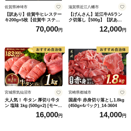
佐賀県神埼市
滋賀県近江八幡市
【訳あり】佐賀牛ヒレステー
【げんさん】近江牛A5ラン
キ200g×5枚【佐賀牛 ステー
ク切落し【500g】【訳あり】
キ ブランド肉 ヒレ肉 フィレ
【DG12W】
70,000
12,000
円
円
肉 ジューシー ヘルシー】(H0
65175)
宮城県気仙沼市
宮崎県都城市
大人気！ 牛タン 厚切り牛タ
国産牛 赤身切り落とし1.8kg
ン 塩味 1kg (500g×2) [モ〜ラ
(450g×4パック)_14-3604
ンド 宮城県 気仙沼市 205646
16,000
14,000
円
円
60] 肉 牛肉 精肉 牛たん 牛タ
ン塩 牛たん塩 冷凍 焼肉 BB
Q アウトドア バーベキュー