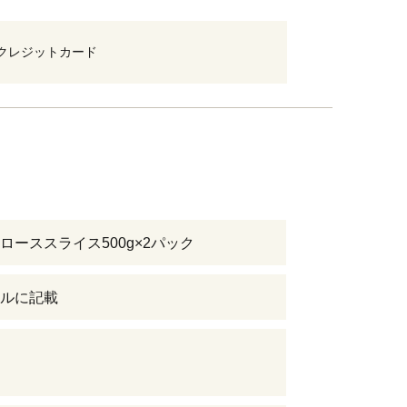
クレジットカード
ローススライス500g×2パック
ルに記載