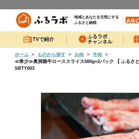
地域とあなたを元気にする
ふるさと納税
ふるラボ
TVで紹介
チャンネル
ホーム
ものから探す
お肉
牛肉
≪希少≫奥洞爺牛ローススライス500g×2パック 【 ふるさと納
SBTY003