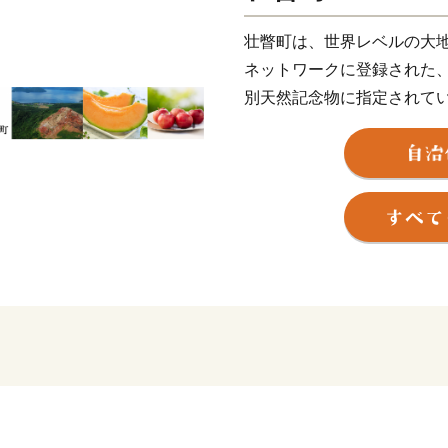
壮瞥町は、世界レベルの大
ネットワークに登録された
別天然記念物に指定されて
ど、 豊富な天然資源に恵ま
的温暖な気候を活かしたり
高級菜豆、米、地熱を利用
生産 する「農業と観光のま
また、昭和の大横綱・北の
物として人気のあるスポー
など町民一丸となった取り組
す。
壮瞥町への皆さまのお越し