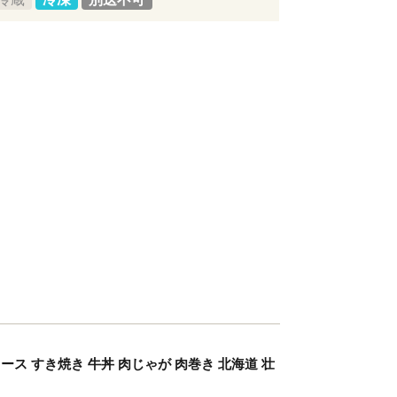
ース すき焼き 牛丼 肉じゃが 肉巻き 北海道 壮