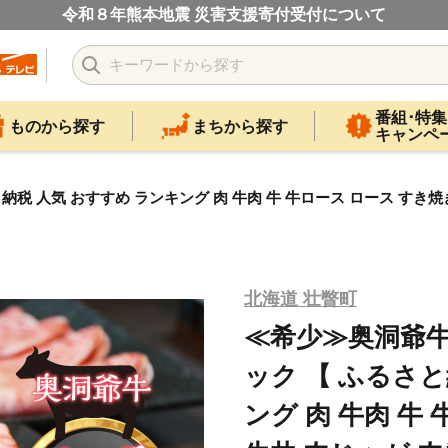
令和８年熊本地震 災害支援寄付受付について
番組･特集
ものから探す
まちから探す
キャンペ
税 人気 おすすめ ランキング 肉 牛肉 牛 牛ロース ロース すき焼
北海道 壮瞥町
≪希少≫奥洞爺牛
ック 【 ふるさと
ング 肉 牛肉 牛