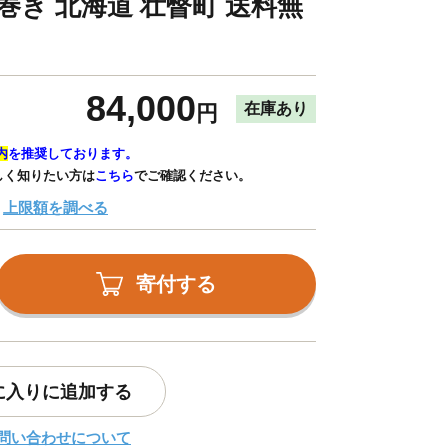
巻き 北海道 壮瞥町 送料無
84,000
在庫あり
円
内
を推奨しております。
しく知りたい方は
こちら
でご確認ください。
上限額を調べる
寄付する
に入りに追加する
問い合わせについて