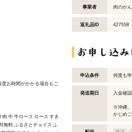
事業者
肉のかん
返礼品ID
427558
申込条件
何度も申
程度お時間がかかる場合もご
。
発送期日
入金確認
※沖縄、
かじめご
牛肉 牛 牛ロース ロース すき
送料無料 ふるさとチョイス ふ
配送
常温