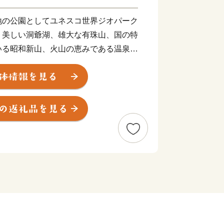
地の公園としてユネスコ世界ジオパーク
、美しい洞爺湖、雄大な有珠山、国の特
いる昭和新山、火山の恵みである温泉な
れています。また、北海道内でも比較
んごやぶどうをはじめとする果樹生産、
した野菜の栽培など多種多様な農作物を
ち」です。
湖の生誕地であるとともに、冬季の呼び
ツ雪合戦を開発し、国内外に普及させる
みは、 まさに壮瞥町の誇れる財産で
を心からお待ちしております。