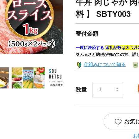
牛丼 肉じゃが 肉
料 】 SBTY003
寄付金額
一度に決済する
返礼品数は３つ以
🔰ふるさと納税が初めての方、詳
仕組みについて知る
数量
お気
お