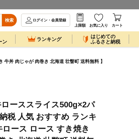
検索
ログイン・会員登録
上限額
お気に入り
カート
はじめての
ランキング
ーン
ふるさと納税
き 牛丼 肉じゃが 肉巻き 北海道 壮瞥町 送料無料 】
ローススライス500g×2パ
納税 人気 おすすめ ランキ
 牛ロース ロース すき焼き