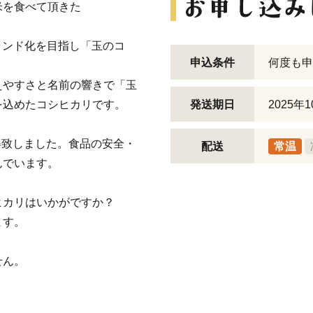
米を食べて頂きた
のブランド化を目指し「玉のコ
申込条件
何度も申
えやすさと名前の響きで「玉
を込めたコシヒカリです。
発送期日
2025
取得致しました。食品の安全・
配送
常温
んでいます。
ヒカリはいかがですか？
ます。
せん。