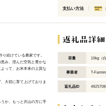
支払い方法
米を作り続けている農家です。
容量
10kg（
の恵み、澄んだ空気と豊かな
によって、お米本来の上質な
事業者
T-Farmi
ず、大切に育て上げておりま
返礼品ID
4925708
ろうか、もっと沢山の方に手