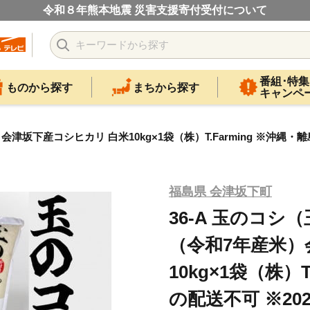
令和８年熊本地震 災害支援寄付受付について
番組･特集
ものから探す
まちから探す
キャンペ
津坂下産コシヒカリ 白米10kg×1袋（株）T.Farming ※沖縄・
福島県 会津坂下町
36-A 玉のコ
（令和7年産米）
10kg×1袋（株）
の配送不可 ※20