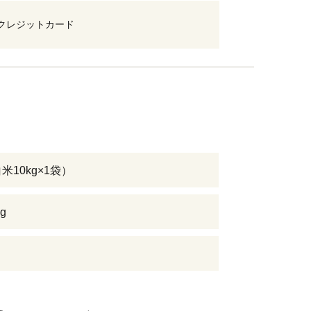
クレジットカード
白米10kg×1袋）
ng