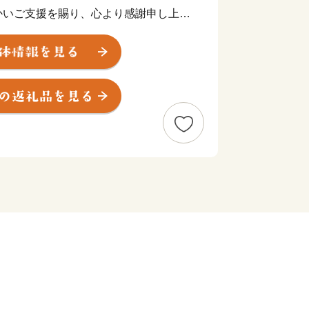
かいご支援を賜り、心より感謝申し上げ
たご寄附は、寄附目的の趣旨に沿って大
の西部に位置し、山々と豊かな水資源に
町です。
ても全国的に知られており、馬刺しはそ
し』とも称されることもあり会津坂下町
育てたコシヒカリなど銘柄米は、甘み・
の美味しさは格別で、毎日食べるご飯だ
米を召し上がってください。