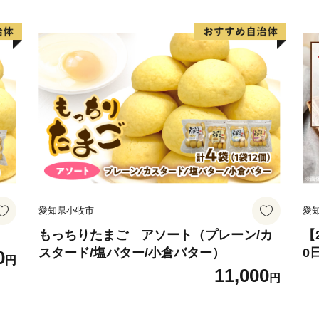
また、大人お洒落な名刺入
なか手に入らない逸品揃い
清酒蔵元さんも活発で、清
は辛党の方でなくても納得
日本酒党なら是非とも飲ん
準備しております。
愛知県小牧市
愛
濃厚クリーミィでミルキー
ったヨーグルトのお酒など
もっちりたまご アソート（プレーン/カ
【
スタード/塩バター/小倉バター）
0
0
円
セ
11,000
このほかにも、二百年もの
円
常
どの発酵食品の数々。