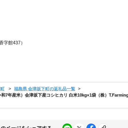
香字館437）
下町
福島県 会津坂下町の返礼品一覧
7年産米）会津坂下産コシヒカリ 白米10kg×1袋（株）T.Farmin