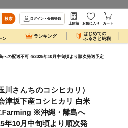
検索
ログイン・会員登録
上限額
お気に入り
カート
はじめての
ランキング
ーン
ふるさと納税
離島への配送不可 ※2025年10月中旬頃より順次発送予定
シ（玉川さんちのコシヒカリ）
会津坂下産コシヒカリ 白米
T.Farming ※沖縄・離島へ
25年10月中旬頃より順次発