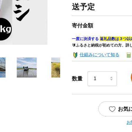
送予定
寄付金額
一度に決済する
返礼品数は３つ以
🔰ふるさと納税が初めての方、詳
仕組みについて知る
数量
お気
お