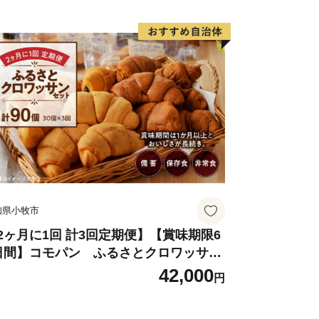
れなど馬の革を使った製品も他ではなか
です。
らかな水で育てられた酒米を使った清酒
の大変美味しいお酒が目白押しです。
でいただきたい全国的な銘柄のお酒もご
知県小牧市
なヨーグルトや、清酒と組み合わせて作
は女性の方にも人気のお品。
2ヶ月に1回 計3回定期便】【賞味期限6
日間】コモパン ふるさとクロワッサン
ット（計90個）／災害用備蓄 保存食 非
42,000
歴史のある醸造さんが作る味噌や醤油な
円
食 防災グッズにも