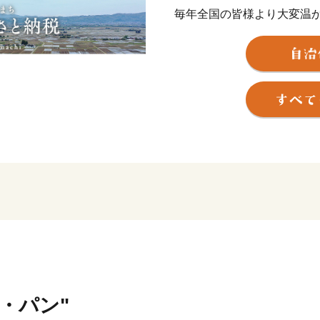
毎年全国の皆様より大変温
ます。
皆さまからご支援頂きまし
切に活用させて頂きます。
会津坂下町は会津穀倉地帯
囲まれた稲づくりの盛んな
主に米・馬刺しの産地とし
の鮮やかな桜色から『桜刺
自慢のひと品です。
さらに、肥よくな田んぼで
食感共に毎年『特Ａ』でそ
米・パン"
からこそ美味しく安全なお