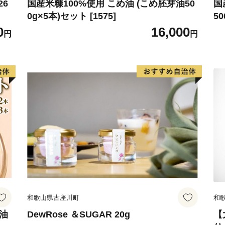
地目別では森林（91.05%）
26
国産米糠100%使用 こめ油 (こめ胚芽油50
国
0g×5本)セット [1575]
50
（0.90%）、道路他（6.5
0
16,000
標高 最高 3,052.6メ
円
円
和歌山県古座川町
和
ダ油
DewRose ＆SUGAR 20g
【