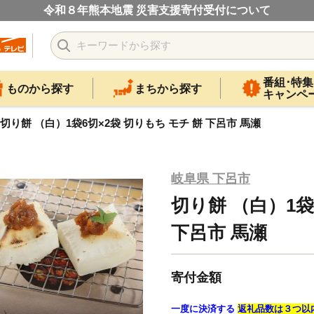
令和８年熊本地震 災害支援寄付受付について
番組･特集
ものから探す
まちから探す
キャンペ
切り餅 （白）1袋6切×2袋 切りもち モチ 餅 下呂市 馬瀬
岐阜県 下呂市
切り餅 （白）1袋
下呂市 馬瀬
寄付金額
一度に決済する
返礼品数は３つ以