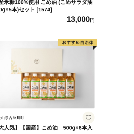
、農用地（1..50%）、宅地
産米糠100%使用 こめ油 (こめサラダ油
0g×5本)セット [1574]
5%）となっています。
13,000
ートル 最低 220メートル
円
歌山県古座川町
大人気】【国産】こめ油 500g×6本入