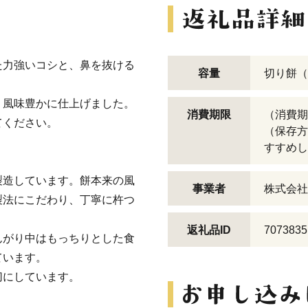
た力強いコシと、鼻を抜ける
容量
切り餅（
、風味豊かに仕上げました。
消費期限
（消費期
てください。
（保存方
すすめし
製造しています。餅本来の風
事業者
株式会社
製法にこだわり、丁寧に杵つ
返礼品ID
7073835
んがり中はもっちりとした食
ています。
切にしています。