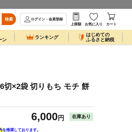
検索
ログイン・会員登録
上限額
お気に入り
カート
はじめての
ランキング
ーン
ふるさと納税
6切×2袋 切りもち モチ 餅
6,000
在庫あり
円
内
を推奨しております。