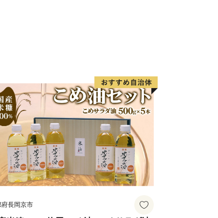
ただいている皆様には、多大なるご迷惑
すが、何卒ご理解とご了承を賜りますよ
------------------
に位置し、北は高山市、南は加茂郡、西
川市と長野県に接しています。
れ、西には馬瀬川があり、周囲には霊峰
ルを越える急峻な山々がそびえ、飛騨木
園なども位置する自然豊かな地域です。
1号やJR高山本線が通り、横断する形
じています。
ートル
、河川に沿った平坦地とゆるやかな斜面
都府長岡京市
地、住宅地などが混在しています。