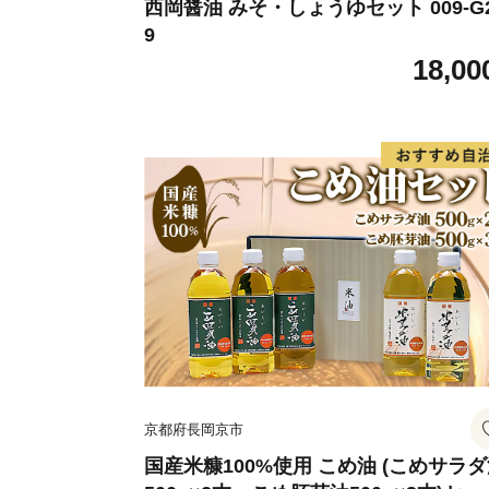
西岡醤油 みそ・しょうゆセット 009-G
9
18,00
京都府長岡京市
国産米糠100%使用 こめ油 (こめサラ