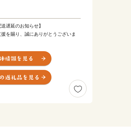
配送遅延のお知らせ】
支援を賜り、誠にありがとうございま
震により被災された皆様に、心よりお見
の一日も早い復旧と、皆様の安全・安心
よりお祈り申し上げます。
一部地域において配送会社の営業停止や
おります。地域によってはご指定のお届
場合がございます。
ては、各配送会社の公式サイトをご確認