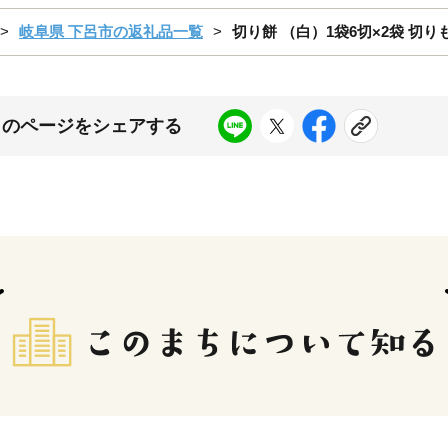
岐阜県 下呂市の返礼品一覧
切り餅 （白）1袋6切×2袋 切りも
このページをシェアする