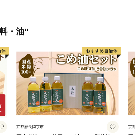
返礼品のお届けをお待ちい
とご心配をおかけいたしま
うお願い申し上げます。
味料・油"
----------------------------------------
下呂市は、岐阜県の中東部
は郡上市、関市、東は中津
ほぼ中央を飛騨川が南へ流
御嶽山をはじめ一千メート
曽川国定公園や県立自然公
また、飛騨川に沿って国道4
で国道256号、257号が通
総面積851.21平方キロメ
山林が全体の約9割を占め
京都府長岡京市
京
を利用して、農業地、商業