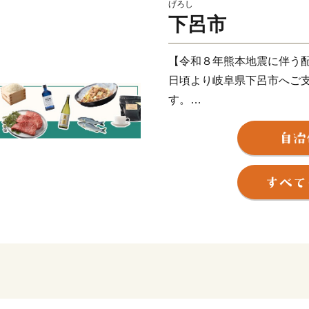
げろし
下呂市
【令和８年熊本地震に伴う
日頃より岐阜県下呂市へご
す。
このたびの令和8年熊本地
舞い申し上げます。被災地
な生活が戻りますことを心
現在、地震の影響により、
配送業務の遅延が発生して
け日に返礼品が到着しない
最新の配送状況につきまし
ください。