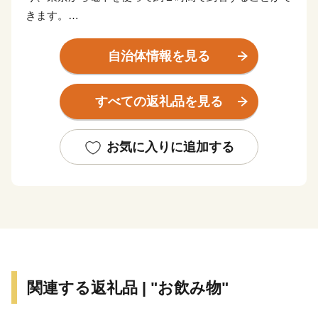
きます。
新幹線の停車駅や東名高速道路のインターチェンジから
のアクセスも非常に良く、東京、京都、大阪、富士山な
自治体情報を見る
ど日本で人気の観光地を周遊する旅の滞在地として便利
な立地にあります。
すべての返礼品を見る
そのため、国内外から毎年2000万人を超える観光客が
訪れます。富士箱根伊豆国立公園の中央に位置し、世界
文化遺産にも登録されている富士山を近くに見ることも
お気に入りに追加する
出来ます。
箱根には、約20種類もある豊富な温泉、明鏡芦ノ湖を
はじめとした美しい自然とそれに調和した多彩な美術
館、100を超える旅館やホテルがあり、また、登山電
車、ケーブルカー、ロープウェイ、遊覧船などのバラエ
ティーに富んだ乗り物、江戸時代の様子を色濃く残す箱
関連する返礼品 | "お飲み物"
根旧街道や伝統工芸品など、様々な魅力を持つ一大リゾ
ートです。