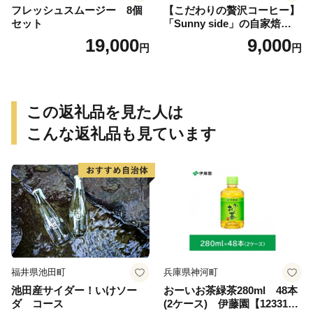
フレッシュスムージー 8個
【こだわりの贅沢コーヒー】
セット
「Sunny side」の自家焙煎珈
琲ブレンド珈琲飲み比べセッ
19,000
9,000
円
円
ト（300g）
この返礼品を見た人は
こんな返礼品も見ています
福井県池田町
兵庫県神河町
池田産サイダー！いけソー
おーいお茶緑茶280ml 48本
ダ コース
(2ケース) 伊藤園【123317