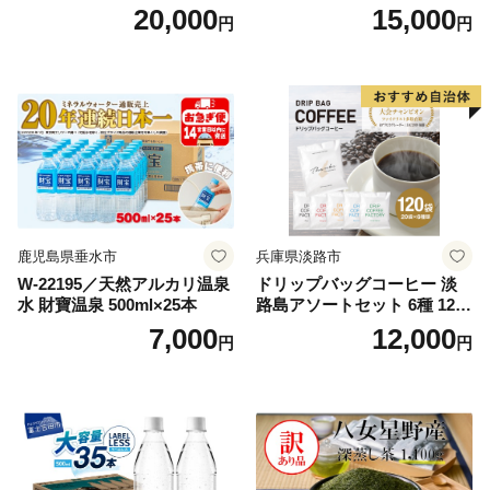
3】
20,000
15,000
円
円
鹿児島県垂水市
兵庫県淡路市
W-22195／天然アルカリ温泉
ドリップバッグコーヒー 淡
水 財寶温泉 500ml×25本
路島アソートセット 6種 120
袋 飲み比べ コーヒー
7,000
12,000
円
円