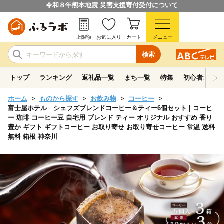
令和８年熊本地震 災害支援寄付受付について
上限額
お気に入り
カート
メニュー
検索
トップ
ランキング
返礼品一覧
まち一覧
特集
初心者ガイド
ホーム
ものから探す
お飲み物
コーヒー
富士屋ホテル シェフズブレンドコーヒー＆ティー6個セット | コーヒ
ー 珈琲 コーヒー豆 自宅用 ブレンド ティー オリジナル おすすめ 香り
豊か ギフト ギフトコーヒー お取り寄せ お取り寄せコーヒー 常温 送料
無料 箱根 神奈川