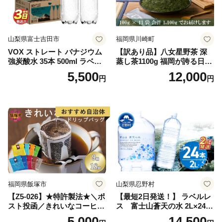
山梨県富士吉田市
福岡県川崎町
VOX ストレート バナジウム
【訳あり品】八女星野茶 深
強炭酸水 35本 500ml ラベル
蒸し茶1100g 福岡が誇る日本
レス【富士吉田市限定カート
茶_ 訳アリ 常温 お茶 茶袋 常
5,500
12,000
円
円
ン】
備品 おちゃ ocha 茶葉 緑茶
飲料 飲み物 八女 茶 日本茶
深むし茶 深蒸し 訳あり お茶
っぱ tea 八女茶 お手軽 簡単
小分け お土産 お取り寄せ グ
ルメ 福岡 九州 福岡県 国産
日本 ふかむし茶 ふかむし 家
庭用 自宅用 ちゃ りょくちゃ
ふかむしちゃ 急須 甘み 川崎
町 送料無料
福岡県飯塚市
山梨県忍野村
【Z5-026】★特許製法★＼ポ
【最短2日発送！】 ラベルレ
スト投函／きれいなコーヒー
ス 富士山蒼天の水 2L×24本
ドリップバッグ9種セット(18
（4ケース）※離島不可 天然
5,000
14,500