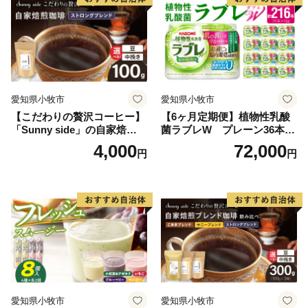
愛知県小牧市
愛知県小牧市
【こだわりの贅沢コーヒー】
【6ヶ月定期便】植物性乳酸
「Sunny side」の自家焙煎珈
菌ラブレW プレーン36本
琲ストロングブレンド（100
（計216本）
4,000
72,000
円
円
g）
愛知県小牧市
愛知県小牧市