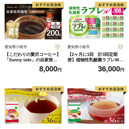
箱根町では、「ふるさと納税制度」を活用し、箱根町
のまちづくりを応援していただける皆様からの寄付を募
っています。
箱根町出身の方や箱根町を訪れたことのある方など、
「箱根ファン」の皆様の応援をお待ちしています。
愛知県小牧市
愛知県小牧市
【こだわりの贅沢コーヒー】
【2ヶ月に1回 計3回定期
「Sunny side」の自家焙煎珈
便】植物性乳酸菌ラブレW
琲こまきブレンド（200g）
プレーン36本（計108本）
8,000
36,000
円
円