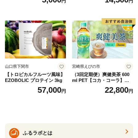
円
円
袋)ゆうパケットでお届け！
水 ミネラルウォーター 水 ペ
ットボトル 2000ml バナジウ
ム天然水 飲料水 軟水 鉱水 国
産 シリカ ミネラル 美容 備蓄
防災 長期保存 富士山 山梨県
忍野村
山口県下関市
宮崎県えびの市
【トロピカルフルーツ風味】
（3回定期便）爽健美茶 600
EZOBOLIC プロテイン 3kg
ml PET【コカ・コーラ】ペ
ットボトル 1ケース(24本) 定
57,000
22,800
円
円
期便 3回(72本) セット お茶
カフェインゼロ ノンカフェ
イン ハトムギ ブレンド茶 宮
崎県 えびの市 送料無料
ふるラボとは