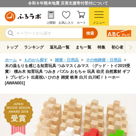
令和８年熊本地震 災害支援寄付受付について
上限額
お気に入り
カート
メニュー
検索
トップ
ランキング
返礼品一覧
まち一覧
特集
初心者ガイド
ホーム
ものから探す
雑貨・日用品
その他雑貨・日用品
木の温もりを感じる知育玩具 つみマスくみマス 〈グッド・トイ2019受
賞〉 積み木 知育玩具 つみき パズル おもちゃ 玩具 幼児 自然素材 ギフ
ト プレゼント 出産祝い ひのき 雑貨 岐阜 白川 白川町 / トーホー
[AWAN001]