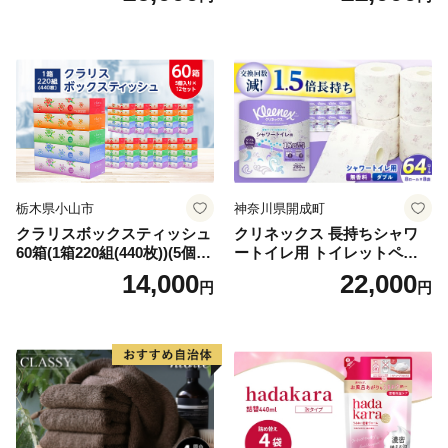
備品 日用雑貨 消耗品 生活必
備蓄 秋田県 能代市 送料無料
需品 備蓄 ペーパー 紙 北海道
《能代製紙》
倶知安町 日用品
栃木県小山市
神奈川県開成町
クラリスボックスティッシュ
クリネックス 長持ちシャワ
60箱(1箱220組(440枚))(5個入
ートイレ用 トイレットペー
り×12セット)【1256759】
パー（ダブル）64ロール(8ロ
14,000
22,000
円
円
ール×8パック) 開成町 トイレ
ットペーパーダブル 日用品
国産 新生活 ダブル SDGs 備
蓄 防災 エコ 消耗品 生活雑貨
生活用品 無香料 トイレット
ペーパー ダブル といれっと
ぺーぱー トイレ クレシア ト
イレットペーパー [BDBH002
-1]