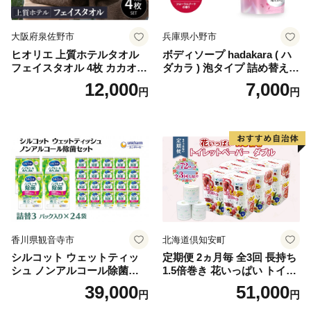
大阪府泉佐野市
兵庫県小野市
ヒオリエ 上質ホテルタオル
ボディソープ hadakara ( ハ
フェイスタオル 4枚 カカオ
ダカラ ) 泡タイプ 詰め替え 4
【タオル 泉州タオル 吸水 普
40ml×4袋 ボディーソープ 泡
12,000
7,000
円
円
段使い 無地 シンプル 日用品
ボディソープ 泡 日用品 消耗
ふわふわ ふかふか 家族 たお
品 バス用品 大容量 いい 匂い
る 一人暮らし】
ボディ 保湿 LION ライオン
泡石鹸 石鹸 兵庫 兵庫県 小野
市
香川県観音寺市
北海道倶知安町
シルコット ウェットティッ
定期便 2ヵ月毎 全3回 長持ち
シュ ノンアルコール除菌詰
1.5倍巻き 花いっぱい トイレ
替（43枚×3P）×24袋 日用品
ットペーパー ダブル 45ｍ 計
39,000
51,000
円
円
おもちゃ 拭き取り 手拭き 外
72ロール 全18種 花柄 プリン
出時 お出かけ時 食事前 緑茶
ト ハーブ 香り付き 日本製 ま