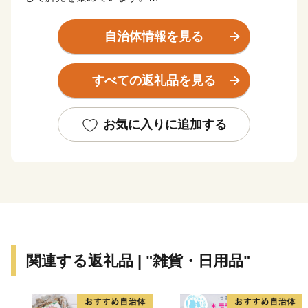
また、豊かな山林資源を生かした木材産業や、山間に流
れる清流が生み出す独特の気候風土を生かした茶の栽培
自治体情報を見る
が盛ん。
『東濃桧(ヒノキ)のまち』『白川茶のまち』としても有
すべての返礼品を見る
名です。
お気に入りに追加する
関連する返礼品 | "雑貨・日用品"