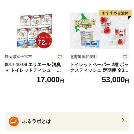
カテキン配合
とめ買い 防災 常備品 ペーパ
ー 消耗品 備蓄 送料無料 北海
道 倶知安町 日用品
静岡県富士宮市
北海道倶知安町
0017-10-06 エリエール 消臭
トイレットペーパー 2種 ボッ
＋ トイレットティシュー し
クスティッシュ 定期便 全3
っかり香るフレッシュクリア
回 日本製 まとめ買い 防災
17,000
53,000
円
円
の香り ダブル 12ロール×6パ
常備品 日用雑貨 消耗品 生活
ック 72ロール 25m トイレ
必需品 大容量 備蓄 リサイク
ットペーパー パルプ100％ 消
ル ティッシュ ペーパー まと
臭 防臭 日用品 消耗品 備蓄
め買い 雑貨 倶知安町
ふるラボとは