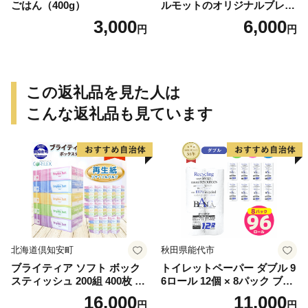
ごはん（400g）
ルモットのオリジナルブレン
ドごはん（820g）
3,000
6,000
円
円
この返礼品を見た人は
こんな返礼品も見ています
北海道倶知安町
秋田県能代市
ブライティア ソフト ボック
トイレットペーパー ダブル 9
スティッシュ 200組 400枚 60
6ロール 12個 × 8パック ブラ
箱 日本製 まとめ買い ティッ
ンカ 再生紙 100％ 芯あり 日
16,000
11,000
円
円
シュ リサイクル 長持 防災 常
用品 消耗品 無香料 生活用品