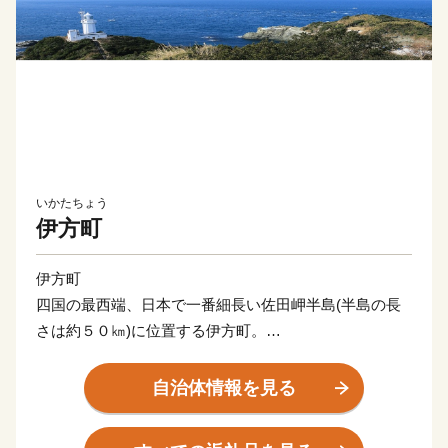
いかたちょう
伊方町
伊方町
四国の最西端、日本で一番細長い佐田岬半島(半島の長
さは約５０㎞)に位置する伊方町。
南の宇和海側はなだらかな白砂の連なる海岸、北の瀬戸
自治体情報を見る
内海側はリアス式海岸を形成しており、年間平均気温
16℃の温暖な海洋性気候に恵まれた伊方町では、段々畑