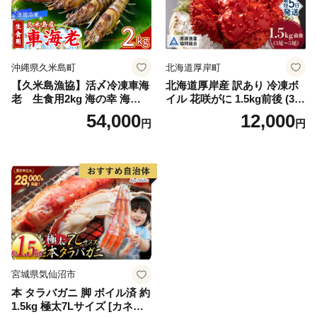
簡単調理 家庭用 ギフト グル
メ
沖縄県久米島町
北海道厚岸町
【久米島漁協】活〆冷凍車海
北海道厚岸産 訳あり 冷凍ボ
老 生食用2kg 海の幸 海鮮
イル 花咲がに 1.5kg前後 (3尾
車えび クルマエビ 高級食材
～5尾入) 蟹 花咲ガニ 魚介類
54,000
12,000
円
円
生食 刺身 鮮度抜群 プリプリ
魚介 [№5863-1090]
甘み 旨味 塩焼き 天ぷら 素揚
げ BBQ シーフード 贈答 贈
り物 お歳暮 お中元
宮城県気仙沼市
本 タラバガニ 脚 ボイル済 約
1.5kg 極太7Lサイズ [カネダ