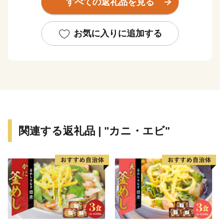
すべての返礼品を見る
で温州みかん、清見タンゴール、デコポンなどの果樹栽
培が盛んです。
天然の好漁場にも恵まれ、高級魚の一本釣りや採介藻、
お気に入りに追加する
底引き網漁業が主に営まれ美しい自然の中に人々の暮ら
しが息づいています。
美しい自然とともに豊かな暮らしが営まれてきた伊方町
ですが、少子高齢化率が県内でも高く、町の将来への不
安感や危機感から、町をあげて地域活性化に取り組んで
います。例えば、県立三崎高校は分校化の危機の中、自
関連する返礼品 | "カニ・エビ"
治体や地元企業との協働イベントなどを通じて、地域の
魅力を積極的に発信。その甲斐あって、分校化の見送り
が決定し、県外からの入学生も順調に増加しています。
ここにしかない自然の恵みと地域コミュニティの絆を活
かして、ふるさとの未来を明るく、元気に！住民みんな
でがんばる伊方町に、ぜひご支援の程よろしくお願いし