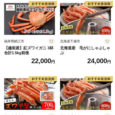
せグルメ 愛知県 小牧市 送料
無料
福井県鯖江市
北海道千歳市
【越前産】紅ズワイガニ 3杯
北海道産 毛がにしゃぶしゃ
合計1.5kg前後
ぶ
22,000
24,000
円
円