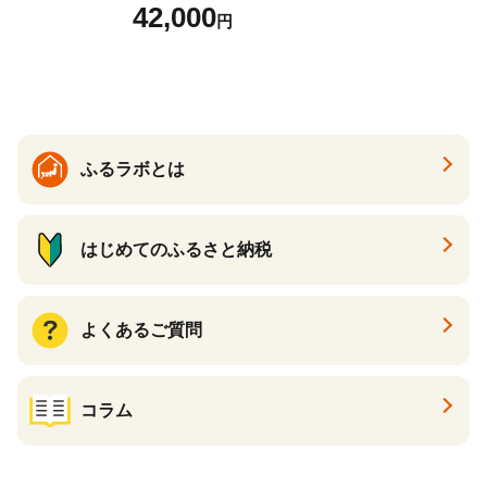
イ 宮城県 気仙沼市 2056432
42,000
円
6] カニ かに 蟹 たらばがに た
らば蟹 タラバ蟹 たらば タラ
バ ボイル
ふるラボとは
はじめてのふるさと納税
よくあるご質問
コラム