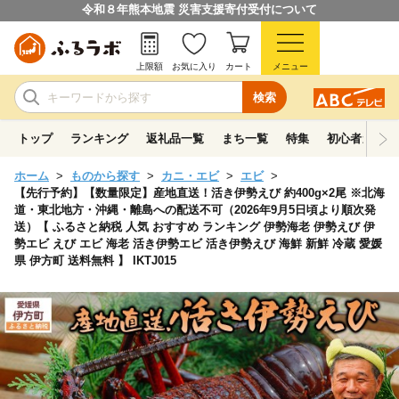
令和８年熊本地震 災害支援寄付受付について
上限額
お気に入り
カート
メニュー
検索
トップ
ランキング
返礼品一覧
まち一覧
特集
初心者ガイド
ホーム
ものから探す
カニ・エビ
エビ
【先行予約】【数量限定】産地直送！活き伊勢えび 約400g×2尾 ※北海
道・東北地方・沖縄・離島への配送不可（2026年9月5日頃より順次発
送）【 ふるさと納税 人気 おすすめ ランキング 伊勢海老 伊勢えび 伊
勢エビ えび エビ 海老 活き伊勢エビ 活き伊勢えび 海鮮 新鮮 冷蔵 愛媛
県 伊方町 送料無料 】 IKTJ015