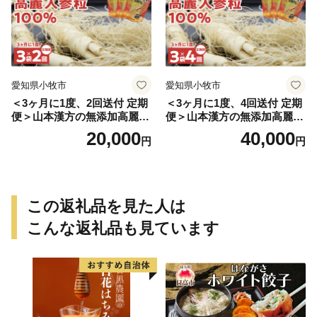
愛知県小牧市
愛知県小牧市
＜3ヶ月に1度、2回送付 定期
＜3ヶ月に1度、4回送付 定期
便＞山本漢方の無添加高麗人
便＞山本漢方の無添加高麗人
参粒
参粒
20,000
40,000
円
円
この返礼品を見た人は
こんな返礼品も見ています