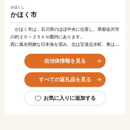
かほくし
かほく市
かほく市は、石川県のほぼ中央に位置し、県都金沢市
の約２０～２５ｋｍ圏内にあります。
西に風光明媚な日本海を望み、北は宝達志水町、東は津
幡町に、南は内灘町に接しています。
地勢については、東から西に向かい、山地、丘陵地、
自治体情報を見る
段丘地、沖積低地、海岸砂丘地で形成されており、北部
では大海川が日本海に、南部では宇ノ気川が河北潟に注
すべての返礼品を見る
いでいます。また、これらの地形と一体となった緑豊か
な自然環境を有しています。
世界的哲学者である西田幾多郎の故郷でもあるかほく
お気に入りに追加する
市には、純粋に哲学をテーマとした世界でも類が無い博
物館「西田幾多郎記念哲学館」があります。また、彼が
大変な猫好きであったことや、姉妹都市メスキルヒ市
（ドイツ）との関係に由来した、猫をテーマとする仮装