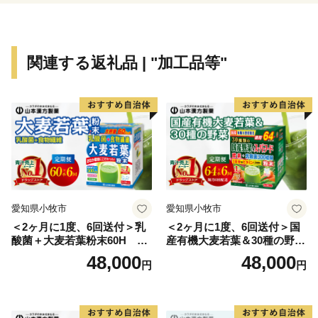
ダンスコンテスト「猫にゃんグランプリ」はかほく市の
夏の風物詩となっています。
また、日本海側有数の縄文貝塚・国指定史跡上山田貝
関連する返礼品 | "加工品等"
塚や、大海西山弥生の里遺跡公園をはじめ、漁具類に込
められた民衆の知恵を紹介する海と渚の博物館があるほ
か、のと里山海道にある道の駅高松では、日本海が一望
できる「夕陽カフェ」を設置し、かほく市のグルメを堪
能しながら夕陽を眺めるスポットとして多くの観光客に
利用されています。
愛知県小牧市
愛知県小牧市
＜2ヶ月に1度、6回送付＞乳
＜2ヶ月に1度、6回送付＞国
酸菌＋大麦若葉粉末60H 山
産有機大麦若葉＆30種の野
本漢方 定期便
菜 山本漢方 定期便
48,000
48,000
円
円