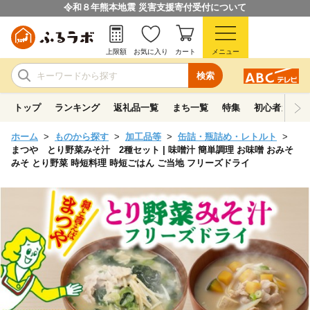
令和８年熊本地震 災害支援寄付受付について
上限額
お気に入り
カート
メニュー
検索
トップ
ランキング
返礼品一覧
まち一覧
特集
初心者ガイド
ホーム
ものから探す
加工品等
缶詰・瓶詰め・レトルト
まつや とり野菜みそ汁 2種セット | 味噌汁 簡単調理 お味噌 おみそ
みそ とり野菜 時短料理 時短ごはん ご当地 フリーズドライ