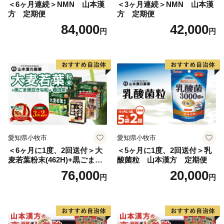
＜6ヶ月連続＞NMN 山本漢
＜3ヶ月連続＞NMN 山本漢
方 定期便
方 定期便
84,000
42,000
円
円
愛知県小牧市
愛知県小牧市
＜6ヶ月に1度、2回送付＞大
＜5ヶ月に1度、2回送付＞乳
麦若葉粉末(462H)+黒ごま黒
酸菌粒 山本漢方 定期便
豆きな粉+ 糖流茶 山本漢
76,000
20,000
円
円
方 定期便