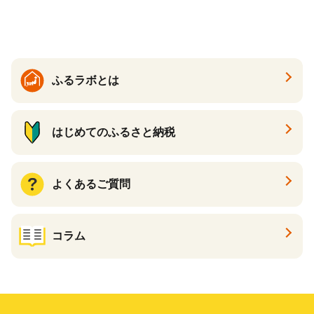
く質 食物繊維 食品 F20E-799
BBQ バーベキュー キャンプ
常備食 緊急 災害 非常食 保存
食 非常時 御歳暮 お歳暮 お中
元 御中元 贈答 プレゼント 贈
り物 ギフト 母の日 お母さん
保存食 非常食 防災 備蓄 長期
ふるラボとは
保存 )【B2-192】
はじめてのふるさと納税
よくあるご質問
コラム