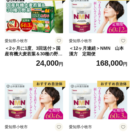
愛知県小牧市
愛知県小牧市
＜2ヶ月に1度、3回送付＞国
＜12ヶ月連続＞NMN 山本
産有機大麦若葉＆30種の野
漢方 定期便
菜 山本漢方 定期便
24,000
168,000
円
円
愛知県小牧市
愛知県小牧市