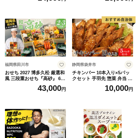
福岡県田川市
静岡県袋井市
おせち 2027 博多久松 厳選和
チキンバー 10本入り×5パッ
風 三段重おせち『高砂』 6.5
クセット 手羽先 惣菜 弁当 お
寸 3段重 2～3人前 おせち料
かず お酒 おつまみ ギフト キ
43,000
10,000
円
円
理 重箱 お正月 冷凍おせち 縁
ャンプ アウトドア キャンプ
起物 祝箸付 福岡 お節 オセチ
飯 保存食 非常食 鶏肉 肉 お
oseti osechi お祝い 迎春おせ
肉 鶏 人気 厳選 静岡県袋井市
ち 本格おせち おせち予約 年
末 年始 お取り寄せ 新春 贅沢
おせち こだわりおせち 惣菜
老舗おせち ふるさと納税お
せち 御節 お節料理 正月 調理
不要 おせち料理2027