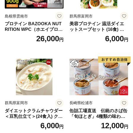
島根県雲南市
群馬県富岡市
プロテイン BAZOOKA NUT
美容プロテイン 温活ダイエ
RITION WPC（ホエイプロテ
ットスープセット (16食) 小
イン）＜プレーン＞ 900g｜
分け スープ 食べ比べ セット
26,000
6,000
円
円
バズーカ岡田監修・植物由来
詰合せ クラムチャウダー チ
の甘味料使用・国内製造 島
ゲ コーン ポタージュ トマト
根県雲南市/株式会社アルプ
温活 ダイエット 美容 プロテ
ロン [AIEN005]
イン 食品 F20E-809
群馬県富岡市
長崎県松浦市
ダイエットクラムチャウダー
缶詰工場直送 伝統のさば缶
＜豆乳仕立て＞(24食入) クラ
「旬ほとぎ」4種類の味わい1
ムチャウダー 豆乳 ダイエッ
2缶( サバ さば 鯖 鯖缶 サバ缶
6,000
12,000
円
円
ト スープ プロテイン たんぱ
さば缶 缶 缶詰 魚 アウトドア