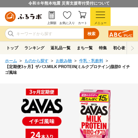
令和８年熊本地震 災害支援寄付受付について
上限額
お気に入り
カート
メニュー
検索
トップ
ランキング
返礼品一覧
まち一覧
特集
初心者ガイド
ホーム
ものから探す
お飲み物
牛乳・乳飲料
【定期便3ヶ月】ザバスMILK PROTEIN(ミルクプロテイン)脂肪0 イチ
ゴ風味