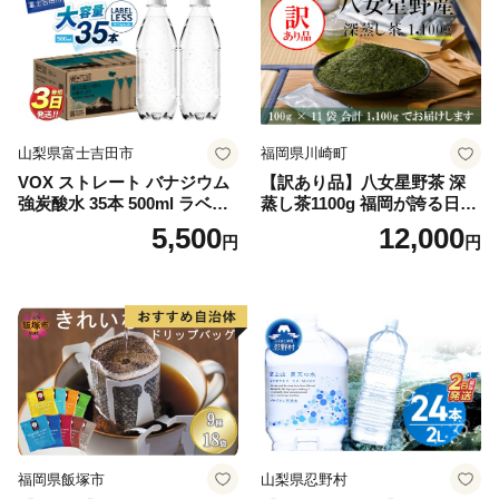
山梨県富士吉田市
福岡県川崎町
VOX ストレート バナジウム
【訳あり品】八女星野茶 深
強炭酸水 35本 500ml ラベル
蒸し茶1100g 福岡が誇る日本
レス【富士吉田市限定カート
茶_ 訳アリ 常温 お茶 茶袋 常
5,500
12,000
円
円
ン】
備品 おちゃ ocha 茶葉 緑茶
飲料 飲み物 八女 茶 日本茶
深むし茶 深蒸し 訳あり お茶
っぱ tea 八女茶 お手軽 簡単
小分け お土産 お取り寄せ グ
ルメ 福岡 九州 福岡県 国産
日本 ふかむし茶 ふかむし 家
庭用 自宅用 ちゃ りょくちゃ
ふかむしちゃ 急須 甘み 川崎
町 送料無料
福岡県飯塚市
山梨県忍野村