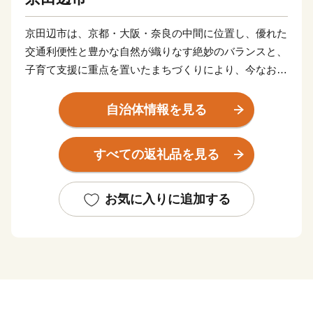
京田辺市は、京都・大阪・奈良の中間に位置し、優れた
交通利便性と豊かな自然が織りなす絶妙のバランスと、
子育て支援に重点を置いたまちづくりにより、今なお人
口が増加しているまちです。古くは筒城宮が遷都された
地として多彩な伝統行事や文化を現代に引き継ぐ一方
自治体情報を見る
で、同志社大学・同志社女子大学や多種多様な企業な
ど、最先端の科学技術を誇る関西文化学術研究都市の一
すべての返礼品を見る
翼を担うまちとして発展し、新旧の文化や知的財産が融
合する新たな文化を創造しています。さらに、新名神高
速道路の全線開通によって、高速道路網の結節点となる
お気に入りに追加する
本市は、北陸新幹線の新駅設置など、未来に向け大きな
ポテンシャルを秘めたまちとして発展を続けています。