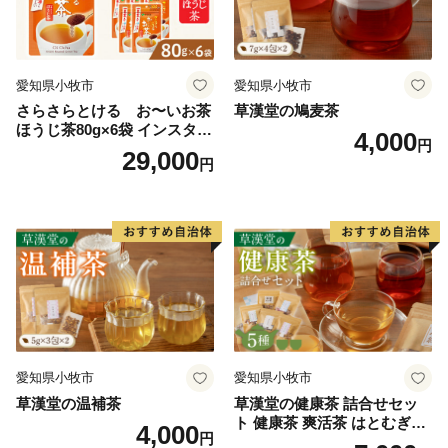
愛知県小牧市
愛知県小牧市
さらさらとける お〜いお茶
草漢堂の鳩麦茶
ほうじ茶80g×6袋 インスタン
4,000
円
トほうじ茶 粉末ほうじ茶 粉
29,000
円
末茶 おーいお茶 粉末緑茶
愛知県小牧市
愛知県小牧市
草漢堂の温補茶
草漢堂の健康茶 詰合せセッ
ト 健康茶 爽活茶 はとむぎ茶
4,000
円
温補茶 健食茶 和漢紅茶 お茶