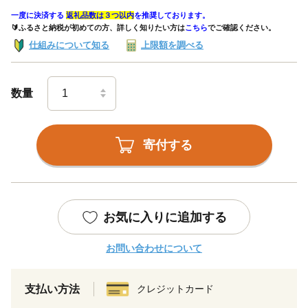
一度に決済する
返礼品数は３つ以内
を推奨しております。
🔰ふるさと納税が初めての方、詳しく知りたい方は
こちら
でご確認ください。
仕組みについて知る
上限額を調べる
数量
寄付する
お気に入りに追加する
お問い合わせについて
支払い方法
クレジットカード