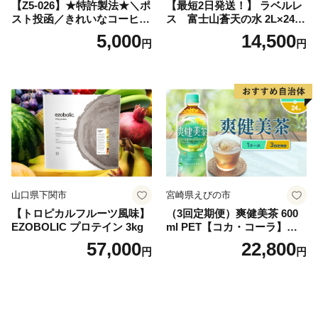
【Z5-026】★特許製法★＼ポ
【最短2日発送！】 ラベルレ
スト投函／きれいなコーヒー
ス 富士山蒼天の水 2L×24本
ドリップバッグ9種セット(18
（4ケース）※離島不可 天然
5,000
14,500
円
円
袋)ゆうパケットでお届け！
水 ミネラルウォーター 水 ペ
ットボトル 2000ml バナジウ
ム天然水 飲料水 軟水 鉱水 国
産 シリカ ミネラル 美容 備蓄
防災 長期保存 富士山 山梨県
忍野村
山口県下関市
宮崎県えびの市
【トロピカルフルーツ風味】
（3回定期便）爽健美茶 600
EZOBOLIC プロテイン 3kg
ml PET【コカ・コーラ】ペ
ットボトル 1ケース(24本) 定
57,000
22,800
円
円
期便 3回(72本) セット お茶
カフェインゼロ ノンカフェ
イン ハトムギ ブレンド茶 宮
崎県 えびの市 送料無料