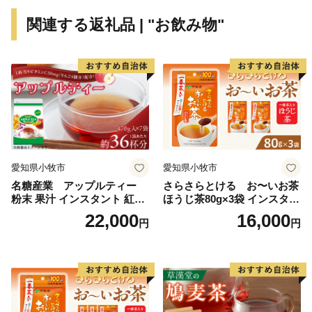
関連する返礼品 | "お飲み物"
愛知県小牧市
愛知県小牧市
名糖産業 アップルティー
さらさらとける お〜いお茶
粉末 果汁 インスタント 紅茶
ほうじ茶80g×3袋 インスタン
ティー ビタミンC 袋 ロング
トほうじ茶 粉末ほうじ茶 粉
22,000
16,000
円
円
セラー 粉末飲料 粉末茶 簡単
末茶 おーいお茶 粉末緑茶
手軽 ホット アイス