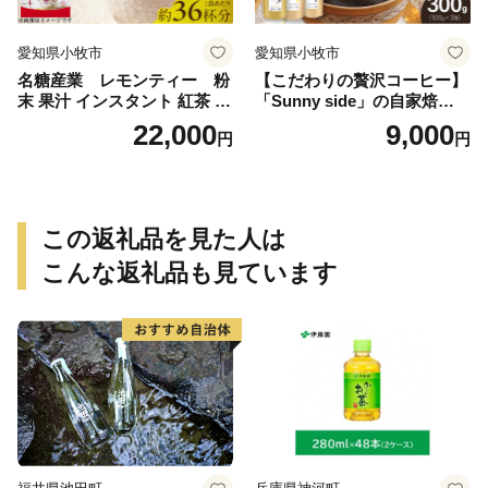
愛知県小牧市
愛知県小牧市
名糖産業 レモンティー 粉
【こだわりの贅沢コーヒー】
末 果汁 インスタント 紅茶 ビ
「Sunny side」の自家焙煎珈
タミンC 袋 ロングセラー 粉
琲ブレンド珈琲飲み比べセッ
22,000
9,000
円
円
末飲料 粉末茶 簡単 手軽 ホッ
ト（300g）
ト アイス
この返礼品を見た人は
こんな返礼品も見ています