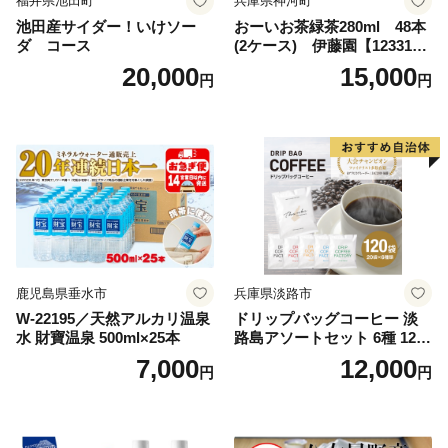
福井県池田町
兵庫県神河町
池田産サイダー！いけソー
おーいお茶緑茶280ml 48本
ダ コース
(2ケース) 伊藤園【123317
3】
20,000
15,000
円
円
鹿児島県垂水市
兵庫県淡路市
W-22195／天然アルカリ温泉
ドリップバッグコーヒー 淡
水 財寶温泉 500ml×25本
路島アソートセット 6種 120
袋 飲み比べ コーヒー
7,000
12,000
円
円