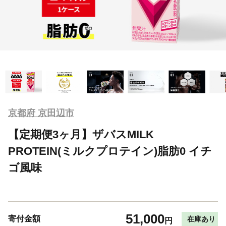
京都府 京田辺市
【定期便3ヶ月】ザバスMILK
PROTEIN(ミルクプロテイン)脂肪0 イチ
ゴ風味
51,000
寄付金額
在庫あり
円