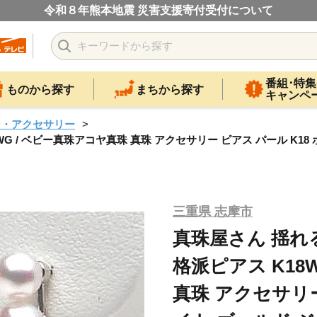
令和８年熊本地震 災害支援寄付受付について
番組･特集
ものから探す
まちから探す
キャンペ
ン・アクセサリー
G / ベビー真珠アコヤ真珠 真珠 アクセサリー ピアス パール K18
三重県 志摩市
真珠屋さん 揺れ
格派ピアス K18
真珠 アクセサリー