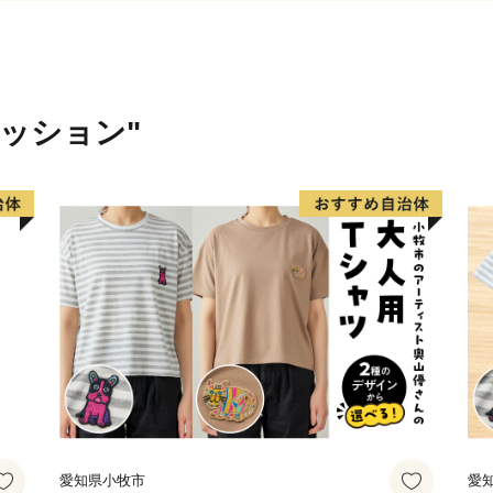
つくりだすことに成功した
真珠を育てるアコヤガイの育
一粒の真珠が生まれます。
ァッション"
養殖に使うアコヤガイは、水
ため冬の間は暖かい南の海
暖かくなったら、大切に育
く削った「核」を入れる手
手術後の体力を回復させる
静にしたあと、沖合の真珠
ります。
真珠の育成は、7か月～1年
プランクトン量など、漁場
赤潮の発生や台風など自然
愛知県小牧市
愛
アコヤガイには色々な生物