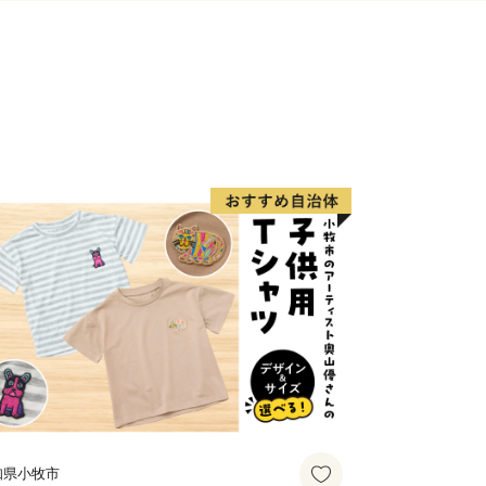
「真珠のふるさと」です。
成から、3～4年をかけて、ようやく
温が10℃以下になると死んでしまう
へ移動させて、春を待ちます。
てたアコヤガイにメスを入れ、貝殻を丸
術をします。
ために波の穏やかな漁場で一週間ほど安
筏に移されて本格的に真珠の育成が始ま
6か月の間、海の水温・酸素量・比重・
の環境変化に注意しながら行います。
災害も多く、油断は出来ません。
知県小牧市
が付着するため、頻繁に掃除することも