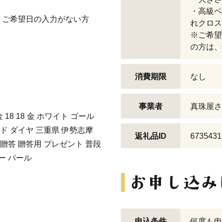
・高級ベ
。ご希望日の入力がない方
れクロス
※ご希望
の方は、
消費期限
なし
事業者
真珠屋さ
 18 18 金 ホワイト ゴール
ド ダイヤ 三重県 伊勢志摩
返礼品ID
6735431
 贈答 贈答用 プレゼント 普段
ー パール
申込条件
何度も申