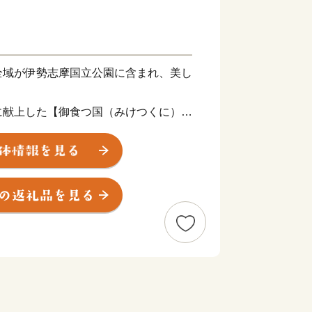
全域が伊勢志摩国立公園に含まれ、美し
。
に献上した【御食つ国（みけつくに）】
れた気候や地の利をいかした水産業や農
「伊勢志摩サミット」が開催されました。
■■ ～一粒の真珠には物語がある～
くられる真珠層が核となる物質を包み込
）は、この原理を生かして美しい真珠を