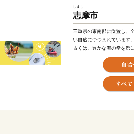
しまし
志摩市
三重県の東南部に位置し、
い自然につつまれています
古くは、豊かな海の幸を都
として知られ、今も、恵ま
業、観光業が盛んです。
2016年5月には、賢島で
■■真珠のふるさと 志摩■
真珠は、貝類の体の中でつ
むことで作られます。
志摩市の英虞湾（あごわん