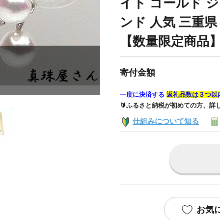
イト ゴールド 
ンド 人気 三重県
【数量限定商品
寄付金額
一度に決済する
返礼品数は３つ以
🔰ふるさと納税が初めての方、詳
仕組みについて知る
お気