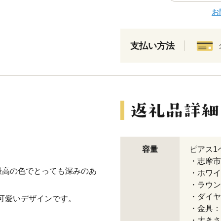
お
支払い方法
容量
ピアス1
・志摩市産
最高の色でとっても深みのあ
・ホワイ
・ラウン
・ダイヤモン
く可愛いデザインです。
・金具：K
・大きさ 