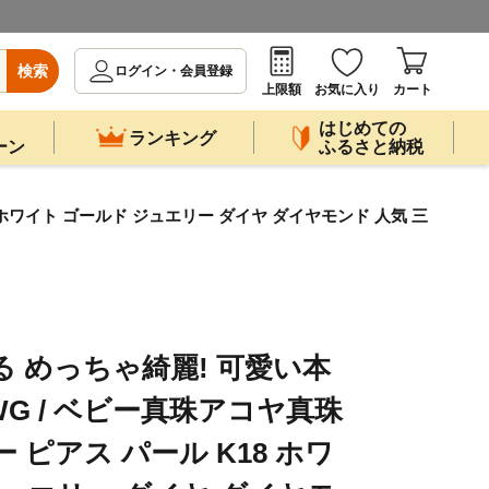
検索
ログイン・会員登録
上限額
お気に入り
カート
はじめての
ランキング
ーン
ふるさと納税
 ホワイト ゴールド ジュエリー ダイヤ ダイヤモンド 人気 三
る めっちゃ綺麗! 可愛い本
WG / ベビー真珠アコヤ真珠
 ピアス パール K18 ホワ