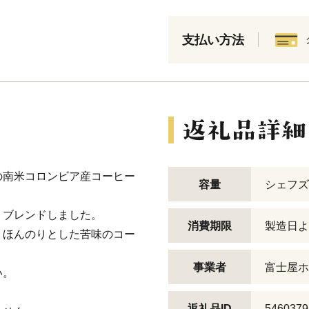
支払い方法
の南米コロンビア産コーヒー
容量
シェフズ
くブレンドしました。
消費期限
製造日よ
、ほんのりとした苦味のコー
事業者
富士屋ホ
い。
返礼品ID
5460379