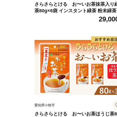
さらさらとける お〜いお茶抹茶入り
茶80g×6袋 インスタント緑茶 粉末緑茶
末茶 おーいお茶 粉末緑茶
29,00
愛知県小牧市
さらさらとける お〜いお茶ほうじ茶8