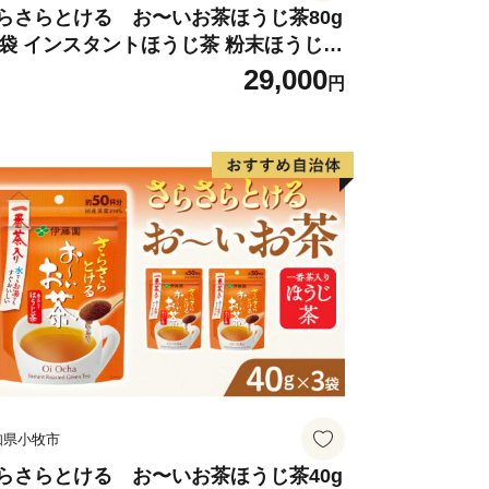
らさらとける お〜いお茶ほうじ茶80g
6袋 インスタントほうじ茶 粉末ほうじ茶
末茶 おーいお茶 粉末緑茶
29,000
円
知県小牧市
らさらとける お〜いお茶ほうじ茶40g