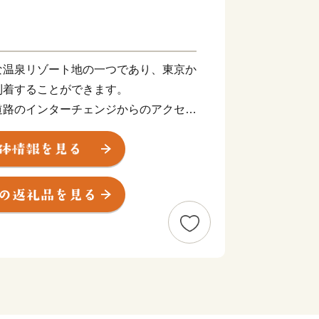
温泉リゾート地の一つであり、東京か
到着することができます。
道路のインターチェンジからのアクセス
、大阪、富士山など日本で人気の観光地
て便利な立地にあります。
000万人を超える観光客が訪れます。
央に位置し、世界文化遺産にも登録され
ことも出来ます。
る豊富な温泉、明鏡芦ノ湖をはじめと
した多彩な美術館、100を超える旅館
山電車、ケーブルカー、ロープウェイ、
に富んだ乗り物、江戸時代の様子を色濃