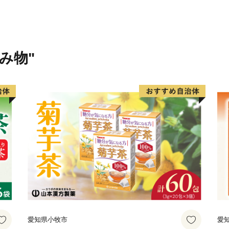
く残す箱根旧街道や伝統工
トです。
箱根町では、「ふるさと納
りを応援していただける皆
飲み物"
箱根町出身の方や箱根町を
ン」の皆様の応援をお待ち
愛知県小牧市
愛