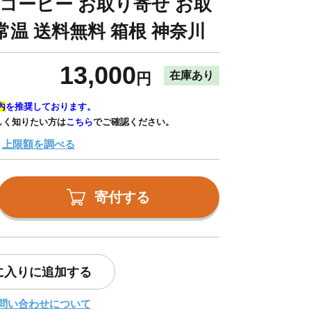
トコーヒー お取り寄せ お取
常温 送料無料 箱根 神奈川
13,000
在庫あり
円
内
を推奨しております。
しく知りたい方は
こちら
でご確認ください。
上限額を調べる
寄付する
に入りに追加する
問い合わせについて