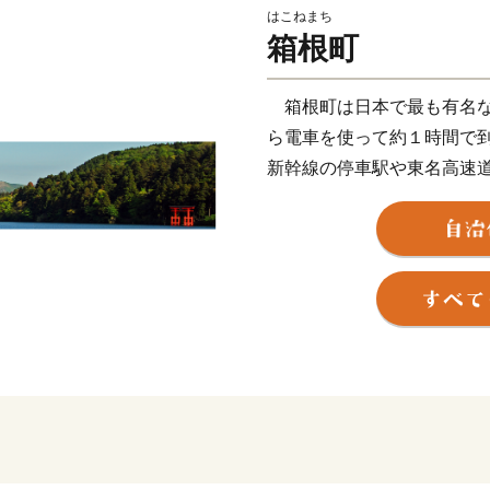
はこねまち
箱根町
箱根町は日本で最も有名な
ら電車を使って約１時間で
新幹線の停車駅や東名高速
も非常に良く、東京、京都
を周遊する旅の滞在地とし
そのため、国内外から毎年2
富士箱根伊豆国立公園の中
ている富士山を近くに見る
箱根には、約20種類もあ
した美しい自然とそれに調和
やホテルがあり、また、登
遊覧船などのバラエティー