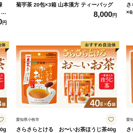
緑
菊芋茶 20包×3箱 山本漢方 ティーバッグ
さ
 粉
×
8,000
円
粉
0
円
愛知県小牧市
愛
0g
さらさらとける お〜いお茶ほうじ茶40g
さ