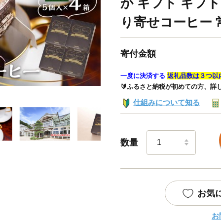
か ギフト ギフ
り寄せコーヒー 
寄付金額
一度に決済する
返礼品数は３つ以
🔰ふるさと納税が初めての方、詳
仕組みについて知る
数量
お気
お